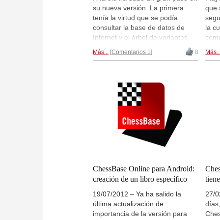
su nueva versión. La primera
que 
tenía la virtud que se podía
segu
consultar la base de datos de
la c
Internet y el árbol de variantes
como
como lo más destacado,
Ches
Más...
Comentarios 1
8
Más..
complementado con la posibilidad
herr
de jugar a través de Playchess.
teorí
La nueva versión incluye algunos
part
cambios de aspecto y otros de
como
más enjundia. Vea lo que
en P
comenta
el MI Claudio Minzer en
Ches
su reseña...
y co
ofre
tradu
ChessBase Online para Android:
Ches
creación de un libro específico
tien
19/07/2012 – Ya ha salido la
27/0
última actualización de
días,
importancia de la versión para
Ches