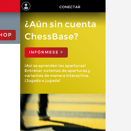
CONECTAR
¿Aún sin cuenta
ChessBase?
HOP
INFÓRMESE >
¡Así se aprenden las aperturas!
Entrenar sistemas de aperturas y
variantes de manera interactiva.
¡Jugada a jugada!