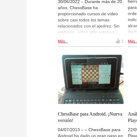
herr
30/06/2022 – Durante más de 20
para
años, ChessBase ha
orde
proporcionado cursos de vídeo
indi
sobre casi todos los temas
alca
relacionados con el ajedrez. Sin
las 
embargo, estos sólo estaban
Ches
disponibles para los usuarios de
Más...
2
Más..
disp
Windows. Ahora pueden ser
pode
disfrutados en cualquier sistema
vers
con un navegador moderno,
Acce
desde Macintosh a Linux, ¡e
pres
incluso en smartphones! Aquí
Andr
tienes una guía.
ChessBase para Android. ¡Nueva
Anál
versión!
Play
04/07/2013 – – ChessBase para
22/0
Android ha dado un gran paso en
Play