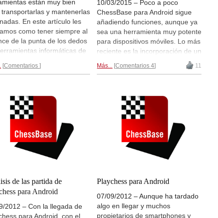
amientas están muy bien
10/03/2015 – Poco a poco
 transportarlas y mantenerlas
ChessBase para Android sigue
nadas. En este artículo les
añadiendo funciones, aunque ya
camos como tener siempre al
sea una herramienta muy potente
nce de la punta de los dedos
para dispositivos móviles. Lo más
herramientas informáticas de
reciente es la incorporación de un
sBase Account. En los
nuevo módulo que ahora se
.
Comentarios
Más...
Comentarios 4
11
ositivos móviles además
incluye con la aplicación: Deep
mos elegir si queremos la
Fritz 14. Si ya dispone de la
ión condensada o la normal.
aplicación, al actualizarla
sos directos y
incorporará el módulo
entaciones de escritorio en
gratuitamente. Vea y aprenda
oid...
cómo se usa...
isis de las partida de
Playchess para Android
chess para Android
07/09/2012 – Aunque ha tardado
algo en llegar y muchos
9/2012 – Con la llegada de
propietarios de smartphones y
chess para Android, con el