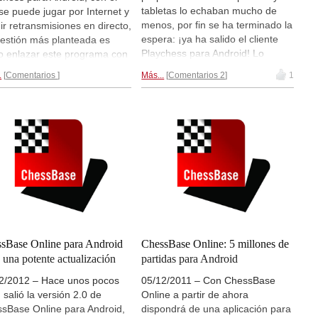
tabletas lo echaban mucho de
se puede jugar por Internet y
menos, por fin se ha terminado la
ir retransmisiones en directo,
espera: ¡ya ha salido el cliente
uestión más planteada es
Playchess para Android! Lo
 enlazar este programa con
primero y más importante: la
sBase Online, la
.
Comentarios
Más...
Comentarios 2
1
aplicación se puede descargar y
amienta ideal para localizar la
usar de forma gratuita, así que
a y revisar y anotar las
no tiene ni que leer esta reseña
idas propias. Para mostrarle
para ponerse a descargarla
 jugar (o mirar) una partida
inmediatamente. Con todo, Albert
laychess y luego abrirla con
Silver ha preparado una reseña
sBase Online para revisarla
para contarles y que vean como
mentarla fácilmente, les
es la aplicación, que les
cemos esta guía paso a paso
ofrecemos
traducida al
cida al castellano...
castellano...
sBase Online para Android
ChessBase Online: 5 millones de
e una potente actualización
partidas para Android
2/2012 – Hace unos pocos
05/12/2011 – Con ChessBase
 salió la versión 2.0 de
Online a partir de ahora
sBase Online para Android,
dispondrá de una aplicación para