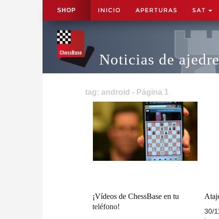
INICIO
APERTURAS
SAT
SHOP
Noticias de ajedr
tag: android - Página 1
¡Vídeos de ChessBase en tu
Ataj
teléfono!
30/1