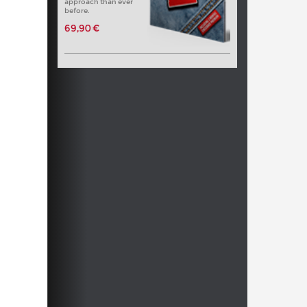
approach than ever
before.
69,90 €