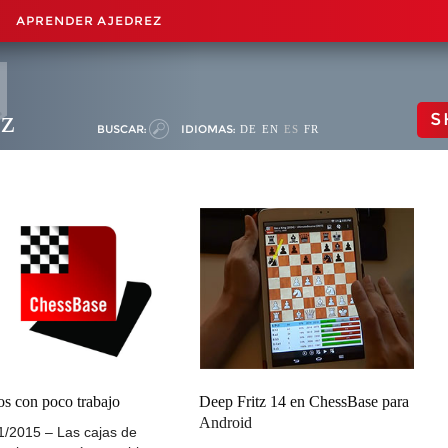
APRENDER AJEDREZ
ez
S
BUSCAR:
IDIOMAS:
DE
EN
ES
FR
os con poco trabajo
Deep Fritz 14 en ChessBase para
Android
1/2015 – Las cajas de