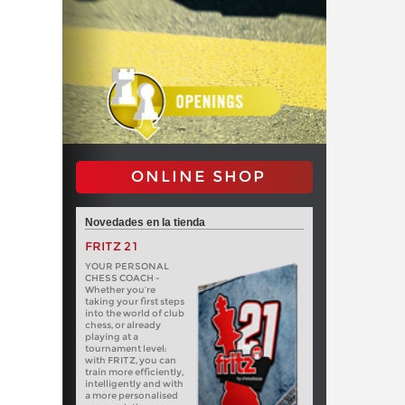
ONLINE SHOP
Novedades en la tienda
FRITZ 21
YOUR PERSONAL
CHESS COACH -
Whether you’re
taking your first steps
into the world of club
chess, or already
playing at a
tournament level:
with FRITZ, you can
train more efficiently,
intelligently and with
a more personalised