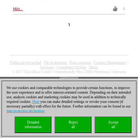
Wittmann (ChessBase)
Más...
5
1
Política de privacidad
|
Pie de imprenta
|
Para contactar
|
Cookies Management
|
Licencias
|
Compliance Hotline
|
Inicio
© 2017 ChessBase GmbH | Osterbekstraße 90a | 22083 Hamburgo | Alemania
coldest news
We use cookies and comparable technologies to provide certain functions, to improve
the user experience and to offer interest-oriented content. Depending on their intended
use, analysis cookies and marketing cookies may be used in addition to technically
required cookies.
Here
you can make detailed settings or revoke your consent (if
necessary partially) with effect for the future. Further information can be found in our
data protection declaration
.
Detailed
Reject
Accept
information
all
all