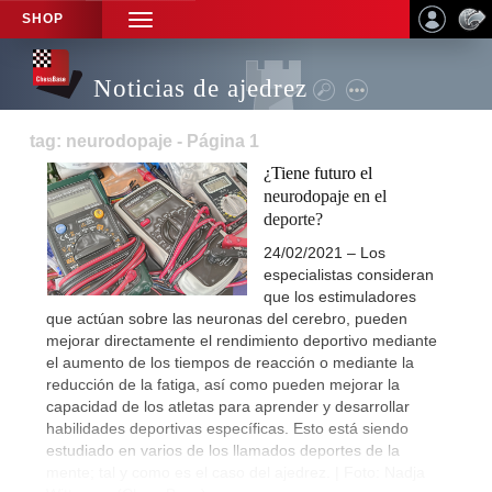
SHOP
TOGGLE
NAVIGATION
Noticias de ajedrez
tag: neurodopaje - Página 1
¿Tiene futuro el
neurodopaje en el
deporte?
24/02/2021 – Los
especialistas consideran
que los estimuladores
que actúan sobre las neuronas del cerebro, pueden
mejorar directamente el rendimiento deportivo mediante
el aumento de los tiempos de reacción o mediante la
reducción de la fatiga, así como pueden mejorar la
capacidad de los atletas para aprender y desarrollar
habilidades deportivas específicas. Esto está siendo
estudiado en varios de los llamados deportes de la
mente; tal y como es el caso del ajedrez. | Foto: Nadja