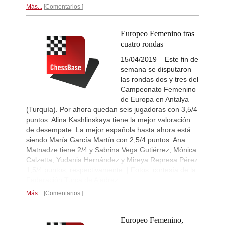
Más...
Comentarios
Interesting Novelty
16h
Giri - Praggnanandhaa R (B06)
Europeo Femenino tras
Interesting Novelty
17h
Tabatabaei - Deac (E20)
cuatro rondas
New Opening Trend
17h
15/04/2019 – Este fin de
Keymer - Praggnanandhaa R (D31)
semana se disputaron
New Opening Trend
17h
las rondas dos y tres del
Sindarov - Van Foreest (C50)
Campeonato Femenino
de Europa en Antalya
New Opening Trend
17h
Caruana - So (D12)
(Turquía). Por ahora quedan seis jugadoras con 3,5/4
puntos. Alina Kashlinskaya tiene la mejor valoración
Interesting Novelty
20h
Tabatabaei - Deac (E20)
de desempate. La mejor española hasta ahora está
siendo María García Martín con 2,5/4 puntos. Ana
Turkish Second League 2026
21h
Matnadze tiene 2/4 y Sabrina Vega Gutiérrez, Mónica
Round 4 now live
Calzetta, Yudania Hernández y Mireya Represa Pérez
Turkish First League 2026
21h
1,5/4 puntos, respectivamente. | Fotos: cortesía de la
Round 4 now live
Federación Turca de Ajedrez
British Championship 2026
22h
Más...
Comentarios
Round 5 now live
53rd Sparkassen Women Mast
22h
Round 3 now live
Europeo Femenino,