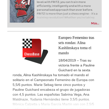
level: with FRITZ, you can train more
Turkish Chess Super League 2
4h
efficiently, intelligently and with a more
Round 4 now live
personalised approach than ever before.
FRITZ is more than just a chess engine – it’s a
19th Arad Open A 2026
4h
training revolution! Whether you’re taking
Round 5 now live
your first steps into the world of club chess, or
Más...
already playing at a tournament level: with
New Opening Trend
6h
FRITZ, you can train more efficiently,
Crawford - Friar (B92)
intelligently and with a more personalised
New Opening Trend
7h
approach than ever before.
Europeo Femenino tras
Ipek - Ceylan (A35)
seis rondas: Alina
New Opening Trend
9h
Kashlinskaya toma el
Singgih - Lesbekova (B28)
mando
New Opening Trend
9h
18/04/2019 – Tras su
Fava - Sooraj M R (B04)
victoria frente a Pauline
New Opening Trend
10h
Guichard en la sexta
Tanriverdi - Sirin (B72)
ronda, Alina Kashlinskaya ha tomado el mando el
New Opening Trend
11h
solitario en el Campeonato Femenino de Europa con
Pour Agha Bala - Olsen (D36)
5,5/6 puntos. Marie Sebag tiene cinco puntos y
Interesting Novelty
12h
Pauline Guichard encabeza el grupo de jugadoras
Hardaway - Erten (C45)
con 4,5 puntos. Las españolas Sabrina Vega, Ana
New Opening Trend
12h
Matdnaze, Yudania Hernández tiene 3,5/5 puntos.
Rodriguez Hernandez - Elias Reyes
Mónica Calzetta y Maria García Martín van con 2,5/5
y Mireya Represa Pérez tiene dos puntos.| Fotos: