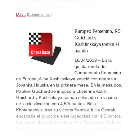
Interesting Novelty
13h
Alexakis - Samant Aditya S (C65)
Kasia Selbes Photography
New Opening Trend
14h
Más...
Comentarios
Amar - Nitish Belurkar (C10)
New Opening Trend
14h
Europeo Femenino, R5:
Liang - Van Foreest (C72)
Guichard y
GCT Saint Louis Blitz 2026
15h
Kashlinskaya toman el
Round 9 now live
mando
New Opening Trend
15h
Dominguez Perez - Praggnanandha
16/04/2019 – En la
quinta ronda del
New Opening Trend
15h
Kuzubov - Gagic (D50)
Campeonato Femenino
de Europa, Alina Kashlinskaya venció con negras a
New Opening Trend
15h
Jovanka Houska en la primera mesa. En la mesa dos,
Keymer - So (C84)
Pauline Guichard se impuso a Ekaterina Atalik.
Interesting Novelty
15h
Guichard y Kashlinkaya se han colocado en la cima
Sindarov - Dominguez Perez (C54)
de la clasificación con 4,5/5 puntos. Bela
New Opening Trend
15h
Khotenashvili, tras su victoria frente a Iulija Osmak,
Liang - Giri (B92)
encabeza el grupo de siete jugadoras con 4/5 puntos.
New Opening Trend
16h
Las españolas Sabrina Vega, Ana Matdnaze, Yudania
Svane - Hess (D35)
Hernández y María García Martín tienen 2,5/5 puntos.
New Opening Trend
16h
| Fotos: Kasia Selbes Photography
Mendonca - Karthikeyan (C55)