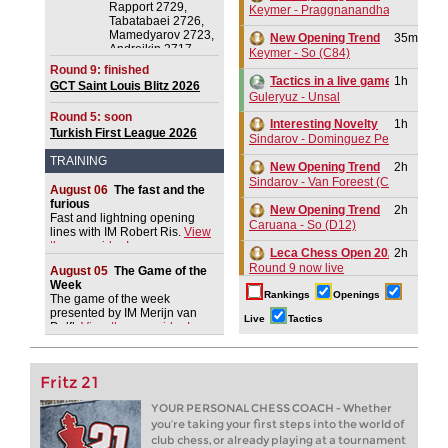
2026
Rapport 2729,
Keymer - Praggnanandhaa R (D31)
Tabatabaei 2726,
Mamedyarov 2723,
New Opening Trend
35m
Andreikin 2717,
Keymer - So (C84)
Erdogmus 2716
Round 9: finished
1h
Tactics in a live game
GCT Saint Louis Blitz 2026
Guleryuz - Unsal
Round 5: soon
Interesting Novelty
1h
Turkish First League 2026
Sindarov - Dominguez Perez (C54)
TRAINING
New Opening Trend
2h
Sindarov - Van Foreest (C50)
August 06
The fast and the
furious
New Opening Trend
2h
Fast and lightning opening
Caruana - So (D12)
lines with IM Robert Ris.
View
the new video!
Leca Chess Open 2026
2h
Round 9 now live
August 05
The Game of the
Week
Rankings
FIDE WUTCC Finals-Pool-A 20
Openings
3h
The game of the week
Round 3 now live
presented by IM Merijn van
Live
Tactics
Delft.
View the new video!
3h
Tactics in a live game
Holovianko - Nguyen
Fritz 21
3h
Tactics in a live game
Casalaspro - Mirzoev
YOUR PERSONAL CHESS COACH - Whether
you’re taking your first steps into the world of
4h
Tactics in a live game
club chess, or already playing at a tournament
Liang - Giri