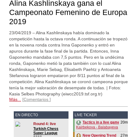
Alina Kashlinskaya gana el
Campeonato Femenino de Europa
2019
23/04/2019 – Alina Kashlinskaya había dominado la
competición hasta la octava ronda. A continuación se tropezó
en la novena ronda contra Inna Gaponenko y entró en
apuros durante la fase final de la partida. Entonces, Inna
Gaponenko mandaba con 7,5 puntos. Pero en la undécima
ronda, Gaponenko metió la pata también con lo cual Alina
Kashlinskaya, Marie Sebag, Elisabeth Paehtz y Antoaneta
Stefanova lograron empataron por 8/11 puntos al final de la
competición. Alina Kashlinskaya se coronó campeona porque
tenía la mejor valoración de desempate de todas. | Fotos:
Kasia Selbes Photography (eiwcc2019.tsf.org.tr)
Más...
Comentarios
EN DIRECTO
LIVE TICKER
20m
Tactics in a live game
Round 4: live
Kairbekova - Balabayeva
Turkish Chess
Super League
New Opening Trend
27m