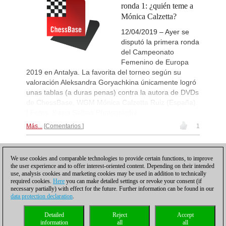
53rd Sparkassen Open-A Trop
22h
ronda 1: ¿quién teme a
Round 5 now live
Mónica Calzetta?
New Opening Trend
22h
12/04/2019 – Ayer se
Samant Aditya S - Makkar (C43)
disputó la primera ronda
New Opening Trend
1d
del Campeonato
Kuzubov - Rustamov (B92)
Femenino de Europa
New Opening Trend
1d
2019 en Antalya. La favorita del torneo según su
Blackburn - Jackson (E90)
valoración Aleksandra Goryachkina únicamente logró
New Opening Trend
1d
unas tablas (a duras penas) contra la autora de DVDs
Yilmaz - Ozenir (E11)
de ChessBase, WGM Mónica Calzetta Ruiz (España).
| Fotos: Kasia Selbes Photography
New Opening Trend
1d
Firat - Tabatabaei (A07)
Más...
Comentarios
1
New Opening Trend
1d
Yavuz - Ozkan (C17)
1
New Opening Trend
1d
We use cookies and comparable technologies to provide certain functions, to improve
Samant Aditya S - Makkar (C43)
the user experience and to offer interest-oriented content. Depending on their intended
use, analysis cookies and marketing cookies may be used in addition to technically
New Opening Trend
1d
required cookies.
Here
you can make detailed settings or revoke your consent (if
Vyval - Gavrilescu (B32)
necessary partially) with effect for the future. Further information can be found in our
data protection declaration
.
GCT Saint Louis Rapid 2026
1d
Round 9 now live
Política de privacidad
|
Pie de imprenta
|
Para contactar
|
Cookies Management
|
Detailed
Reject
Accept
New Opening Trend
1d
Licencias
|
Compliance Hotline
|
Inicio
information
all
all