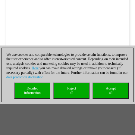
We use cookies and comparable technologies to provide certain functions, to improve
the user experience and to offer interest-oriented content. Depending on their intended
use, analysis cookies and marketing cookies may be used in addition to technically
required cookies.
Here
you can make detailed settings or revoke your consent (if
necessary partially) with effect for the future. Further information can be found in our
data protection declaration
.
Detailed
Reject
Accept
information
all
all