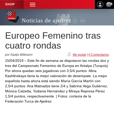
SHOP
TOGGLE
NAVIGATION
Noticias de ajedrez
Europeo Femenino tras
cuatro rondas
por Nadja Wittmann
Me gusta!
|
0 Comentarios
15/04/2019 – Este fin de semana se disputaron las rondas dos y
tres del Campeonato Femenino de Europa en Antalya (Turquía).
Por ahora quedan seis jugadoras con 3,5/4 puntos. Alina
Kashlinskaya tiene la mejor valoración de desempate. La mejor
española hasta ahora está siendo María García Martín con
2,5/4 puntos. Ana Matnadze tiene 2/4 y Sabrina Vega Gutiérrez,
Mónica Calzetta, Yudania Hernández y Mireya Represa Pérez
1,5/4 puntos, respectivamente. | Fotos: cortesía de la
Federación Turca de Ajedrez