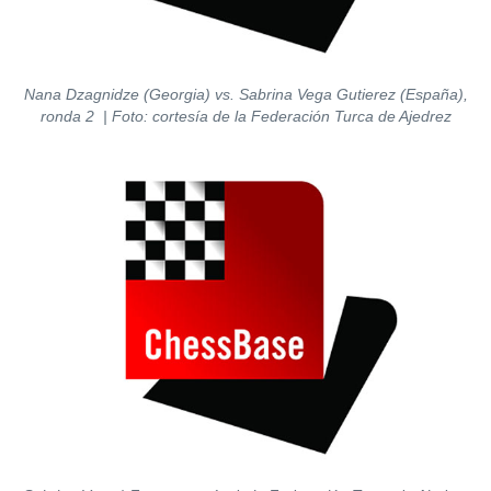
Nana Dzagnidze (Georgia) vs. Sabrina Vega Gutierez (España),
ronda 2
| Foto: cortesía de la Federación Turca de Ajedrez