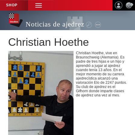
SHOP
TOGGLE
NAVIGATION
Noticias de ajedrez
Christian Hoethe
Christian Hoethe, vive en
Braunschweig (Alemania). Es
padre de tres hijas e un hijo y
aprendió a jugar al ajedrez
cuando tenía 13 años. En el
mejor momento de su carrera
ajedrecística alcanzó una
valoración Elo de 2247 puntos.
Su club de ajedrez es el
Gifhorn donde imparte clases
de ajedrez una vez al mes.