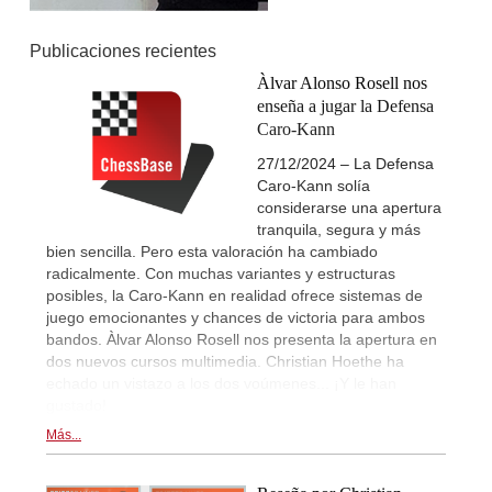
Publicaciones recientes
Àlvar Alonso Rosell nos
enseña a jugar la Defensa
Caro-Kann
27/12/2024 – La Defensa
Caro-Kann solía
considerarse una apertura
tranquila, segura y más
bien sencilla. Pero esta valoración ha cambiado
radicalmente. Con muchas variantes y estructuras
posibles, la Caro-Kann en realidad ofrece sistemas de
juego emocionantes y chances de victoria para ambos
bandos. Àlvar Alonso Rosell nos presenta la apertura en
dos nuevos cursos multimedia. Christian Hoethe ha
echado un vistazo a los dos voúmenes... ¡Y le han
gustado!
Más...