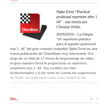
Sipke Ernst "Practical
positional repertoire after 1
d4" - una reseña por
Christian Höthe
26/05/2024 – La trilogía
"Un repertorio práctico
para el jugador posicional
tras 1. d4" del gran maestro holandés Sipke Ernst es una
nueva publicación de ChessBase muy interesante. A lo
largo de un total de 17 horas de largometraje de vídeo,
el gran maestro Ernst le proporciona un repertorio
amplísimo tras 1. d4. Sus cursillos son bien
fundamentados y si Ud. toma en cuenta las sugerencias
de Sipke, sin duda hará sudar a sus rivales en las
próximas partidas. Reseña por Christian Höthe, traducida
al español. | Foto de Sipke Ernst: Frans Peeters (en
Hoogeveen 2023)
Más...
1