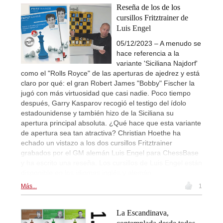
Reseña de los de los
cursillos Fritztrainer de
Luis Engel
05/12/2023 – A menudo se
hace referencia a la
variante 'Siciliana Najdorf'
como el "Rolls Royce" de las aperturas de ajedrez y está
claro por qué: el gran Robert James "Bobby" Fischer la
jugó con más virtuosidad que casi nadie. Poco tiempo
después, Garry Kasparov recogió el testigo del ídolo
estadounidense y también hizo de la Siciliana su
apertura principal absoluta. ¿Qué hace que esta variante
de apertura sea tan atractiva? Christian Hoethe ha
echado un vistazo a los dos cursillos Fritztrainer
grabados por el GM alemán Luis Engel para ChessBase
y ha escrito una reseña. Los cursillos de Luis Engel están
disponible en los idiomas inglés y alemán.
Más...
1
La Escandinava,