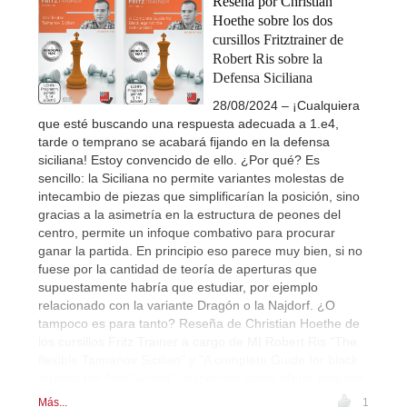
Reseña por Christian
Hoethe sobre los dos
cursillos Fritztrainer de
Robert Ris sobre la
Defensa Siciliana
28/08/2024 – ¡Cualquiera
que esté buscando una respuesta adecuada a 1.e4,
tarde o temprano se acabará fijando en la defensa
siciliana! Estoy convencido de ello. ¿Por qué? Es
sencillo: la Siciliana no permite variantes molestas de
intecambio de piezas que simplificarían la posición, sino
gracias a la asimetría en la estructura de peones del
centro, permite un infoque combativo para procurar
ganar la partida. En principio eso parece muy bien, si no
fuese por la cantidad de teoría de aperturas que
supuestamente habría que estudiar, por ejemplo
relacionado con la variante Dragón o la Najdorf. ¿O
tampoco es para tanto? Reseña de Christian Hoethe de
los cursillos Fritz Trainer a cargo de MI Robert Ris "The
flexible Taimanov Sicilian" y "A complete Guide for black
against the Anti-Sicilian", disponible como oferta paquete.
Más...
1