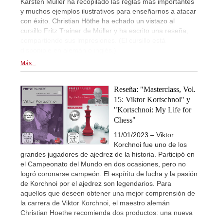
Karsten Müller ha recopilado las reglas más importantes
y muchos ejemplos ilustrativos para enseñarnos a atacar
con éxito. Christian Höthe ha echado un vistazo al
cursillo Fritz Trainer de Müller y ha escrito una reseña,
compartiendo sus impresiones. (El cursillo está
disponible en alemán o inglés.)
Más...
Reseña: "Masterclass, Vol.
15: Viktor Kortschnoi" y
"Kortschnoi: My Life for
Chess"
11/01/2023 – Viktor
Korchnoi fue uno de los
grandes jugadores de ajedrez de la historia. Participó en
el Campeonato del Mundo en dos ocasiones, pero no
logró coronarse campeón. El espíritu de lucha y la pasión
de Korchnoi por el ajedrez son legendarios. Para
aquellos que deseen obtener una mejor comprensión de
la carrera de Viktor Korchnoi, el maestro alemán
Christian Hoethe recomienda dos productos: una nueva