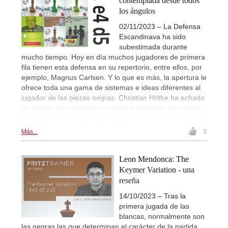
contemplada desde todos
los ángulos
02/11/2023 – La Defensa
Escandinava ha sido
subestimada durante
mucho tiempo. Hoy en día muchos jugadores de primera
fila tienen esta defensa en su repertorio, entre ellos, por
ejemplo, Magnus Carlsen. Y lo que es más, la apertura le
ofrece toda una gama de sistemas e ideas diferentes al
jugador de las piezas negras. Christian Höthe ha echado
un vistazo a los actuales cursillos Fritztrainer del surtido
de ChessBase, relacionados con este tema. Una reseña.
Más...
3
Leon Mendonca: The
Keymer Variation - una
reseña
14/10/2023 – Tras la
primera jugada de las
blancas, normalmente son
las negras las que determinan el carácter de la partida.