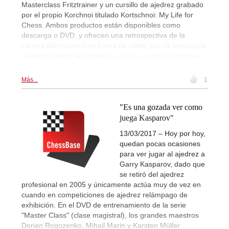
Masterclass Fritztrainer y un cursillo de ajedrez grabado
por el propio Korchnoi titulado Kortschnoi: My Life for
Chess. Ambos productos están disponibles como
descarga o DVD, y ofrecen una retrospectiva de la
carrera del maestro en forma de vídeo, con la tecnología
de visualización de tableros, análisis y notación habitual
de los cursillos Fritztrainer.
Más...
1
"Es una gozada ver como
juega Kasparov"
13/03/2017 – Hoy por hoy,
quedan pocas ocasiones
para ver jugar al ajedrez a
Garry Kasparov, dado que
se retiró del ajedrez
profesional en 2005 y únicamente actúa muy de vez en
cuando en competiciones de ajedrez relámpago de
exhibición. En el DVD de entrenamiento de la serie
"Master Class" (clase magistral), los grandes maestros
Dorian Rogozenko, Mihail Marin y Karsten Müller