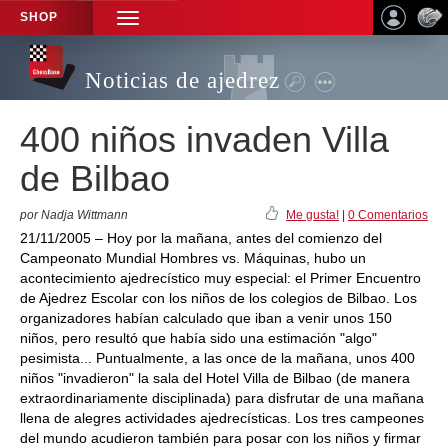
SHOP
TOGGLE
NAVIGATION
Noticias de ajedrez
400 niños invaden Villa
de Bilbao
por Nadja Wittmann
Me gusta!
|
0 Comentarios
21/11/2005 – Hoy por la mañana, antes del comienzo del
Campeonato Mundial Hombres vs. Máquinas, hubo un
acontecimiento ajedrecístico muy especial: el Primer Encuentro
de Ajedrez Escolar con los niños de los colegios de Bilbao. Los
organizadores habían calculado que iban a venir unos 150
niños, pero resultó que había sido una estimación "algo"
pesimista... Puntualmente, a las once de la mañana, unos 400
niños "invadieron" la sala del Hotel Villa de Bilbao (de manera
extraordinariamente disciplinada) para disfrutar de una mañana
llena de alegres actividades ajedrecísticas. Los tres campeones
del mundo acudieron también para posar con los niños y firmar