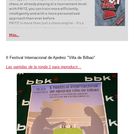
chess, or already playing at a tournament level:
with FRITZ, you can train more efficiently,
intelligently and with a more personalised
approach than ever before.
FRITZ is more than just a chess engine – it’s a
training revolution! Whether you’re taking your
first steps into the world of club chess, or already
Más...
playing at a tournament level: with FRITZ, you can
train more efficiently, intelligently and with a
more personalised approach than ever before.
II Festival Internacional de Ajedrez "Villa de Bilbao"
Las partidas de la ronda 1 para reproducir...