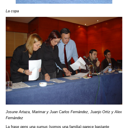
La copa
Josune Artaza, Marimar y Juan Carlos Fernández, Juanjo Ortiz y Alex
Fernández
La frase
gens una sumus
(somos una familia) parece bastante