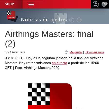
SHOP
TOGGLE
NAVIGATION
Noticias de ajedrez
Airthings Masters: final
(2)
por ChessBase
Me gusta!
|
0 Comentarios
03/01/2021 – Hoy es la segunda jornada de la final del Airthings
Masters. Hay retransmisiones
en directo
a partir de las 15:00
CET. | Foto: Airthings Masters 2020