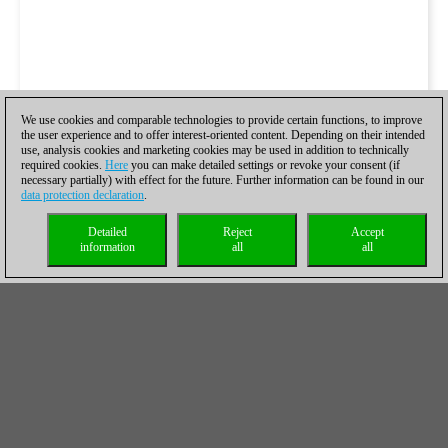
We use cookies and comparable technologies to provide certain functions, to improve
the user experience and to offer interest-oriented content. Depending on their intended
use, analysis cookies and marketing cookies may be used in addition to technically
required cookies.
Here
you can make detailed settings or revoke your consent (if
necessary partially) with effect for the future. Further information can be found in our
data protection declaration
.
Detailed
Reject
Accept
information
all
all