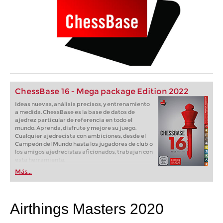
ChessBase 16 - Mega package Edition 2022
Ideas nuevas, análisis precisos, y entrenamiento
a medida. ChessBase es la base de datos de
ajedrez particular de referencia en todo el
mundo. Aprenda, disfrute y mejore su juego.
Cualquier ajedrecista con ambiciones, desde el
Campeón del Mundo hasta los jugadores de club o
los amigos ajedrecistas aficionados, trabajan con
esta herramienta.
Más...
Airthings Masters 2020