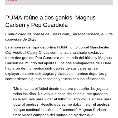
playing at a tournament level: with FRITZ, you can
train more efficiently, intelligently and with a
more personalised approach than ever before.
PUMA reúne a dos genios: Magnus
Carlsen y Pep Guardiola
Comunicado de prensa de Chess.com, Herzogenaurach, el 7 de
diciembre de 2023
La empresa de ropa deportiva PUMA, junto con el Manchester
City Football Club y Chess.com, lanza una charla exclusiva
entre dos genios: Pep Guardiola del mundo del fútbol y Magnus
Carlsen del mundo del ajedrez. Los dos embajadores de PUMA
hablaron de momentos inolvidables de sus carreras, se
explayaron sobre estrategias y tácticas en ambos deportes y
compartieron algunos consejos y trucos con los aficionados.
"Me encanta el fútbol desde que era pequeño. Lo jugaba
todos los días. No volvía a casa del colegio; me quedaba
en la escuela para jugar al fútbol. Luego volvía a casa para
jugar al ajedrez. Resultó que se me daba mejor el ajedrez,
así que continué haciéndolo", comentó Magnus Carlsen,
cinco veces campeón del mundo de ajedrez que