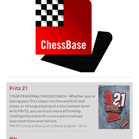
Fritz 21
YOUR PERSONAL CHESS COACH - Whether you’re
taking your first steps into the world of club
chess, or already playing at a tournament level:
with FRITZ, you can train more efficiently,
intelligently and with a more personalised
approach than ever before.
FRITZ is more than just a chess engine – it’s a
training revolution! Whether you’re taking your
first steps into the world of club chess, or already
Más...