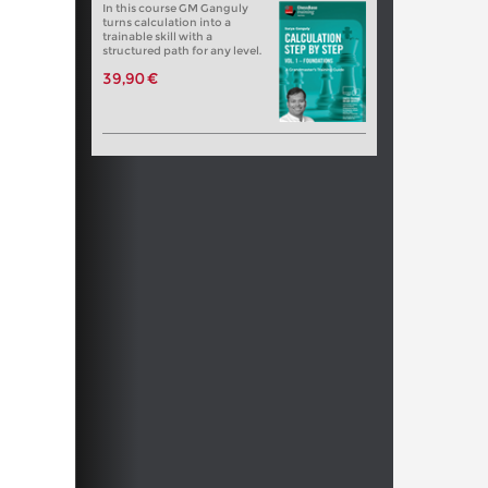
In this course GM Ganguly
turns calculation into a
trainable skill with a
structured path for any level.
39,90 €