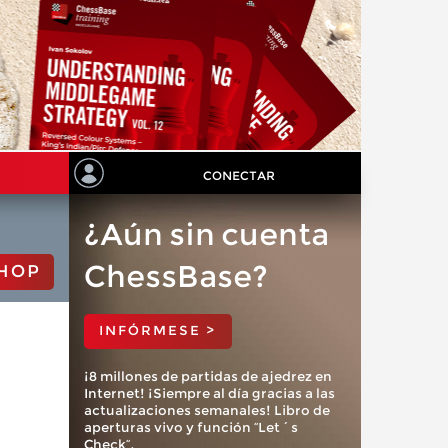
CONECTAR
¿Aún sin cuenta
ChessBase?
HOP
INFÓRMESE >
¡8 millones de partidas de ajedrez en
Internet! ¡Siempre al día gracias a las
actualizaciones semanales! Libro de
aperturas vivo y función “Let´s
Check”.