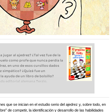
jugar al ajedrez? ¿Tal vez fue de la
abuelo como profe que nunca perdía la
drez, en uno de esos cursillos dados
vez simpático? ¿Quizá fue un
a ayuda de un libro de bolsillo?
a editorial alemana Terzio,
 niños, acaban de publicar un
anza para aprender y entrenar
 que se inician en el estudio serio del ajedrez y, sobre todo, en
” de competir, la identificación y desarrollo de las habilidades