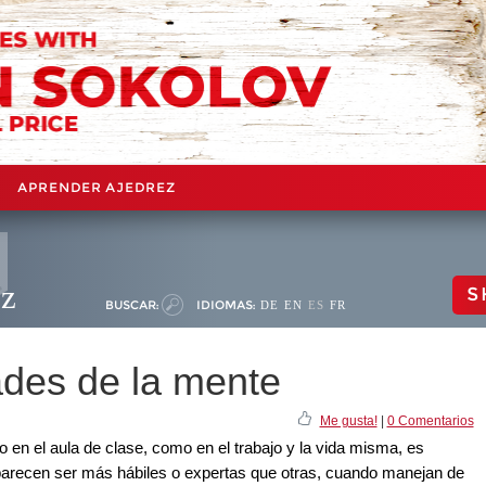
APRENDER AJEDREZ
ez
S
BUSCAR:
IDIOMAS:
DE
EN
ES
FR
ades de la mente
Me gusta!
|
0 Comentarios
en el aula de clase, como en el trabajo y la vida misma, es
parecen ser más hábiles o expertas que otras, cuando manejan de