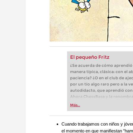
El pequeño Fritz
¿Se acuerda de cómo aprendió a 
manera típica, clásica: con el 
paciencia? ¿O en el club de aje
por un tío algo raro pero a la 
autodidacto, que aprendió con l
Ahora ChessBase y la renombrad
especializada en software para
Más...
programa interactivo de enseñ
ajedrez.
Cuando trabajamos con niños y jóvenes
el momento en que manifiestan “hambre