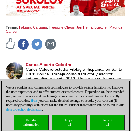
Temas:
Fabiano Caruana
,
Freestyle Chess
,
Jan Henric Buettner
,
Magnus
Carlsen
Carlos Alberto Colodro
Carlos Colodro estudió Filología Hispánica en Santa
Cruz, Bolivia. Trabaja como traductor y escritor
independiente desde 2012. Mucho de su trabajo se
realiza en textos relacionados con el ajedrez, uno de sus más
We use cookies and comparable technologies to provide certain functions, to improve
grandes intereses, junto con la literatura y la música.
the user experience and to offer interest-oriented content. Depending on their intended
use, analysis cookies and marketing cookies may be used in addition to technically
required cookies.
Here
you can make detailed settings or revoke your consent (if
necessary partially) with effect for the future. Further information can be found in our
data protection declaration
.
Política de privacidad
|
Pie de imprenta
|
Para contactar
|
Cookies Management
|
Detailed
Reject
Accept
Licencias
|
Compliance Hotline
|
Inicio
information
all
all
© 2017 ChessBase GmbH | Osterbekstraße 90a | 22083 Hamburgo | Alemania