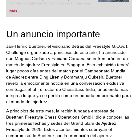
training revolution! Whether you’re taking your
first steps into the world of club chess, or already
Más...
playing at a tournament level: with FRITZ, you can
train more efficiently, intelligently and with a
more personalised approach than ever before.
Un anuncio importante
Jan-Henric Buettner, el visionario detrás del Freestyle G.O.A.T.
Challenge organizado a principios de este año, ha anunciado
que Magnus Carlsen y Fabiano Caruana se enfrentarán en un
match de ajedrez Freestyle en Singapur. Esta exhibición tendrá
lugar pocos días antes del match por el Campeonato Mundial
de Ajedrez entre Ding Liren y Dommaraju Gukesh. Buettner
reveló la emocionante noticia en una conversación exclusiva
con Sagar Shah, director de ChessBase India, añadiendo más
intriga a lo que ya se perfila como un periodo emocionante para
el mundo del ajedrez.
A principios de este mes, la recién fundada empresa de
Buettner, Freestyle Chess Operations GmbH, dio a conocer las
tres primeras fechas y sedes del Grand Slam de Ajedrez
Freestyle de 2025. Estos acontecimientos subrayan el
compromiso de Buettner con la promoción del ajedrez