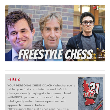
Fritz 21
YOUR PERSONAL CHESS COACH - Whether you’re
taking your first steps into the world of club
chess, or already playing at a tournament level:
with FRITZ, you can train more efficiently,
intelligently and with a more personalised
approach than ever before.
FRITZ is more than just a chess engine – it’s a