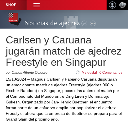
SHOP
TOGGLE
NAVIGATION
Noticias de ajedrez
Carlsen y Caruana
jugarán match de ajedrez
Freestyle en Singapur
por Carlos Alberto Colodro
Me gusta!
|
0 Comentarios
15/10/2024 – Magnus Carlsen y Fabiano Caruana disputarán
un emocionante match de ajedrez Freestyle (ajedrez 960 o
Fischer Random) en Singapur, pocos días antes del match por
el Campeonato del Mundo entre Ding Liren y Dommaraju
Gukesh. Organizado por Jan-Henric Buettner, el encuentro
forma parte de un esfuerzo amplio por popularizar el ajedrez
Freestyle, ahora que la empresa de Buettner se prepara para el
Grand Slam del próximo año.