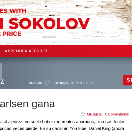
APRENDER AJEDREZ
ez
S
BUSCAR:
IDIOMAS:
DE
EN
ES
FR
Carlsen gana
Me gusta!
|
0 Comentarios
al ajedrez, no suele haber momentos aburridos, ni cosas tontas.
pocas veces pierde. En su canal en YouTube, Daniel King (ahora