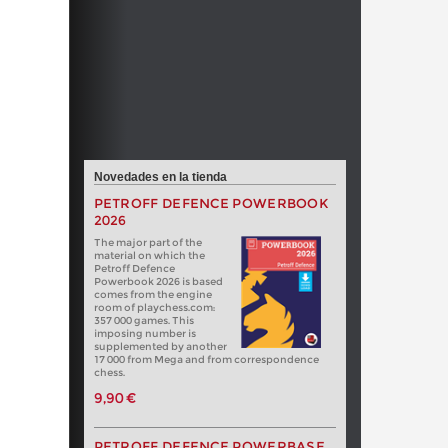
Novedades en la tienda
PETROFF DEFENCE POWERBOOK
2026
The major part of the
material on which the
Petroff Defence
Powerbook 2026 is based
comes from the engine
room of playchess.com:
357 000 games. This
imposing number is
supplemented by another
17 000 from Mega and from correspondence
chess.
9,90 €
PETROFF DEFENCE POWERBASE