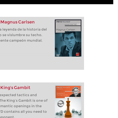
: Magnus Carlsen
 leyenda de la historia del
 se vislumbre su techo.
igente campeón mundial.
 King's Gambit
nexpected tactics and
he King’s Gambit is one of
omantic openings in the
D contains all you need to
pponent.