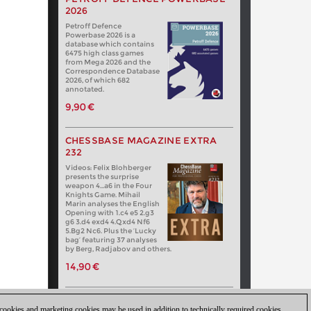
2026
Petroff Defence
Powerbase 2026 is a
database which contains
6475 high class games
from Mega 2026 and the
Correspondence Database
2026, of which 682
annotated.
9,90 €
CHESSBASE MAGAZINE EXTRA
232
Videos: Felix Blohberger
presents the surprise
weapon 4…a6 in the Four
Knights Game. Mihail
Marin analyses the English
Opening with 1.c4 e5 2.g3
g6 3.d4 exd4 4.Qxd4 Nf6
5.Bg2 Nc6. Plus the ‘Lucky
bag’ featuring 37 analyses
by Berg, Radjabov and others.
14,90 €
 cookies and marketing cookies may be used in addition to technically required cookies.