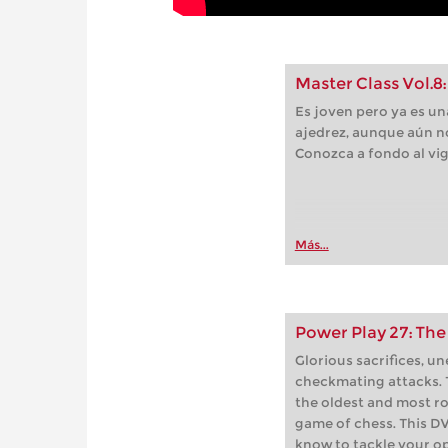
Master Class Vol.8
Es joven pero ya es una
ajedrez, aunque aún no
Conozca a fondo al v
Más...
Power Play 27: The
Glorious sacrifices, u
checkmating attacks. T
the oldest and most r
game of chess. This DV
know to tackle your o