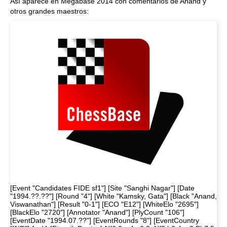
Así aparece en Megabase 2014 con comentarios de Anand y
otros grandes maestros:
[Event "Candidates FIDE sf1"] [Site "Sanghi Nagar"] [Date
"1994.??.??"] [Round "4"] [White "Kamsky, Gata"] [Black "Anand,
Viswanathan"] [Result "0-1"] [ECO "E12"] [WhiteElo "2695"]
[BlackElo "2720"] [Annotator "Anand"] [PlyCount "106"]
[EventDate "1994.07.??"] [EventRounds "8"] [EventCountry