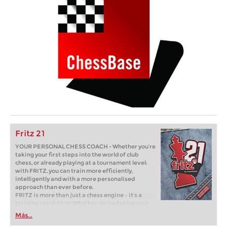
Fritz 21
YOUR PERSONAL CHESS COACH - Whether you’re
taking your first steps into the world of club
chess, or already playing at a tournament level:
with FRITZ, you can train more efficiently,
intelligently and with a more personalised
approach than ever before.
FRITZ is more than just a chess engine – it’s a
training revolution! Whether you’re taking your
first steps into the world of club chess, or already
Más...
playing at a tournament level: with FRITZ, you can