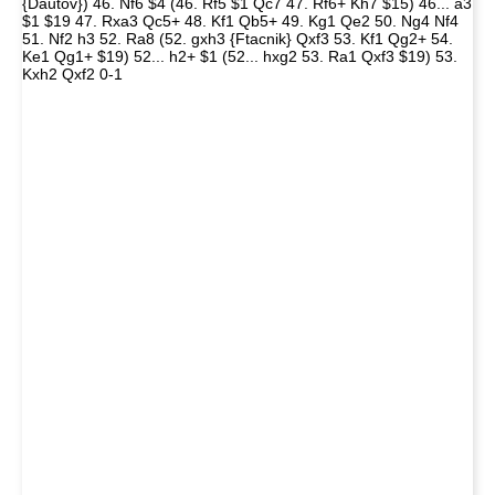
{Dautov}) 46. Nf6 $4 (46. Rf5 $1 Qc7 47. Rf6+ Kh7 $15) 46... a3
$1 $19 47. Rxa3 Qc5+ 48. Kf1 Qb5+ 49. Kg1 Qe2 50. Ng4 Nf4
51. Nf2 h3 52. Ra8 (52. gxh3 {Ftacnik} Qxf3 53. Kf1 Qg2+ 54.
Ke1 Qg1+ $19) 52... h2+ $1 (52... hxg2 53. Ra1 Qxf3 $19) 53.
Kxh2 Qxf2 0-1