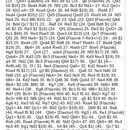
(23... Qc4+ {Dautov} 24. Kb1 d4 $1 (24... g6 {Ftacnik} 25. Qd3
h6 $15) 25. Bxd4 Rd8 26. Nf3 (26. Bc3 $2 Rd1+ 27. Kc2 Qe2+
28. Kb3 a4+ 29. Kxa4 Qc4+ 30. b4 Rd6 $19) 26... Rxd4 27.
Nxd4 Qxd4 $15)) (22. Qd3 {Dautov} Qxd3 23. Rxd3 h6 24. Nf3
Ne4 25. Kc2 Bf6 $15) 22... g6 23. Qe5 (23. Qd3 {Ftacnik} Qb6
24. Bd4 Qc7 $17) 23... Re8 24. Re3 $2 (24. Qd4 Bd8 $1 (24...
h6 $2 25. Re3 $1 $16) (24... Qf1 {Dautov} 25. Re3 $1 Qxf2+ 26.
Kc1 $44) 25. Re3 Rxe3 26. Qxe3 h6 $13) (24. Qc7 {Ftacnik}
Qf1 25. Rf3 Ne4+ $17) (24. Qd4 {Ftacnik /\ Re3+/=}) 24... d4 $1
$15 25. Bxd4 (25. Qxd4 $2 Rd8 26. Rxe7 Rxd4+ 27. Bxd4 Qd6
$19) 25... Bb4+ 26. axb4 Rxe5 27. Rxe5 (27. Bxe5 {Ftacnik}
Ng4 $19) 27... Qc4 (27... axb4 {Ftacnik} 28. Nf3 $17) 28. Nf3
Qxb4+ 29. Kd3 (29. Bc3 {Ftacnik} Ne4+ 30. Kd3 Nxc3 $19) 29...
a4 30. Nd2 (30. Bc3 {Ftacnik} Qb6 $17) 30... Qb7 $1 {Ã—
Â¤f6,e8} 31. f3 ( 31. Ne4 {Dautov} Qa6+ 32. Kd2 Nxe4+ 33.
Rxe4 f5 $17) (31. g3 $5 {Dautov}) 31... Qa8 32. Nc4 Nd5 33.
Nd6 (33. g3 {Ftacnik} Nb4+ 34. Ke2 Nc6 35. Re4 f5 $19) 33...
Nf4+ 34. Kd2 Ne6 35. Bc3 Qd8 36. Rd5 Qxh4 37. Ne4 Kf8 38.
Bb4+ $2 (38. Bf6) 38... Kg7 (38... Ke8 {Ftacnik} 39. Nd6+ Kf8
40. Ne4+) (38... Kg8 {Ftacnik} 39. Bc3 f5 40. Nf6+ $132) 39.
Rd7 (39. Bc3+ $1 {Ftacnik} Kh6 40. Kc2 f5 41. Bd2+ Kg7 42.
Bc3+ Kf8 43. Nf6 Qh1 44. Rd2 $17) 39... g5 $1 $19 40. Bc3+
Kg6 41. Ke3 h5 42. Ra7 Qh2 43. Kf2 (43. Rxa4 $2 {Ftacnik}
Qg1+ 44. Nf2 Qc1+ 45. Bd2 Qc5+ $19) 43... Qb8 $1 44. Ra6
(44. Rxa4 f5 $1 (44... Qb6+ {Dautov} 45. Kg3 ( 45. Ke1 {Ftacnik}
Qg1+ $19) 45... Qg1 $19) 45. Nd2 Qb6+ $1) 44... Qc8 $1 45.
Ra5 (45. Rxa4 {Ftacnik} f5 46. Nd2 Qc5+ 47. Kf1 Qb5+ 48. Rc4
Nc5 49. Kg1 Nd3 $19) 45... h4 $4 (45... Qc6 $1) (45... Qc7 $1