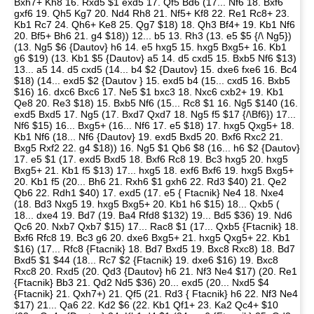
Bxh7+ Kh8 16. Rxd5 $1 exd5 17. Qf5 Bd6 (17... Nf6 18. Bxf6
gxf6 19. Qh5 Kg7 20. Nd4 Rh8 21. Nf5+ Kf8 22. Re1 Rc8+ 23.
Kb1 Rc7 24. Qh6+ Ke8 25. Qg7 $18) 18. Qh3 Bf4+ 19. Kb1 Nf6
20. Bf5+ Bh6 21. g4 $18)) 12... b5 13. Rh3 (13. e5 $5 {/\ Ng5})
(13. Ng5 $6 {Dautov} h6 14. e5 hxg5 15. hxg5 Bxg5+ 16. Kb1
g6 $19) (13. Kb1 $5 {Dautov} a5 14. d5 cxd5 15. Bxb5 Nf6 $13)
13... a5 14. d5 cxd5 (14... b4 $2 {Dautov} 15. dxe6 fxe6 16. Bc4
$18) (14... exd5 $2 {Dautov } 15. exd5 b4 (15... cxd5 16. Bxb5
$16) 16. dxc6 Bxc6 17. Ne5 $1 bxc3 18. Nxc6 cxb2+ 19. Kb1
Qe8 20. Re3 $18) 15. Bxb5 Nf6 (15... Rc8 $1 16. Ng5 $140 (16.
exd5 Bxd5 17. Ng5 (17. Bxd7 Qxd7 18. Ng5 f5 $17 {/\Bf6}) 17...
Nf6 $15) 16... Bxg5+ (16... Nf6 17. e5 $18) 17. hxg5 Qxg5+ 18.
Kb1 Nf6 (18... Nf6 {Dautov} 19. exd5 Bxd5 20. Bxf6 Rxc2 21.
Bxg5 Rxf2 22. g4 $18)) 16. Ng5 $1 Qb6 $8 (16... h6 $2 {Dautov}
17. e5 $1 (17. exd5 Bxd5 18. Bxf6 Rc8 19. Bc3 hxg5 20. hxg5
Bxg5+ 21. Kb1 f5 $13) 17... hxg5 18. exf6 Bxf6 19. hxg5 Bxg5+
20. Kb1 f5 (20... Bh6 21. Rxh6 $1 gxh6 22. Rd3 $40) 21. Qe2
Qb6 22. Rdh1 $40) 17. exd5 (17. e5 { Ftacnik} Ne4 18. Nxe4
(18. Bd3 Nxg5 19. hxg5 Bxg5+ 20. Kb1 h6 $15) 18... Qxb5 (
18... dxe4 19. Bd7 (19. Ba4 Rfd8 $132) 19... Bd5 $36) 19. Nd6
Qc6 20. Nxb7 Qxb7 $15) 17... Rac8 $1 (17... Qxb5 {Ftacnik} 18.
Bxf6 Rfc8 19. Bc3 g6 20. dxe6 Bxg5+ 21. hxg5 Qxg5+ 22. Kb1
$16) (17... Rfc8 {Ftacnik} 18. Bd7 Bxd5 19. Bxc8 Rxc8) 18. Bd7
Bxd5 $1 $44 (18... Rc7 $2 {Ftacnik} 19. dxe6 $16) 19. Bxc8
Rxc8 20. Rxd5 (20. Qd3 {Dautov} h6 21. Nf3 Ne4 $17) (20. Re1
{Ftacnik} Bb3 21. Qd2 Nd5 $36) 20... exd5 (20... Nxd5 $4
{Ftacnik} 21. Qxh7+) 21. Qf5 (21. Rd3 { Ftacnik} h6 22. Nf3 Ne4
$17) 21... Qa6 22. Kd2 $6 (22. Kb1 Qf1+ 23. Ka2 Qc4+ $10