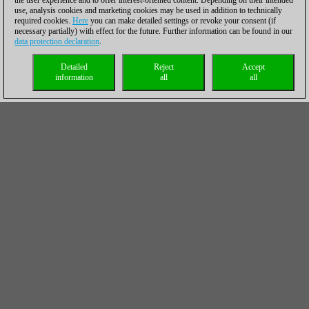
the user experience and to offer interest-oriented content. Depending on their intended
use, analysis cookies and marketing cookies may be used in addition to technically
required cookies.
Here
you can make detailed settings or revoke your consent (if
necessary partially) with effect for the future. Further information can be found in our
data protection declaration
.
Detailed
Reject
Accept
information
all
all