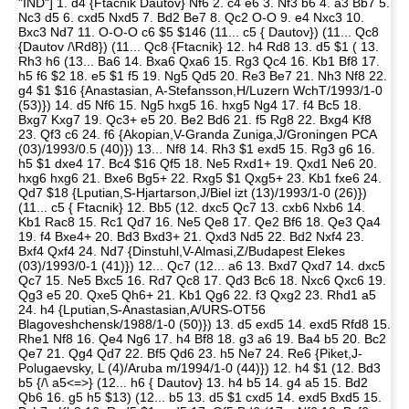
"IND"] 1. d4 {Ftacnik Dautov} Nf6 2. c4 e6 3. Nf3 b6 4. a3 Bb7 5.
Nc3 d5 6. cxd5 Nxd5 7. Bd2 Be7 8. Qc2 O-O 9. e4 Nxc3 10.
Bxc3 Nd7 11. O-O-O c6 $5 $146 (11... c5 { Dautov}) (11... Qc8
{Dautov /\Rd8}) (11... Qc8 {Ftacnik} 12. h4 Rd8 13. d5 $1 ( 13.
Rh3 h6 (13... Ba6 14. Bxa6 Qxa6 15. Rg3 Qc4 16. Kb1 Bf8 17.
h5 f6 $2 18. e5 $1 f5 19. Ng5 Qd5 20. Re3 Be7 21. Nh3 Nf8 22.
g4 $1 $16 {Anastasian, A-Stefansson,H/Luzern WchT/1993/1-0
(53)}) 14. d5 Nf6 15. Ng5 hxg5 16. hxg5 Ng4 17. f4 Bc5 18.
Bxg7 Kxg7 19. Qc3+ e5 20. Be2 Bd6 21. f5 Rg8 22. Bxg4 Kf8
23. Qf3 c6 24. f6 {Akopian,V-Granda Zuniga,J/Groningen PCA
(03)/1993/0.5 (40)}) 13... Nf8 14. Rh3 $1 exd5 15. Rg3 g6 16.
h5 $1 dxe4 17. Bc4 $16 Qf5 18. Ne5 Rxd1+ 19. Qxd1 Ne6 20.
hxg6 hxg6 21. Bxe6 Bg5+ 22. Rxg5 $1 Qxg5+ 23. Kb1 fxe6 24.
Qd7 $18 {Lputian,S-Hjartarson,J/Biel izt (13)/1993/1-0 (26)})
(11... c5 { Ftacnik} 12. Bb5 (12. dxc5 Qc7 13. cxb6 Nxb6 14.
Kb1 Rac8 15. Rc1 Qd7 16. Ne5 Qe8 17. Qe2 Bf6 18. Qe3 Qa4
19. f4 Bxe4+ 20. Bd3 Bxd3+ 21. Qxd3 Nd5 22. Bd2 Nxf4 23.
Bxf4 Qxf4 24. Nd7 {Dinstuhl,V-Almasi,Z/Budapest Elekes
(03)/1993/0-1 (41)}) 12... Qc7 (12... a6 13. Bxd7 Qxd7 14. dxc5
Qc7 15. Ne5 Bxc5 16. Rd7 Qc8 17. Qd3 Bc6 18. Nxc6 Qxc6 19.
Qg3 e5 20. Qxe5 Qh6+ 21. Kb1 Qg6 22. f3 Qxg2 23. Rhd1 a5
24. h4 {Lputian,S-Anastasian,A/URS-OT56
Blagoveshchensk/1988/1-0 (50)}) 13. d5 exd5 14. exd5 Rfd8 15.
Rhe1 Nf8 16. Qe4 Ng6 17. h4 Bf8 18. g3 a6 19. Ba4 b5 20. Bc2
Qe7 21. Qg4 Qd7 22. Bf5 Qd6 23. h5 Ne7 24. Re6 {Piket,J-
Polugaevsky, L (4)/Aruba m/1994/1-0 (44)}) 12. h4 $1 (12. Bd3
b5 {/\ a5<=>} (12... h6 { Dautov} 13. h4 b5 14. g4 a5 15. Bd2
Qb6 16. g5 h5 $13) (12... b5 13. d5 $1 cxd5 14. exd5 Bxd5 15.