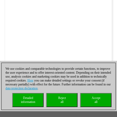
We use cookies and comparable technologies to provide certain functions, to improve
the user experience and to offer interest-oriented content. Depending on their intended
use, analysis cookies and marketing cookies may be used in addition to technically
required cookies.
Here
you can make detailed settings or revoke your consent (if
necessary partially) with effect for the future. Further information can be found in our
data protection declaration
.
Detailed
Reject
Accept
information
all
all