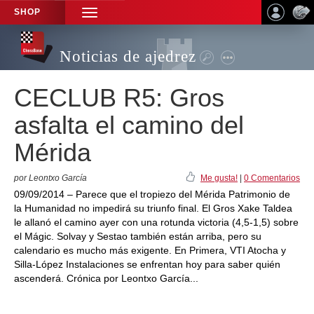
SHOP
TOGGLE
NAVIGATION
Noticias de ajedrez
CECLUB R5: Gros
asfalta el camino del
Mérida
por Leontxo García
Me gusta!
|
0 Comentarios
09/09/2014 – Parece que el tropiezo del Mérida Patrimonio de
la Humanidad no impedirá su triunfo final. El Gros Xake Taldea
le allanó el camino ayer con una rotunda victoria (4,5-1,5) sobre
el Mágic. Solvay y Sestao también están arriba, pero su
calendario es mucho más exigente. En Primera, VTI Atocha y
Silla-López Instalaciones se enfrentan hoy para saber quién
ascenderá. Crónica por Leontxo García...