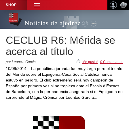
SHOP
TOGGLE
NAVIGATION
Noticias de ajedrez
CECLUB R6: Mérida se
acerca al título
por Leontxo García
Me gusta!
|
0 Comentarios
10/09/2014 – La penúltima jornada fue muy larga pero el triunfo
del Mérida sobre el Equigoma-Casa Social Católica nunca
estuvo en peligro. El club extremeño será hoy campeón de
España por primera vez si no tropieza ante el Escola d’Escacs
de Barcelona, con la permanencia asegurada si el Equigoma no
sorprende al Mágic. Crónica por Leontxo García...