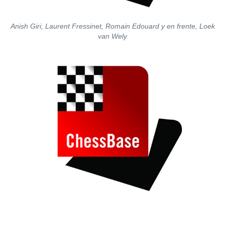
Anish Giri, Laurent Fressinet, Romain Edouard y en frente, Loek
van Wely