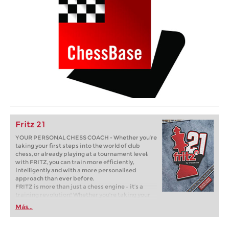
Fritz 21
YOUR PERSONAL CHESS COACH - Whether you’re
taking your first steps into the world of club
chess, or already playing at a tournament level:
with FRITZ, you can train more efficiently,
intelligently and with a more personalised
approach than ever before.
FRITZ is more than just a chess engine – it’s a
training revolution! Whether you’re taking your
first steps into the world of club chess, or already
Más...
playing at a tournament level: with FRITZ, you can
train more efficiently, intelligently and with a
more personalised approach than ever before.