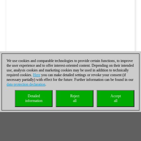
We use cookies and comparable technologies to provide certain functions, to improve
the user experience and to offer interest-oriented content. Depending on their intended
use, analysis cookies and marketing cookies may be used in addition to technically
required cookies.
Here
you can make detailed settings or revoke your consent (if
necessary partially) with effect for the future. Further information can be found in our
data protection declaration
.
Detailed
Reject
Accept
information
all
all