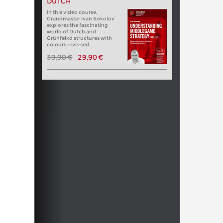
DUTCH
In this video course,
Grandmaster Ivan Sokolov
explores the fascinating
world of Dutch and
Grünfelkd structures with
colours reversed.
39,90 €
29,90 €