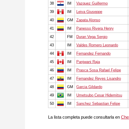
38
IM
Vazquez Guillermo
39
IM
Leiva Giuseppe
40
GM
Zapata Alonso
41
IM
Panesso Rivera Henry
42
FM
Duran Vega Sergio
43
IM
Valdes Romero Leonardo
44
IM
Fernandez Fernando
45
IM
Panjwani Raja
46
IM
Prasca Sosa Rafael Felipe
47
IM
Fernandez Reyes Lisandro
48
GM
Garcia Gildardo
49
IM
Umetsubo Cesar Hidemitsu
50
IM
Sanchez Sebastian Felipe
La lista completa puede consultarla en
Che