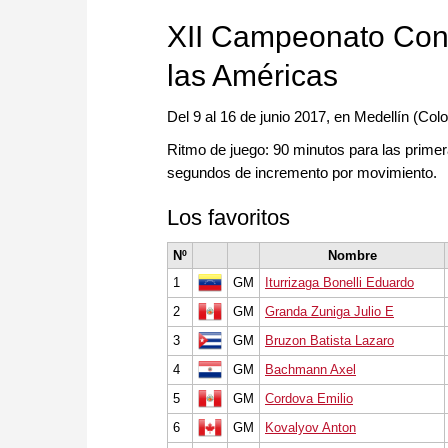
approach than ever before.
XII Campeonato Cont
las Américas
Del 9 al 16 de junio 2017, en Medellín (Col
Ritmo de juego: 90 minutos para las primer
segundos de incremento por movimiento.
Los favoritos
Nº
Nombre
1
GM
Iturrizaga Bonelli Eduardo
2
GM
Granda Zuniga Julio E
3
GM
Bruzon Batista Lazaro
4
GM
Bachmann Axel
5
GM
Cordova Emilio
6
GM
Kovalyov Anton