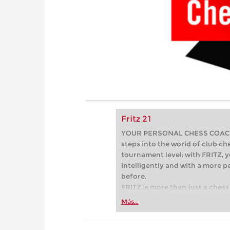
Fritz 21
YOUR PERSONAL CHESS COACH - 
steps into the world of club che
tournament level: with FRITZ, y
intelligently and with a more 
before.
FRITZ is more than just a chess 
Whether you’re taking your firs
Más...
or already playing at a tournam
more efficiently, intelligently