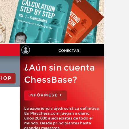
CONECTAR
¿Aún sin cuenta
ChessBase?
HOP
INFÓRMESE >
La experiencia ajedrecística definitiva.
En Playchess.com juegan a diario
unos 20.000 ajedrecistas de todo el
mundo. Desde principiantes hasta
grandes maestros.