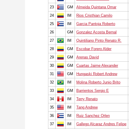
23
GM
Almeida Quintana Omar
24
IM
Rios Cristhian Camilo
25
IM
Garcia Pantoja Roberto
26
GM
Gonzalez Acosta Bernal
27
IM
Quintiliano Pinto Renato R.
28
GM
Escobar Forero Alder
29
GM
Arenas David
30
GM
Cuartas Jaime Alexander
31
GM
Hungaski Robert Andrew
32
IM
Molina Roberto Junio Brito
33
GM
Barrientos Sergio E
34
IM
Terry Renato
35
IM
Tang Andrew
36
IM
Ruiz Sanchez Orlen
37
IM
Gallego Alcaraz Andres Felipe