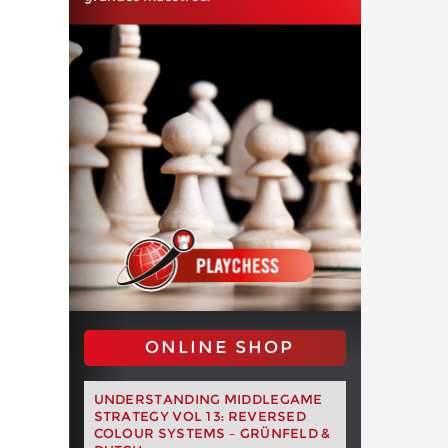
ONLINE SHOP
UNDERSTANDING MIDDLEGAME
STRATEGY VOL 13: REVERSED
COLOUR SYSTEMS – GRÜNFELD &