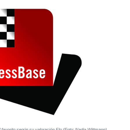
al favorito según su valoración Elo (Foto: Nadja Wittmann)