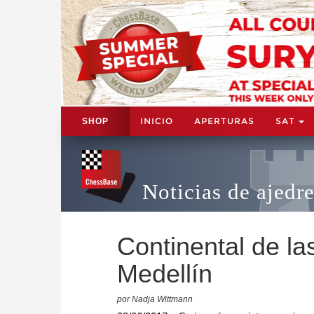
INICIO
APERTURAS
SAT
SHOP
Noticias de ajedr
Continental de l
Medellín
por Nadja Wittmann