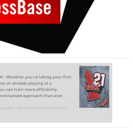
Whether you’re taking your first
ss, or already playing at a
ou can train more efficiently,
personalised approach than ever
engine – it’s a training revolution!
t steps into the world of club chess,
ent level: with FRITZ, you can train
 and with a more personalised