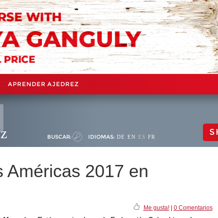
APRENDER AJEDREZ
ez
S
BUSCAR:
IDIOMAS:
DE
EN
ES
FR
as Américas 2017 en
Me gusta!
|
0 Comentarios