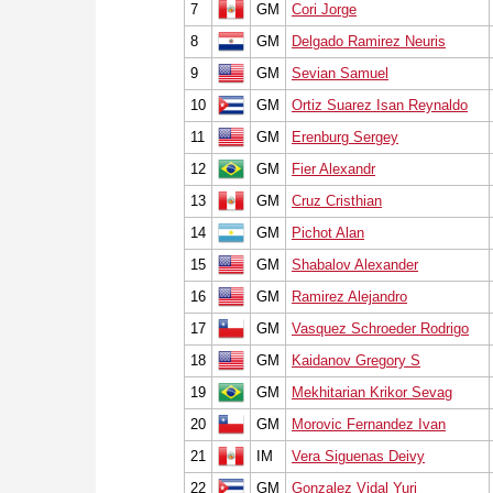
7
GM
Cori Jorge
8
GM
Delgado Ramirez Neuris
9
GM
Sevian Samuel
10
GM
Ortiz Suarez Isan Reynaldo
11
GM
Erenburg Sergey
12
GM
Fier Alexandr
13
GM
Cruz Cristhian
14
GM
Pichot Alan
15
GM
Shabalov Alexander
16
GM
Ramirez Alejandro
17
GM
Vasquez Schroeder Rodrigo
18
GM
Kaidanov Gregory S
19
GM
Mekhitarian Krikor Sevag
20
GM
Morovic Fernandez Ivan
21
IM
Vera Siguenas Deivy
22
GM
Gonzalez Vidal Yuri