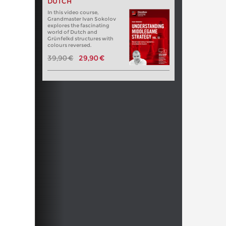
DUTCH
In this video course,
Grandmaster Ivan Sokolov
explores the fascinating
world of Dutch and
Grünfelkd structures with
colours reversed.
39,90 €
29,90 €