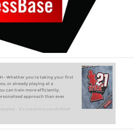
Whether you’re taking your first
ss, or already playing at a
ou can train more efficiently,
personalised approach than ever
engine – it’s a training revolution!
t steps into the world of club chess,
ent level: with FRITZ, you can train
 and with a more personalised