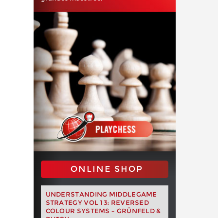
ONLINE SHOP
UNDERSTANDING MIDDLEGAME
STRATEGY VOL 13: REVERSED
COLOUR SYSTEMS – GRÜNFELD &