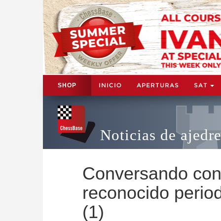
INICIO
APERTURAS
SAT
SHOP
Noticias de ajedr
Conversando con 
reconocido period
(1)