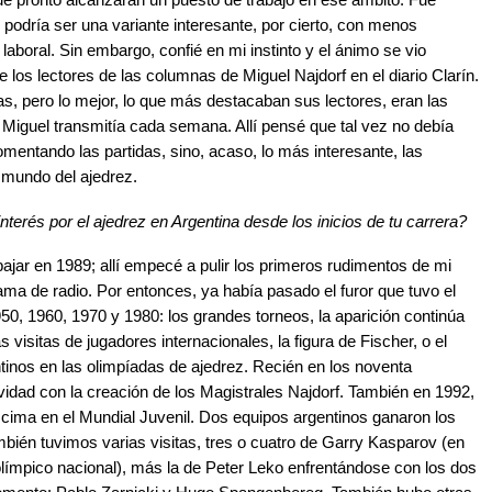
podría ser una variante interesante, por cierto, con menos
boral. Sin embargo, confié en mi instinto y el ánimo se vio
 los lectores de las columnas de Miguel Najdorf en el diario Clarín.
as, pero lo mejor, lo que más destacaban sus lectores, eran las
 Miguel transmitía cada semana. Allí pensé que tal vez no debía
omentando las partidas, sino, acaso, lo más interesante, las
l mundo del ajedrez.
erés por el ajedrez en Argentina desde los inicios de tu carrera?
jar en 1989; allí empecé a pulir los primeros rudimentos de mi
ma de radio. Por entonces, ya había pasado el furor que tuvo el
50, 1960, 1970 y 1980: los grandes torneos, la aparición continúa
s visitas de jugadores internacionales, la figura de Fischer, o el
inos en las olimpíadas de ajedrez. Recién en los noventa
vidad con la creación de los Magistrales Najdorf. También en 1992,
la cima en el Mundial Juvenil. Dos equipos argentinos ganaron los
ién tuvimos varias visitas, tres o cuatro de Garry Kasparov (en
límpico nacional), más la de Peter Leko enfrentándose con los dos