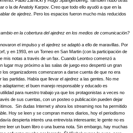
omento: Pablo Zarnicki y Hugo Spangenbereg. También hubo otras
ar o la de Anatoly Karpov. Creo que todo ello ayudó a que en la
hablar de ajedrez. Pero los espacios fueron mucho más reducidos
cambio en la cobertura del ajedrez en los medios de comunicación?
ovaron el impulso y el ajedrez se adaptó a ello de maravillas. Por
rf, y en 1993, en un Torneo en San Martin (con la participación de
 de mis notas a través de un fax. Cuando Leontxo comenzó a
un lugar muy próximo a las salas de juego eso despertó un gran
ue los organizadores comenzaron a darse cuenta de que no era
r las partidas. Había que llevar el ajedrez a las gentes. No me
 de adaptarme; el buen manejo responsable y educado es
tilidad para nuestro trabajo ya que los protagonistas a veces no
través de sus cuentas, con un posteo o publicación pueden dejar
itimos. Sin dudas Internet y ahora los streaming nos ha permitido
nable. Hoy se leen y se compran menos diarios, hoy el periodismo
davía despierta interés una entrevista interesante; le gente no es
uiere leer un buen libro o una buena nota. Sin embargo, hay muchas