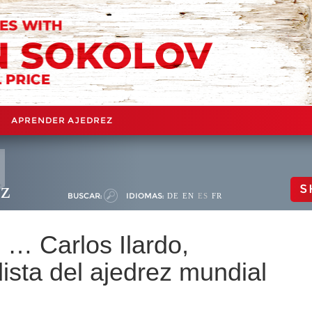
APRENDER AJEDREZ
ez
S
BUSCAR:
IDIOMAS:
DE
EN
ES
FR
… Carlos Ilardo,
ista del ajedrez mundial