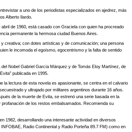
ntrevistar a uno de los periodistas especializados en ajedrez, más
s Alberto Ilardo.
 abril de 1960, está casado con Graciela con quien ha procreado
dencia permanente la hermosa ciudad Buenos Aires.
e y creativa; con dotes artísticas y de comunicación; una persona
uien le incomoda el egoísmo, egocentrismo y la falta de sentido
a del Nobel Gabriel García Márquez y de Tomás Eloy Martínez, de
Evita” publicada en 1995.
 la lectura de esta novela es apasionante, se centra en el calvario
cuestrado y ultrajado por militares argentinos durante 16 años.
pués de la muerte de Evita, se estrenó una serie basada en la
ro y profanación de los restos embalsamados. Recomienda su
en 1982, desarrollando una interesante actividad en diversos
ón, INFOBAE, Radio Continental y Radio Porteña 89.7 FM) como en