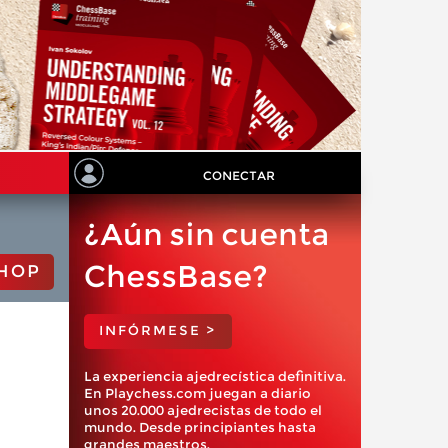
CONECTAR
¿Aún sin cuenta
ChessBase?
HOP
INFÓRMESE >
La experiencia ajedrecística definitiva.
En Playchess.com juegan a diario
unos 20.000 ajedrecistas de todo el
mundo. Desde principiantes hasta
grandes maestros.