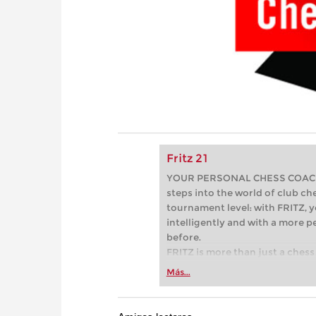
Fritz 21
YOUR PERSONAL CHESS COACH - 
steps into the world of club che
tournament level: with FRITZ, y
intelligently and with a more 
before.
FRITZ is more than just a chess 
Whether you’re taking your firs
Más...
or already playing at a tournam
more efficiently, intelligently
approach than ever before.