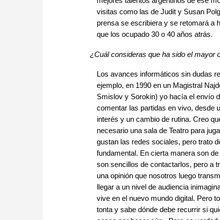
mejores talentos argentinos de ese m
visitas como las de Judit y Susan Polg
prensa se escribiera y se retomará a 
que los ocupado 30 o 40 años atrás.
¿Cuál consideras que ha sido el mayor 
Los avances informáticos sin dudas ren
ejemplo, en 1990 en un Magistral Najdo
Smislov y Sorokin) yo hacía el envío
comentar las partidas en vivo, desde 
interés y un cambio de rutina. Creo q
necesario una sala de Teatro para juga
gustan las redes sociales, pero trato
fundamental. En cierta manera son de u
son sencillos de contactarlos, pero a 
una opinión que nosotros luego transm
llegar a un nivel de audiencia inimagi
vive en el nuevo mundo digital. Pero to
tonta y sabe dónde debe recurrir si q