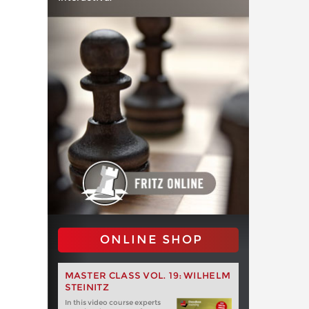
ONLINE SHOP
MASTER CLASS VOL. 19: WILHELM
STEINITZ
In this video course experts