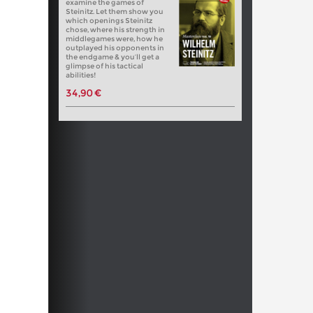
examine the games of
Steinitz. Let them show you
which openings Steinitz
chose, where his strength in
middlegames were, how he
outplayed his opponents in
the endgame & you’ll get a
glimpse of his tactical
abilities!
34,90 €