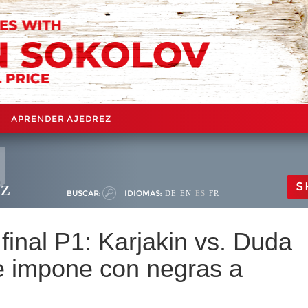
APRENDER AJEDREZ
ez
S
BUSCAR:
IDIOMAS:
DE
EN
ES
FR
inal P1: Karjakin vs. Duda
se impone con negras a