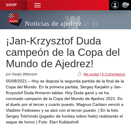
SHOP
TOGGLE
NAVIGATION
Noticias de ajedrez
¡Jan-Krzysztof Duda
campeón de la Copa del
Mundo de Ajedrez!
por Nadja Wittmann
Me gusta!
|
0 Comentarios
05/08/2021 – Hoy se disputa la segunda partida de la final de la
Copa del Mundo. En la primera partida, Sergey Karjakin y Jan-
Krzysztof Duda firmaron tablas. Hoy Duda ganó y se ha
coronado campeón de la Copa del Mundo de Ajedrez 2021. En
el duelo por el tercer y cuarto puesto, Magnus Carlsen venció a
Vladimir Fedoseev y se alzó con el tercer puesto. | En la foto:
Sergey Tolchinski (jugador de hockey sobre hielo) realizando el
saque de honor | Foto: Eteri Kublashvili