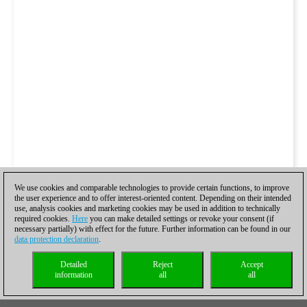
We use cookies and comparable technologies to provide certain functions, to improve
the user experience and to offer interest-oriented content. Depending on their intended
use, analysis cookies and marketing cookies may be used in addition to technically
required cookies.
Here
you can make detailed settings or revoke your consent (if
necessary partially) with effect for the future. Further information can be found in our
data protection declaration
.
Detailed
Reject
Accept
information
all
all