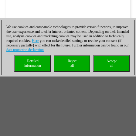
We use cookies and comparable technologies to provide certain functions, to improve
the user experience and to offer interest-oriented content. Depending on their intended
use, analysis cookies and marketing cookies may be used in addition to technically
required cookies.
Here
you can make detailed settings or revoke your consent (if
necessary partially) with effect for the future. Further information can be found in our
data protection declaration
.
Detailed
Reject
Accept
information
all
all