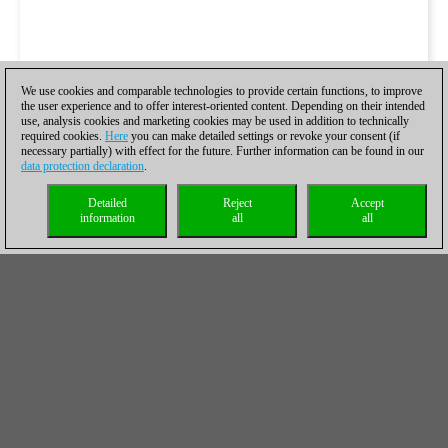
We use cookies and comparable technologies to provide certain functions, to improve
the user experience and to offer interest-oriented content. Depending on their intended
use, analysis cookies and marketing cookies may be used in addition to technically
required cookies.
Here
you can make detailed settings or revoke your consent (if
necessary partially) with effect for the future. Further information can be found in our
data protection declaration
.
Detailed
Reject
Accept
information
all
all