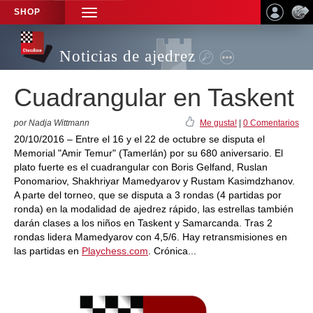
SHOP
TOGGLE
NAVIGATION
Noticias de ajedrez
Cuadrangular en Taskent
por Nadja Wittmann
Me gusta!
|
0 Comentarios
20/10/2016 – Entre el 16 y el 22 de octubre se disputa el
Memorial "Amir Temur" (Tamerlán) por su 680 aniversario. El
plato fuerte es el cuadrangular con Boris Gelfand, Ruslan
Ponomariov, Shakhriyar Mamedyarov y Rustam Kasimdzhanov.
A parte del torneo, que se disputa a 3 rondas (4 partidas por
ronda) en la modalidad de ajedrez rápido, las estrellas también
darán clases a los niños en Taskent y Samarcanda. Tras 2
rondas lidera Mamedyarov con 4,5/6. Hay retransmisiones en
las partidas en
Playchess.com
. Crónica...