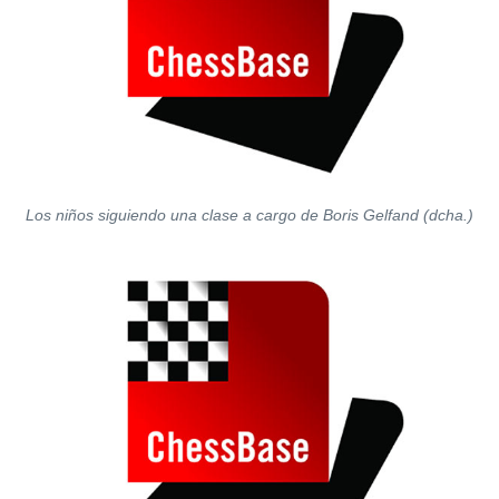
Los niños siguiendo una clase a cargo de Boris Gelfand (dcha.)