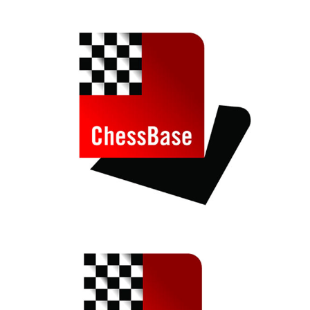
train more efficiently, intelligently and with a
more personalised approach than ever before.