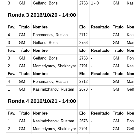
3
GM
Gelfand, Boris
2753
1 - 0
GM
Kas
Ronda 3 2016/10/20 - 14:00
Fav.
Título
Nombre
Elo
Resultado
Título
No
4
GM
Ponomariov, Ruslan
2712
-
GM
Kas
3
GM
Gelfand, Boris
2753
-
GM
Mam
Fav.
Título
Nombre
Elo
Resultado
Título
No
3
GM
Gelfand, Boris
2753
-
GM
Pon
2
GM
Mamedyarov, Shakhriyar
2791
-
GM
Kas
Fav.
Título
Nombre
Elo
Resultado
Título
No
4
GM
Ponomariov, Ruslan
2712
-
GM
Mam
1
GM
Kasimdzhanov, Rustam
2673
-
GM
Gelf
Ronda 4 2016/10/21 - 14:00
Fav.
Título
Nombre
Elo
Resultado
Título
No
1
GM
Kasimdzhanov, Rustam
2673
-
GM
Pon
2
GM
Mamedyarov, Shakhriyar
2791
-
GM
Gelf