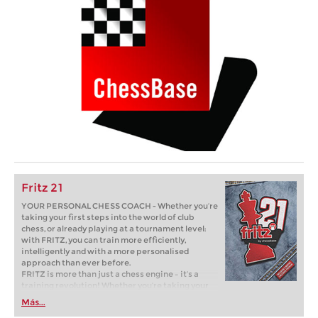
Fritz 21
YOUR PERSONAL CHESS COACH - Whether you’re
taking your first steps into the world of club
chess, or already playing at a tournament level:
with FRITZ, you can train more efficiently,
intelligently and with a more personalised
approach than ever before.
FRITZ is more than just a chess engine – it’s a
training revolution! Whether you’re taking your
first steps into the world of club chess, or already
Más...
playing at a tournament level: with FRITZ, you can