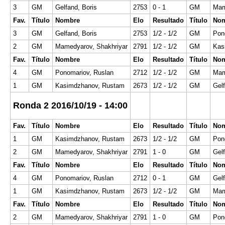
3
GM
Gelfand, Boris
2753
0 - 1
GM
Mam
Fav.
Título
Nombre
Elo
Resultado
Título
No
3
GM
Gelfand, Boris
2753
1/2 - 1/2
GM
Pon
2
GM
Mamedyarov, Shakhriyar
2791
1/2 - 1/2
GM
Kas
Fav.
Título
Nombre
Elo
Resultado
Título
No
4
GM
Ponomariov, Ruslan
2712
1/2 - 1/2
GM
Mam
1
GM
Kasimdzhanov, Rustam
2673
1/2 - 1/2
GM
Gelf
Ronda 2 2016/10/19 - 14:00
Fav.
Título
Nombre
Elo
Resultado
Título
No
1
GM
Kasimdzhanov, Rustam
2673
1/2 - 1/2
GM
Pon
2
GM
Mamedyarov, Shakhriyar
2791
1 - 0
GM
Gelf
Fav.
Título
Nombre
Elo
Resultado
Título
No
4
GM
Ponomariov, Ruslan
2712
0 - 1
GM
Gelf
1
GM
Kasimdzhanov, Rustam
2673
1/2 - 1/2
GM
Mam
Fav.
Título
Nombre
Elo
Resultado
Título
No
2
GM
Mamedyarov, Shakhriyar
2791
1 - 0
GM
Pon