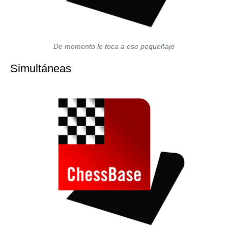
De momento le toca a ese pequeñajo
Simultáneas