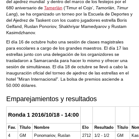
del ajedrez mundial y dentro del marco de los festejos por el
680 aniversario de
Tamerlán
(‘Timur el Cojo’,
Tamorlán
,
Timur
Lang
), se ha organizado un torneo por la Escuela de Deportes y
del Ajedrez de Taskent con los cuatro jugadores estrella Boris
Gelfand, Ruslan Ponoriov, Shakhriyar Mamedyarov y Rustam
Kasimdzhanov.
El día 16 de octubre hubo una sesión de clases magistrales
para escolares a cargo de los grandes maestros. El día 17 las
estrellas junto con una delegación de los organizdores se
trasladaron a Samarcanda para hacer lo mismo y ofrecer una
sesión de simultáneas. El día 18 de octubre se llevó a cabo la
inauguración oficial del torneo de ajedrez de las estrellas en el
hotel "Miran Internacional". La bolsa de premios asciende a
50.000 dólares.
Emparejamientos y resultados
Ronda 1 2016/10/18 - 14:00
Fav.
Título
Nombre
Elo
Resultado
Título
No
4
GM
Ponomariov, Ruslan
2712
1/2 - 1/2
GM
Kas