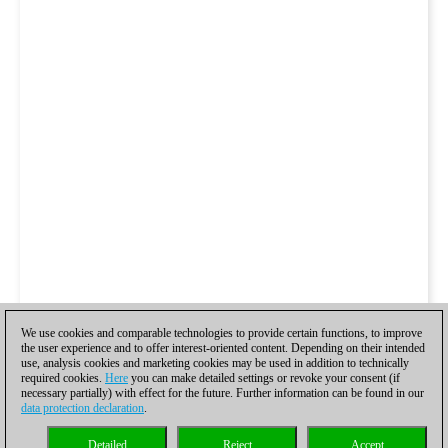
We use cookies and comparable technologies to provide certain functions, to improve
the user experience and to offer interest-oriented content. Depending on their intended
use, analysis cookies and marketing cookies may be used in addition to technically
required cookies.
Here
you can make detailed settings or revoke your consent (if
necessary partially) with effect for the future. Further information can be found in our
data protection declaration
.
Detailed
Reject
Accept