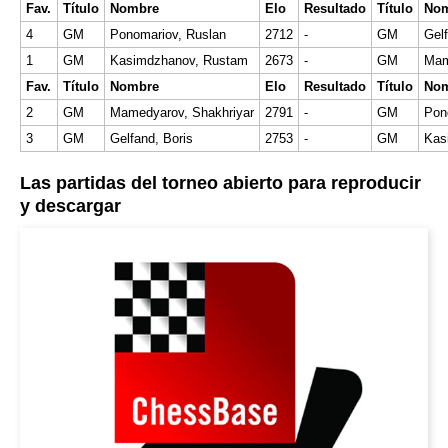
Fav.
Título
Nombre
Elo
Resultado
Título
No
4
GM
Ponomariov, Ruslan
2712
-
GM
Gelf
1
GM
Kasimdzhanov, Rustam
2673
-
GM
Mam
Fav.
Título
Nombre
Elo
Resultado
Título
No
2
GM
Mamedyarov, Shakhriyar
2791
-
GM
Pon
3
GM
Gelfand, Boris
2753
-
GM
Kas
Las partidas del torneo abierto para reproducir
y descargar