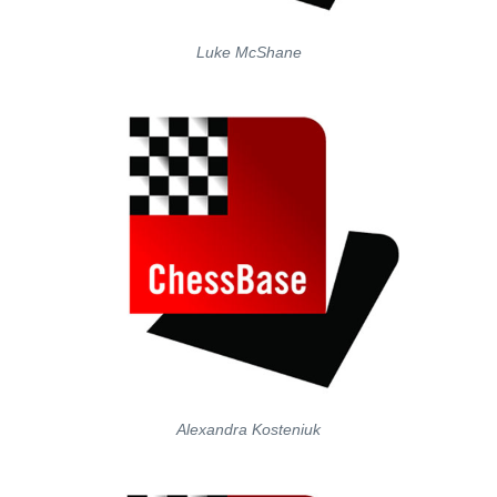
Luke McShane
Alexandra Kosteniuk