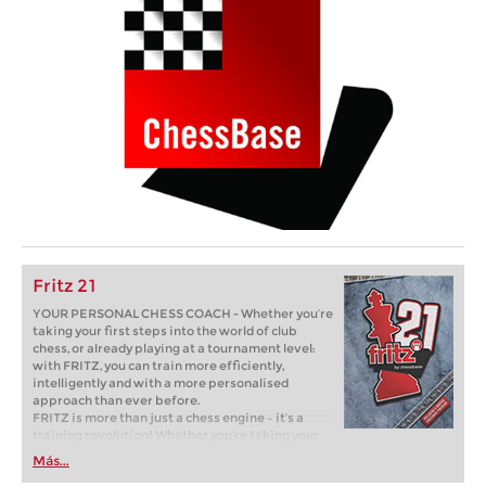
Fritz 21
YOUR PERSONAL CHESS COACH - Whether you’re
taking your first steps into the world of club
chess, or already playing at a tournament level:
with FRITZ, you can train more efficiently,
intelligently and with a more personalised
approach than ever before.
FRITZ is more than just a chess engine – it’s a
training revolution! Whether you’re taking your
first steps into the world of club chess, or already
Más...
playing at a tournament level: with FRITZ, you can