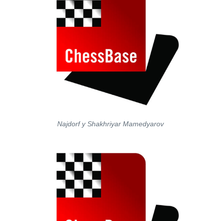
Najdorf y Shakhriyar Mamedyarov