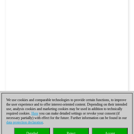
We use cookies and comparable technologies to provide certain functions, to improve
the user experience and to offer interest-oriented content. Depending on their intended
use, analysis cookies and marketing cookies may be used in addition to technically
required cookies.
Here
you can make detailed settings or revoke your consent (if
necessary partially) with effect for the future. Further information can be found in our
data protection declaration
.
Detailed
Reject
Accept