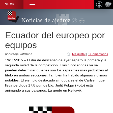
SHOP
TOGGLE
NAVIGATION
Noticias de ajedrez
Ecuador del europeo por
equipos
por Nadja Wittmann
Me gusta!
|
0 Comentarios
19/11/2015 – El día de descanso de ayer separó la primera y la
segunda mitad de la competición. Tras cinco rondas ya se
pueden determinar quienes son los aspirantes más probables al
título en ambas secciones. También ha habido algunas víctimas
notables. El ejemplo destacado sin duda es el de Carlsen, que
lleva perdidos 17,8 puntos Elo. Judit Polgar (Foto) está
animando a sus paisanos. La gente en Reikavik...