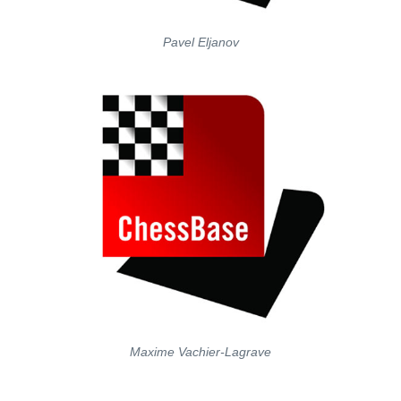
Pavel Eljanov
Maxime Vachier-Lagrave