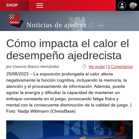
SHOP
TOGGLE
NAVIGATION
Noticias de ajedrez
Cómo impacta el calor el
desempeño ajedrecista
por Uvencio Blanco Hernández
Me gusta!
|
0 Comentarios
25/08/2023 – La exposición prolongada al calor afecta
negativamente la función cognitiva, incluyendo la memoria, la
atención y el procesamiento de información. Además, puede
agotar la energía y dificultar la capacidad de mantener un
enfoque constante en el juego, provocando fatiga física y
mental con la consecuente disminución de la calidad de juego. |
Foto: Nadja Wittmann (ChessBase)