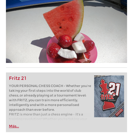
Fritz 21
YOUR PERSONAL CHESS COACH - Whether you’re
taking your first steps into the world of club
chess, or already playing at a tournament level:
with FRITZ, you can train more efficiently,
intelligently and with a more personalised
approach than ever before.
FRITZ is more than just a chess engine – it’s a
training revolution! Whether you’re taking your
first steps into the world of club chess, or already
Más...
playing at a tournament level: with FRITZ, you can