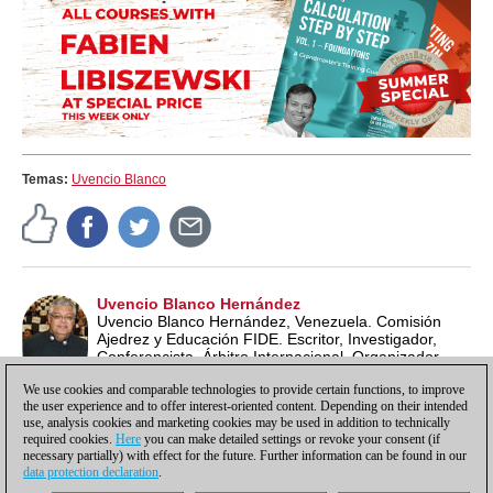
Temas:
Uvencio Blanco
Uvencio Blanco Hernández
Uvencio Blanco Hernández, Venezuela. Comisión
Ajedrez y Educación FIDE. Escritor, Investigador,
Conferencista, Árbitro Internacional, Organizador
Internacional, Entrenador, Profesor de Ajedrez ECU y
We use cookies and comparable technologies to provide certain functions, to improve
Lead School Instructor FIDE.
the user experience and to offer interest-oriented content. Depending on their intended
use, analysis cookies and marketing cookies may be used in addition to technically
required cookies.
Here
you can make detailed settings or revoke your consent (if
necessary partially) with effect for the future. Further information can be found in our
data protection declaration
.