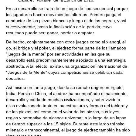
Cabaret “Voltaire” de la Zurich de 1916.
En su desarrollo se trata de un juego de tipo secuencial porque
los jugadores hacen movimientos alternos. Primero juega el
conductor de las piezas blancas y luego el de las negras, y así
sucesivamente, hasta la finalización de la partida; cuyo
resultado puede ser: ganar, perder o empatar.
De hecho, conjuntamente con otros juegos como el xiangqi, el
gó, el bridge y el póker, el ajedrez forma parte de los llamados
“juegos de la mente” por ser actividades en las que su
desarrollo está predominantemente asociado a una estrategia
abstracta. A tal efecto, existe una organización internacional de
“Juegos de la Mente” cuyas competiciones se celebran cada
dos años.
Así mismo en tanto juego, desde su remoto origen en Egipto,
India, Persia o China, el ajedrez ha acompañado el nacimiento,
desarrollo y caída de muchas civilizaciones, y sobrevivido a
ellas evolucionado tanto en su estructura y formas del tablero y
de las piezas; así como en el valor de las piezas, sus leyes,
reglas y normativa de alcance universal; a lo largo de un lapso
de tiempo superior a los 15 siglos. Durante este largo tránsito
milenario y transcontinental, el juego de ajedrez también ha sido