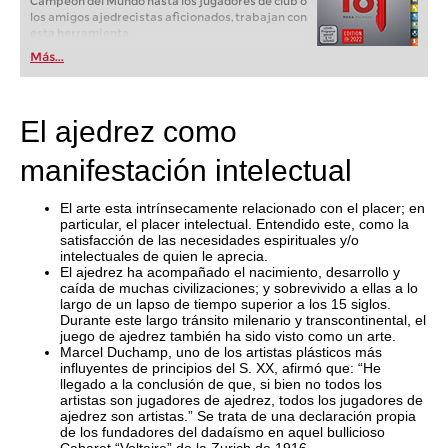
Campeón del Mundo hasta los jugadores de club o
los amigos ajedrecistas aficionados, trabajan con
esta herramienta.
Más...
El ajedrez como
manifestación intelectual
El arte esta intrínsecamente relacionado con el placer; en
particular, el placer intelectual. Entendido este, como la
satisfacción de las necesidades espirituales y/o
intelectuales de quien le aprecia.
El ajedrez ha acompañado el nacimiento, desarrollo y
caída de muchas civilizaciones; y sobrevivido a ellas a lo
largo de un lapso de tiempo superior a los 15 siglos.
Durante este largo tránsito milenario y transcontinental, el
juego de ajedrez también ha sido visto como un arte.
Marcel Duchamp, uno de los artistas plásticos más
influyentes de principios del S. XX, afirmó que: “He
llegado a la conclusión de que, si bien no todos los
artistas son jugadores de ajedrez, todos los jugadores de
ajedrez son artistas.” Se trata de una declaración propia
de los fundadores del dadaísmo en aquel bullicioso