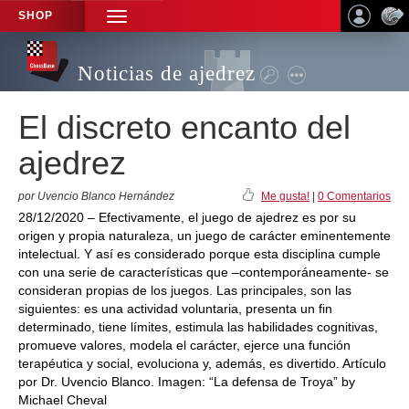
SHOP
TOGGLE
NAVIGATION
Noticias de ajedrez
El discreto encanto del
ajedrez
por Uvencio Blanco Hernández
Me gusta!
|
0 Comentarios
28/12/2020 – Efectivamente, el juego de ajedrez es por su
origen y propia naturaleza, un juego de carácter eminentemente
intelectual. Y así es considerado porque esta disciplina cumple
con una serie de características que –contemporáneamente- se
consideran propias de los juegos. Las principales, son las
siguientes: es una actividad voluntaria, presenta un fin
determinado, tiene límites, estimula las habilidades cognitivas,
promueve valores, modela el carácter, ejerce una función
terapéutica y social, evoluciona y, además, es divertido. Artículo
por Dr. Uvencio Blanco. Imagen: “La defensa de Troya” by
Michael Cheval