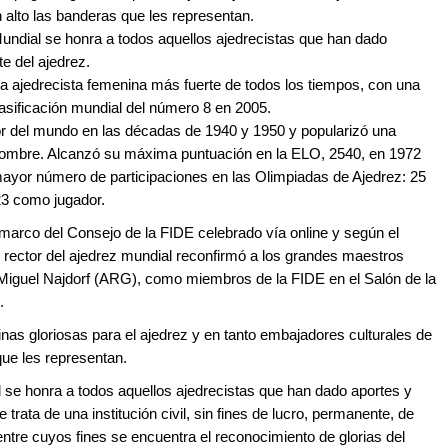
 alto las banderas que les representan.
undial se honra a todos aquellos ajedrecistas que han dado
te del ajedrez.
a ajedrecista femenina más fuerte de todos los tiempos, con una
sificación mundial del número 8 en 2005.
ador del mundo en las décadas de 1940 y 1950 y popularizó una
u nombre. Alcanzó su máxima puntuación en la ELO, 2540, en 1972
mayor número de participaciones en las Olimpiadas de Ajedrez: 25
23 como jugador.
l marco del Consejo de la FIDE celebrado vía online y según el
ector del ajedrez mundial reconfirmó a los grandes maestros
 Miguel Najdorf (ARG), como miembros de la FIDE en el Salón de la
.
inas gloriosas para el ajedrez y en tanto embajadores culturales de
que les representan.
 se honra a todos aquellos ajedrecistas que han dado aportes y
 trata de una institución civil, sin fines de lucro, permanente, de
 entre cuyos fines se encuentra el reconocimiento de glorias del