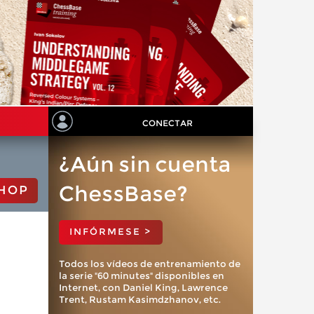
CONECTAR
¿Aún sin cuenta
ChessBase?
HOP
INFÓRMESE >
Todos los vídeos de entrenamiento de
la serie "60 minutes" disponibles en
Internet, con Daniel King, Lawrence
Trent, Rustam Kasimdzhanov, etc.