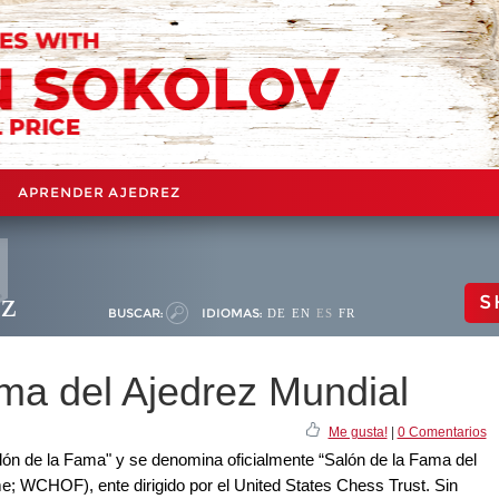
APRENDER AJEDREZ
ez
S
BUSCAR:
IDIOMAS:
DE
EN
ES
FR
ama del Ajedrez Mundial
Me gusta!
|
0 Comentarios
alón de la Fama" y se denomina oficialmente “Salón de la Fama del
e; WCHOF), ente dirigido por el United States Chess Trust. Sin