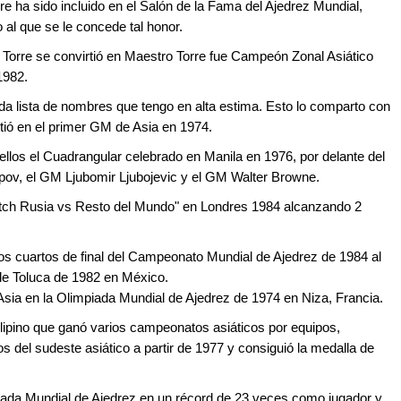
rre ha sido incluido en el Salón de la Fama del Ajedrez Mundial,
 al que se le concede tal honor.
Torre se convirtió en Maestro Torre fue Campeón Zonal Asiático
1982.
ada lista de nombres que tengo en alta estima. Esto lo comparto con
rtió en el primer GM de Asia en 1974.
ellos el Cuadrangular celebrado en Manila en 1976, por delante del
ov, el GM Ljubomir Ljubojevic y el GM Walter Browne.
tch Rusia vs Resto del Mundo" en Londres 1984 alcanzando 2
 los cuartos de final del Campeonato Mundial de Ajedrez de 1984 al
de Toluca de 1982 en México.
Asia en la Olimpiada Mundial de Ajedrez de 1974 en Niza, Francia.
ilipino que ganó varios campeonatos asiáticos por equipos,
os del sudeste asiático a partir de 1977 y consiguió la medalla de
piada Mundial de Ajedrez en un récord de 23 veces como jugador y