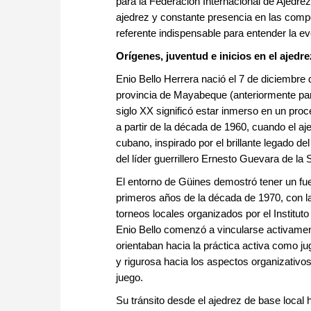
para la Federación Internacional de Ajedrez
ajedrez y constante presencia en las compe
referente indispensable para entender la ev
Orígenes, juventud e inicios en el ajedre
Enio Bello Herrera nació el 7 de diciembre 
provincia de Mayabeque (anteriormente pa
siglo XX significó estar inmerso en un pro
a partir de la década de 1960, cuando el aj
cubano, inspirado por el brillante legado d
del líder guerrillero Ernesto Guevara de la 
El entorno de Güines demostró tener un fuer
primeros años de la década de 1970, con la
torneos locales organizados por el Institu
Enio Bello comenzó a vincularse activamen
orientaban hacia la práctica activa como j
y rigurosa hacia los aspectos organizativos,
juego.
Su tránsito desde el ajedrez de base local 