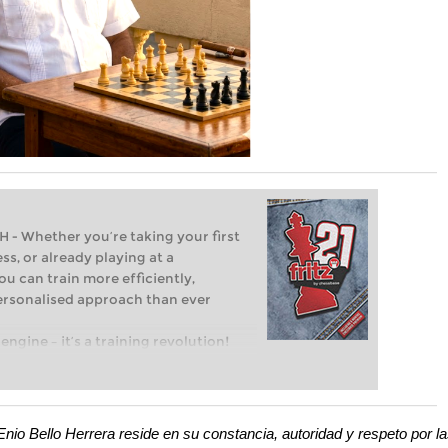
Whether you’re taking your first
ss, or already playing at a
ou can train more efficiently,
personalised approach than ever
engine – it’s a training revolution!
t steps into the world of club chess,
ent level: with FRITZ, you can train
 and with a more personalised
nio Bello Herrera reside en su constancia, autoridad y respeto por l