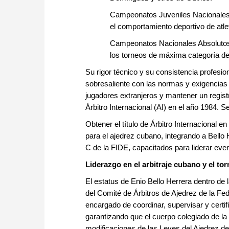
Campeonatos Juveniles Nacionales: 
el comportamiento deportivo de atle
Campeonatos Nacionales Absolutos 
los torneos de máxima categoría de
Su rigor técnico y su consistencia profesio
sobresaliente con las normas y exigencias i
jugadores extranjeros y mantener un registr
Árbitro Internacional (AI) en el año 1984. 
Obtener el título de Árbitro Internacional e
para el ajedrez cubano, integrando a Bello 
C de la FIDE, capacitados para liderar eve
Liderazgo en el arbitraje cubano y el 
El estatus de Enio Bello Herrera dentro de l
del Comité de Árbitros de Ajedrez de la Fe
encargado de coordinar, supervisar y certi
garantizando que el cuerpo colegiado de la
modificaciones de las Leyes del Ajedrez de