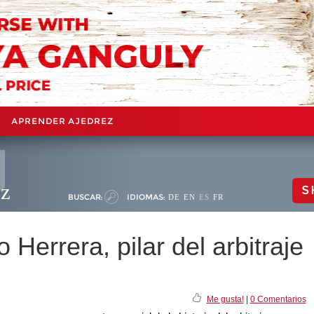
APRENDER AJEDREZ
ez
S
BUSCAR:
IDIOMAS:
DE
EN
ES
FR
o Herrera, pilar del arbitraje
Me gusta!
|
0 Comentarios