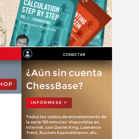
CONECTAR
¿Aún sin cuenta
ChessBase?
HOP
INFÓRMESE >
Todos los vídeos de entrenamiento de
la serie "60 minutes" disponibles en
Internet, con Daniel King, Lawrence
Trent, Rustam Kasimdzhanov, etc.