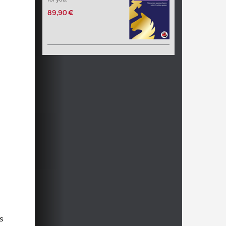
89,90 €
as