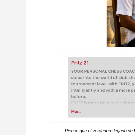
Fritz 21
YOUR PERSONAL CHESS COACH - 
steps into the world of club che
tournament level: with FRITZ, y
intelligently and with a more 
before.
FRITZ is more than just a chess 
Whether you’re taking your firs
Más...
or already playing at a tournam
more efficiently, intelligently
approach than ever before.
Pienso que el verdadero legado de E