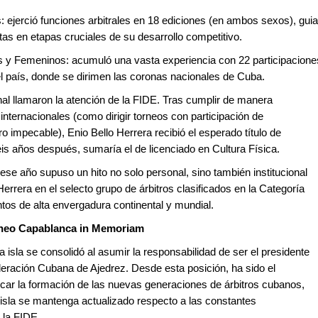
ejerció funciones arbitrales en 18 ediciones (en ambos sexos), gui
tas en etapas cruciales de su desarrollo competitivo.
y Femeninos: acumuló una vasta experiencia con 22 participacione
l país, donde se dirimen las coronas nacionales de Cuba.
nal llamaron la atención de la FIDE. Tras cumplir de manera
nternacionales (como dirigir torneos con participación de
o impecable), Enio Bello Herrera recibió el esperado título de
Seis años después, sumaría el de licenciado en Cultura Física.
n ese año supuso un hito no solo personal, sino también institucional
Herrera en el selecto grupo de árbitros clasificados en la Categoría
ntos de alta envergadura continental y mundial.
torneo Capablanca in Memoriam
a isla se consolidó al asumir la responsabilidad de ser el presidente
deración Cubana de Ajedrez. Desde esta posición, ha sido el
ficar la formación de las nuevas generaciones de árbitros cubanos,
 isla se mantenga actualizado respecto a las constantes
 la FIDE.