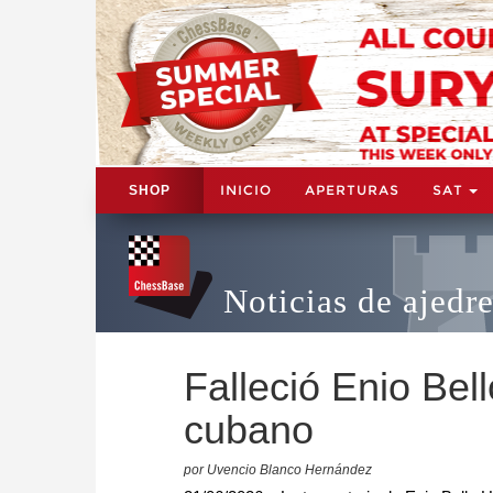
INICIO
APERTURAS
SAT
SHOP
Noticias de ajedr
Falleció Enio Bell
cubano
por Uvencio Blanco Hernández