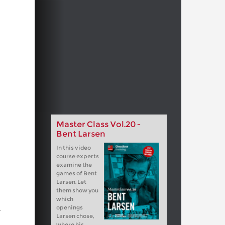
Master Class Vol.20 -
Bent Larsen
In this video
course experts
examine the
games of Bent
Larsen. Let
them show you
which
openings
r
Larsen chose,
where his