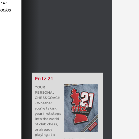
e la
ropios
Fritz 21
YOUR
PERSONAL
CHESS COACH
- Whether
you’re taking
your first steps
into the world
of club chess,
or already
playing at a