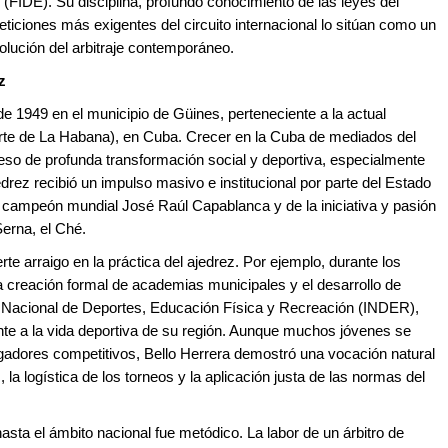
 (FIDE). Su disciplina, profundo conocimiento de las leyes del
ticiones más exigentes del circuito internacional lo sitúan como un
olución del arbitraje contemporáneo.
z
de 1949 en el municipio de Güines, perteneciente a la actual
rte de La Habana), en Cuba. Crecer en la Cuba de mediados del
ceso de profunda transformación social y deportiva, especialmente
edrez recibió un impulso masivo e institucional por parte del Estado
el campeón mundial José Raúl Capablanca y de la iniciativa y pasión
Serna, el Ché.
te arraigo en la práctica del ajedrez. Por ejemplo, durante los
 creación formal de academias municipales y el desarrollo de
to Nacional de Deportes, Educación Física y Recreación (INDER),
te a la vida deportiva de su región. Aunque muchos jóvenes se
ugadores competitivos, Bello Herrera demostró una vocación natural
 la logística de los torneos y la aplicación justa de las normas del
hasta el ámbito nacional fue metódico. La labor de un árbitro de