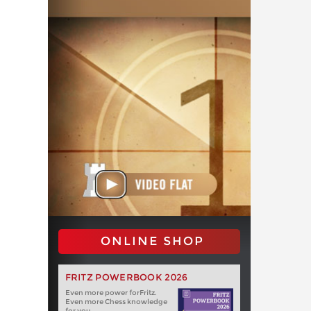
ONLINE SHOP
FRITZ POWERBOOK 2026
Even more power forFritz.
Even more Chess knowledge
for you.