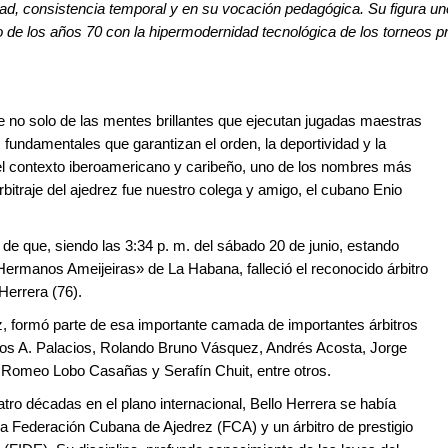
idad, consistencia temporal y en su vocación pedagógica. Su figura un
 de los años 70 con la hipermodernidad tecnológica de los torneos p
e no solo de las mentes brillantes que ejecutan jugadas maestras
s fundamentales que garantizan el orden, la deportividad y la
 el contexto iberoamericano y caribeño, uno de los nombres más
bitraje del ajedrez fue nuestro colega y amigo, el cubano Enio
a de que, siendo las 3:34 p. m. del sábado 20 de junio, estando
«Hermanos Ameijeiras» de La Habana, falleció el reconocido árbitro
Herrera (76).
z, formó parte de esa importante camada de importantes árbitros
los A. Palacios, Rolando Bruno Vásquez, Andrés Acosta, Jorge
 Romeo Lobo Casañas y Serafín Chuit, entre otros.
ro décadas en el plano internacional, Bello Herrera se había
a Federación Cubana de Ajedrez (FCA) y un árbitro de prestigio