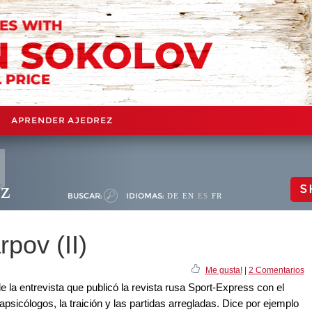
APRENDER AJEDREZ
ez
S
BUSCAR:
IDIOMAS:
DE
EN
ES
FR
rpov (II)
Me gusta!
|
2 Comentarios
 la entrevista que publicó la revista rusa Sport-Express con el
apsicólogos, la traición y las partidas arregladas. Dice por ejemplo