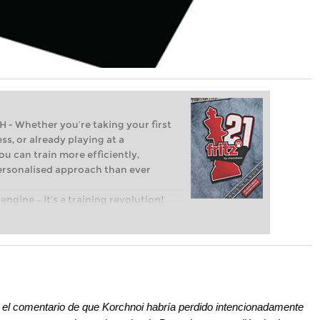
Whether you’re taking your first
ss, or already playing at a
ou can train more efficiently,
personalised approach than ever
engine – it’s a training revolution!
t steps into the world of club chess,
ent level: with FRITZ, you can train
 and with a more personalised
r el comentario de que Korchnoi habría perdido intencionadamente