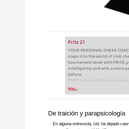
Fritz 21
YOUR PERSONAL CHESS COACH - 
steps into the world of club che
tournament level: with FRITZ, y
intelligently and with a more 
before.
FRITZ is more than just a chess 
Whether you’re taking your firs
Más...
or already playing at a tournam
more efficiently, intelligently
approach than ever before.
De traición y parapsicología
En alguna entrevista, Ud. ha dejado cae