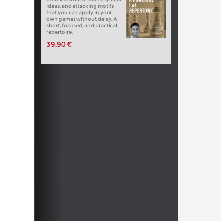
ideas, and attacking motifs
that you can apply in your
own games without delay. A
short, focused, and practical
repertoire.
39,90 €