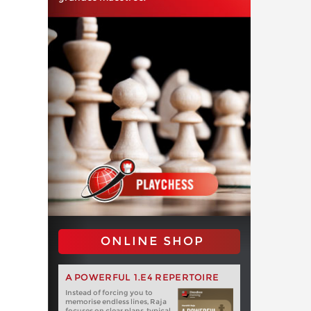
ONLINE SHOP
A POWERFUL 1.E4 REPERTOIRE
Instead of forcing you to
memorise endless lines, Raja
focuses on clear plans, typical