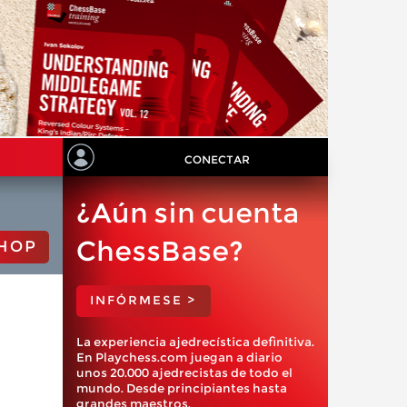
CONECTAR
¿Aún sin cuenta
ChessBase?
HOP
INFÓRMESE >
La experiencia ajedrecística definitiva.
En Playchess.com juegan a diario
unos 20.000 ajedrecistas de todo el
mundo. Desde principiantes hasta
grandes maestros.