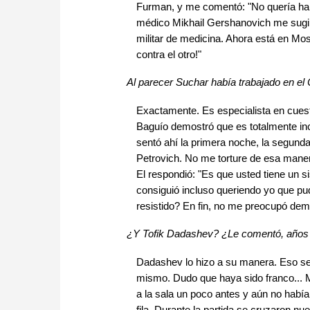
Furman, y me comentó: "No quería habl
médico Mikhail Gershanovich me sugir
militar de medicina. Ahora está en Mo
contra el otro!"
Al parecer Suchar había trabajado en el 
Exactamente. Es especialista en cuest
Baguío demostró que es totalmente inc
sentó ahí la primera noche, la segunda..
Petrovich. No me torture de esa maner
El respondió: "Es que usted tiene un s
consiguió incluso queriendo yo que p
resistido? En fin, no me preocupó dem
¿Y Tofik Dadashev? ¿Le comentó, años 
Dadashev lo hizo a su manera. Eso se 
mismo. Dudo que haya sido franco... Me
a la sala un poco antes y aún no habí
fila. Durante la partida se cruzaron