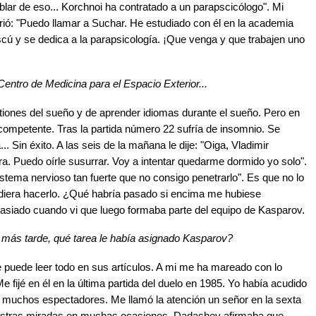
ar de eso... Korchnoi ha contratado a un parapscicólogo". Mi
ió: "Puedo llamar a Suchar. He estudiado con él en la academia
scú y se dedica a la parapsicología. ¡Que venga y que trabajen uno
Centro de Medicina para el Espacio Exterior...
iones del sueño y de aprender idiomas durante el sueño. Pero en
ompetente. Tras la partida número 22 sufría de insomnio. Se
. Sin éxito. A las seis de la mañana le dije: "Oiga, Vladimir
a. Puedo oírle susurrar. Voy a intentar quedarme dormido yo solo".
istema nervioso tan fuerte que no consigo penetrarlo". Es que no lo
udiera hacerlo. ¿Qué habría pasado si encima me hubiese
asiado cuando vi que luego formaba parte del equipo de Kasparov.
más tarde, qué tarea le había asignado Kasparov?
puede leer todo en sus artículos. A mi me ha mareado con lo
 fijé en él en la última partida del duelo en 1985. Yo había acudido
a muchos espectadores. Me llamó la atención un señor en la sexta
 nuestras miradas en muchas ocasiones. Dadashev afirmaba que