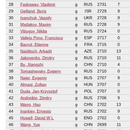
28
Fedoseev, Vladimir
g
RUS
2731
7
29
Gelfand, Boris
g
ISR
2729
9
30
Ivanchuk, Vassily
g
UKR
2728
9
31
Matlakov, Maxim
g
RUS
2728
9
32
Vitiugov, Nikita
g
RUS
2724
0
33
Vallejo Pons, Francisco
g
ESP
2717
0
34
Bacrot, Etienne
g
FRA
2715
0
35
Naiditsch, Arkadij
g
AZE
2710
13
36
Jakovenko, Dmitry
g
RUS
2710
11
37
Bu, Xiangzhi
g
CHN
2710
4
38
Tomashevsky, Evgeny
g
RUS
2710
0
39
Najer, Evgeniy
g
RUS
2707
9
40
Almasi, Zoltan
g
HUN
2707
0
41
Duda, Jan-Krzysztof
g
POL
2707
0
42
Andreikin, Dmitry
g
RUS
2706
9
43
Wang, Hao
g
CHN
2702
13
44
Inarkiev, Ernesto
g
RUS
2702
9
45
Howell, David W L
g
ENG
2702
0
46
Wang, Yue
g
CHN
2699
11