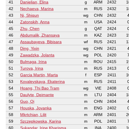
41
Danielian, Elina
g
ARM
2432
1
42
Nechaeva, Marina
m
RUS
2432
1
43
Ni, Shiqun
wg
CHN
2432
44
Zatonskih, Anna
m
USA
2424
45
Zhu, Chen
g
QAT
2424
46
Abdumalik, Zhansaya
m
KAZ
2423
1
47
Assaubayeva, Bibisara
wf
RUS
2421
1
48
Ding, Yixin
wg
CHN
2421
49
Zawadzka, Jolanta
wg
POL
2420
50
Bulmaga, Irina
m
ROU
2415
1
51
Turova, Irina
m
RUS
2413
52
Garcia Martin, Marta
f
ESP
2411
1
53
Kovalevskaya, Ekaterina
m
RUS
2411
54
Hoang, Thi Bao Tram
wg
VIE
2408
55
Daulyte, Deimante
m
LTU
2404
1
56
Guo, Qi
m
CHN
2404
57
Houska, Jovanka
m
ENG
2402
58
Mkrtchian, Lilit
m
ARM
2401
2
59
Szczepkowska, Karina
m
POL
2401
60
Sukandar, Irine Kharisma
m
INA
2400
1