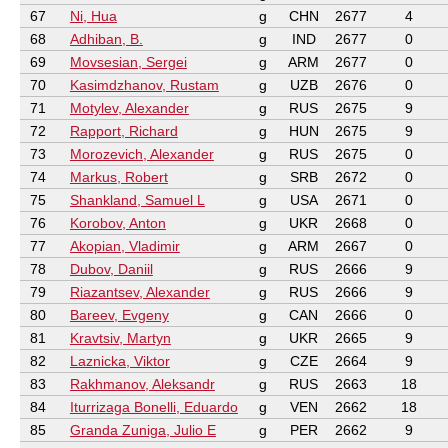
67
Ni, Hua
g
CHN
2677
4
68
Adhiban, B.
g
IND
2677
0
69
Movsesian, Sergei
g
ARM
2677
0
70
Kasimdzhanov, Rustam
g
UZB
2676
0
71
Motylev, Alexander
g
RUS
2675
9
72
Rapport, Richard
g
HUN
2675
9
73
Morozevich, Alexander
g
RUS
2675
0
74
Markus, Robert
g
SRB
2672
0
75
Shankland, Samuel L
g
USA
2671
0
76
Korobov, Anton
g
UKR
2668
0
77
Akopian, Vladimir
g
ARM
2667
0
78
Dubov, Daniil
g
RUS
2666
9
79
Riazantsev, Alexander
g
RUS
2666
9
80
Bareev, Evgeny
g
CAN
2666
0
81
Kravtsiv, Martyn
g
UKR
2665
9
82
Laznicka, Viktor
g
CZE
2664
9
83
Rakhmanov, Aleksandr
g
RUS
2663
18
84
Iturrizaga Bonelli, Eduardo
g
VEN
2662
18
85
Granda Zuniga, Julio E
g
PER
2662
9