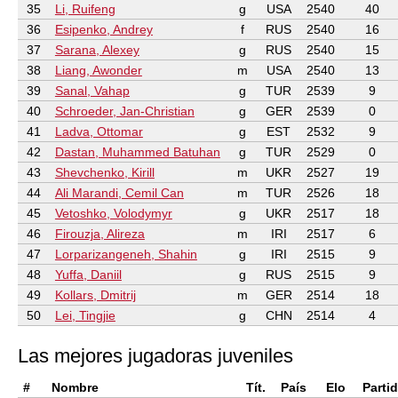
35
Li, Ruifeng
g
USA
2540
40
36
Esipenko, Andrey
f
RUS
2540
16
37
Sarana, Alexey
g
RUS
2540
15
38
Liang, Awonder
m
USA
2540
13
39
Sanal, Vahap
g
TUR
2539
9
40
Schroeder, Jan-Christian
g
GER
2539
0
41
Ladva, Ottomar
g
EST
2532
9
42
Dastan, Muhammed Batuhan
g
TUR
2529
0
43
Shevchenko, Kirill
m
UKR
2527
19
44
Ali Marandi, Cemil Can
m
TUR
2526
18
45
Vetoshko, Volodymyr
g
UKR
2517
18
46
Firouzja, Alireza
m
IRI
2517
6
47
Lorparizangeneh, Shahin
g
IRI
2515
9
48
Yuffa, Daniil
g
RUS
2515
9
49
Kollars, Dmitrij
m
GER
2514
18
50
Lei, Tingjie
g
CHN
2514
4
Las mejores jugadoras juveniles
#
Nombre
Tít.
País
Elo
Parti