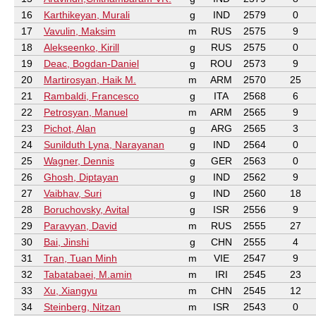
16
Karthikeyan, Murali
g
IND
2579
0
17
Vavulin, Maksim
m
RUS
2575
9
18
Alekseenko, Kirill
g
RUS
2575
0
19
Deac, Bogdan-Daniel
g
ROU
2573
9
20
Martirosyan, Haik M.
m
ARM
2570
25
21
Rambaldi, Francesco
g
ITA
2568
6
22
Petrosyan, Manuel
m
ARM
2565
9
23
Pichot, Alan
g
ARG
2565
3
24
Sunilduth Lyna, Narayanan
g
IND
2564
0
25
Wagner, Dennis
g
GER
2563
0
26
Ghosh, Diptayan
g
IND
2562
9
27
Vaibhav, Suri
g
IND
2560
18
28
Boruchovsky, Avital
g
ISR
2556
9
29
Paravyan, David
m
RUS
2555
27
30
Bai, Jinshi
g
CHN
2555
4
31
Tran, Tuan Minh
m
VIE
2547
9
32
Tabatabaei, M.amin
m
IRI
2545
23
33
Xu, Xiangyu
m
CHN
2545
12
34
Steinberg, Nitzan
m
ISR
2543
0