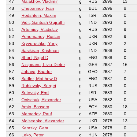
47
Malakhov, Vladimir
g
RUS
2696
13
48
Cheparinov, Ivan
g
BUL
2696
9
49
Rodshtein, Maxim
g
ISR
2695
0
50
Vidit, Santosh Gujrathi
g
IND
2693
0
51
Artemiev, Vladislav
g
RUS
2692
9
52
Ponomariov, Ruslan
g
UKR
2692
9
53
Kryvoruchko, Yuriy
g
UKR
2692
2
54
Sasikiran, Krishnan
g
IND
2688
0
55
Short, Nigel D
g
ENG
2688
0
56
Nisipeanu, Liviu-Dieter
g
GER
2687
16
57
Jobava, Baadur
g
GEO
2687
7
58
Sadler, Matthew D
g
ENG
2687
0
59
Rublevsky, Sergei
g
RUS
2683
0
60
Sutovsky, Emil
g
ISR
2683
0
61
Onischuk, Alexander
g
USA
2682
0
62
Amin, Bassem
g
EGY
2680
18
63
Mamedov, Rauf
g
AZE
2680
0
64
Moiseenko, Alexander
g
UKR
2678
13
65
Kamsky, Gata
g
USA
2678
0
66
Leko, Peter
g
HUN
2678
0