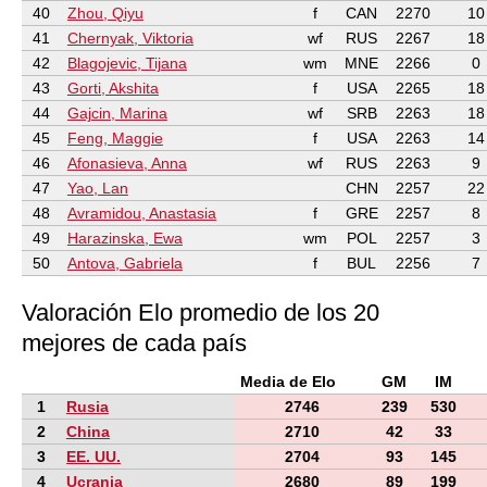
40
Zhou, Qiyu
f
CAN
2270
10
41
Chernyak, Viktoria
wf
RUS
2267
18
42
Blagojevic, Tijana
wm
MNE
2266
0
43
Gorti, Akshita
f
USA
2265
18
44
Gajcin, Marina
wf
SRB
2263
18
45
Feng, Maggie
f
USA
2263
14
46
Afonasieva, Anna
wf
RUS
2263
9
47
Yao, Lan
CHN
2257
22
48
Avramidou, Anastasia
f
GRE
2257
8
49
Harazinska, Ewa
wm
POL
2257
3
50
Antova, Gabriela
f
BUL
2256
7
Valoración Elo promedio de los 20
mejores de cada país
Media de Elo
GM
IM
1
Rusia
2746
239
530
2
China
2710
42
33
3
EE. UU.
2704
93
145
4
Ucrania
2680
89
199