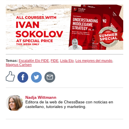
Temas:
Escalafón Elo FIDE
,
FIDE
,
Lista Elo
,
Los mejores del mundo
,
Magnus Carlsen
Nadja Wittmann
Editora de la web de ChessBase con noticias en
castellano, tutoriales y marketing.