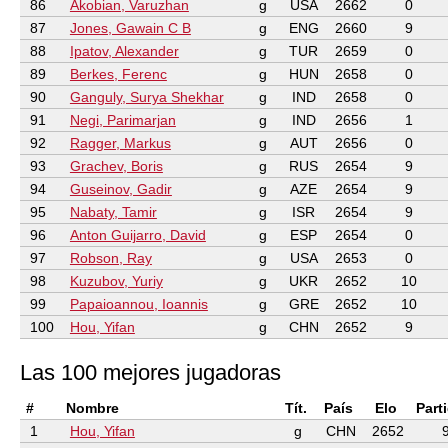
86
Akobian, Varuzhan
g
USA
2662
0
87
Jones, Gawain C B
g
ENG
2660
9
88
Ipatov, Alexander
g
TUR
2659
0
89
Berkes, Ferenc
g
HUN
2658
0
90
Ganguly, Surya Shekhar
g
IND
2658
0
91
Negi, Parimarjan
g
IND
2656
1
92
Ragger, Markus
g
AUT
2656
0
93
Grachev, Boris
g
RUS
2654
9
94
Guseinov, Gadir
g
AZE
2654
9
95
Nabaty, Tamir
g
ISR
2654
9
96
Anton Guijarro, David
g
ESP
2654
0
97
Robson, Ray
g
USA
2653
0
98
Kuzubov, Yuriy
g
UKR
2652
10
99
Papaioannou, Ioannis
g
GRE
2652
10
100
Hou, Yifan
g
CHN
2652
9
Las 100 mejores jugadoras
#
Nombre
Tít.
País
Elo
Part
1
Hou, Yifan
g
CHN
2652