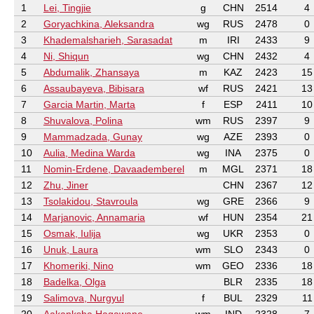
1
Lei, Tingjie
g
CHN
2514
4
2
Goryachkina, Aleksandra
wg
RUS
2478
0
3
Khademalsharieh, Sarasadat
m
IRI
2433
9
4
Ni, Shiqun
wg
CHN
2432
4
5
Abdumalik, Zhansaya
m
KAZ
2423
15
6
Assaubayeva, Bibisara
wf
RUS
2421
13
7
Garcia Martin, Marta
f
ESP
2411
10
8
Shuvalova, Polina
wm
RUS
2397
9
9
Mammadzada, Gunay
wg
AZE
2393
0
10
Aulia, Medina Warda
wg
INA
2375
0
11
Nomin-Erdene, Davaademberel
m
MGL
2371
18
12
Zhu, Jiner
CHN
2367
12
13
Tsolakidou, Stavroula
wg
GRE
2366
9
14
Marjanovic, Annamaria
wf
HUN
2354
21
15
Osmak, Iulija
wg
UKR
2353
0
16
Unuk, Laura
wm
SLO
2343
0
17
Khomeriki, Nino
wm
GEO
2336
18
18
Badelka, Olga
BLR
2335
18
19
Salimova, Nurgyul
f
BUL
2329
11