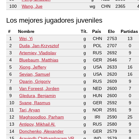
100
Wang, Jue
wg
CHN
2365
Los mejores jugadores juveniles
#
Nombre
Tít.
País
Elo
Partidas
1
Wei, Yi
g
CHN
2753
13
2
Duda, Jan-Krzysztof
g
POL
2707
0
3
Artemiev, Vladislav
g
RUS
2692
9
4
Bluebaum, Matthias
g
GER
2646
7
5
Xiong, Jeffery
g
USA
2633
16
6
Sevian, Samuel
g
USA
2620
16
7
Oparin, Grigoriy
g
RUS
2609
9
8
Van Foreest, Jorden
g
NED
2600
7
9
Gledura, Benjamin
g
HUN
2600
0
10
Svane, Rasmus
g
GER
2592
9
11
Tari, Aryan
g
NOR
2591
9
12
Maghsoodloo, Parham
g
IRI
2590
25
13
Antipov, Mikhail Al.
g
RUS
2580
9
14
Donchenko, Alexander
g
GER
2579
9
15
Aravindh,Chithambaram VR.
g
IND
2579
8