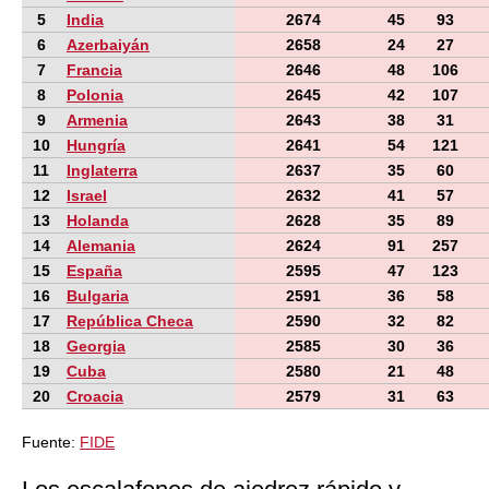
5
India
2674
45
93
6
Azerbaiyán
2658
24
27
7
Francia
2646
48
106
8
Polonia
2645
42
107
9
Armenia
2643
38
31
10
Hungría
2641
54
121
11
Inglaterra
2637
35
60
12
Israel
2632
41
57
13
Holanda
2628
35
89
14
Alemania
2624
91
257
15
España
2595
47
123
16
Bulgaria
2591
36
58
17
República Checa
2590
32
82
18
Georgia
2585
30
36
19
Cuba
2580
21
48
20
Croacia
2579
31
63
Fuente:
FIDE