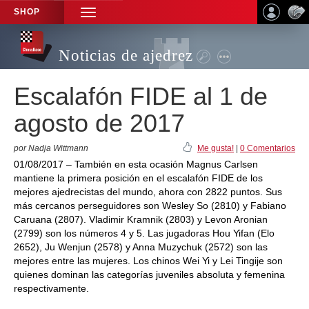
SHOP
TOGGLE
NAVIGATION
Noticias de ajedrez
Escalafón FIDE al 1 de
agosto de 2017
por Nadja Wittmann
Me gusta!
|
0 Comentarios
01/08/2017 – También en esta ocasión Magnus Carlsen
mantiene la primera posición en el escalafón FIDE de los
mejores ajedrecistas del mundo, ahora con 2822 puntos. Sus
más cercanos perseguidores son Wesley So (2810) y Fabiano
Caruana (2807). Vladimir Kramnik (2803) y Levon Aronian
(2799) son los números 4 y 5. Las jugadoras Hou Yifan (Elo
2652), Ju Wenjun (2578) y Anna Muzychuk (2572) son las
mejores entre las mujeres. Los chinos Wei Yi y Lei Tingije son
quienes dominan las categorías juveniles absoluta y femenina
respectivamente.