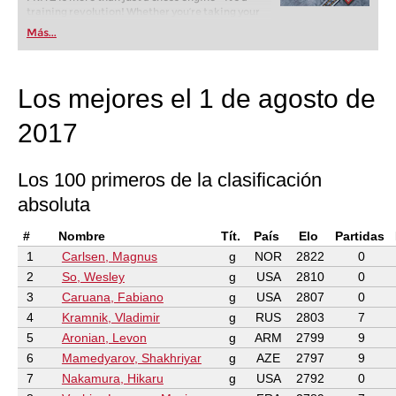
training revolution! Whether you’re taking your
first steps into the world of club chess, or already
Más...
playing at a tournament level: with FRITZ, you can
train more efficiently, intelligently and with a
more personalised approach than ever before.
Los mejores el 1 de agosto de
2017
Los 100 primeros de la clasificación
absoluta
#
Nombre
Tít.
País
Elo
Partidas
1
Carlsen, Magnus
g
NOR
2822
0
2
So, Wesley
g
USA
2810
0
3
Caruana, Fabiano
g
USA
2807
0
4
Kramnik, Vladimir
g
RUS
2803
7
5
Aronian, Levon
g
ARM
2799
9
6
Mamedyarov, Shakhriyar
g
AZE
2797
9
7
Nakamura, Hikaru
g
USA
2792
0