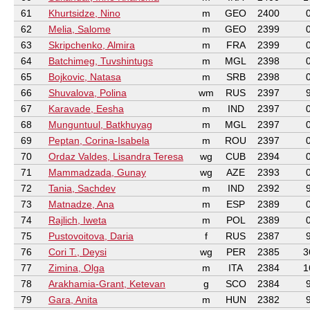
61
Khurtsidze, Nino
m
GEO
2400
62
Melia, Salome
m
GEO
2399
63
Skripchenko, Almira
m
FRA
2399
64
Batchimeg, Tuvshintugs
m
MGL
2398
65
Bojkovic, Natasa
m
SRB
2398
66
Shuvalova, Polina
wm
RUS
2397
67
Karavade, Eesha
m
IND
2397
68
Munguntuul, Batkhuyag
m
MGL
2397
69
Peptan, Corina-Isabela
m
ROU
2397
70
Ordaz Valdes, Lisandra Teresa
wg
CUB
2394
71
Mammadzada, Gunay
wg
AZE
2393
72
Tania, Sachdev
m
IND
2392
73
Matnadze, Ana
m
ESP
2389
74
Rajlich, Iweta
m
POL
2389
75
Pustovoitova, Daria
f
RUS
2387
76
Cori T., Deysi
wg
PER
2385
3
77
Zimina, Olga
m
ITA
2384
1
78
Arakhamia-Grant, Ketevan
g
SCO
2384
79
Gara, Anita
m
HUN
2382