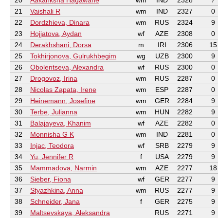
20
Aakanksha Hagawane
wm
IND
2328
7
21
Vaishali R
wm
IND
2327
0
22
Dordzhieva, Dinara
wm
RUS
2324
9
23
Hojjatova, Aydan
wf
AZE
2308
0
24
Derakhshani, Dorsa
m
IRI
2306
15
25
Tokhirjonova, Gulrukhbegim
wg
UZB
2300
9
26
Obolentseva, Alexandra
wf
RUS
2300
0
27
Drogovoz, Irina
wm
RUS
2287
0
28
Nicolas Zapata, Irene
wm
ESP
2287
0
29
Heinemann, Josefine
wm
GER
2284
9
30
Terbe, Julianna
wm
HUN
2282
9
31
Balajayeva, Khanim
wf
AZE
2282
0
32
Monnisha G K
wm
IND
2281
0
33
Injac, Teodora
wf
SRB
2279
9
34
Yu, Jennifer R
f
USA
2279
9
35
Mammadova, Narmin
wm
AZE
2277
18
36
Sieber, Fiona
wf
GER
2277
9
37
Styazhkina, Anna
wm
RUS
2277
9
38
Schneider, Jana
f
GER
2275
9
39
Maltsevskaya, Aleksandra
RUS
2271
9