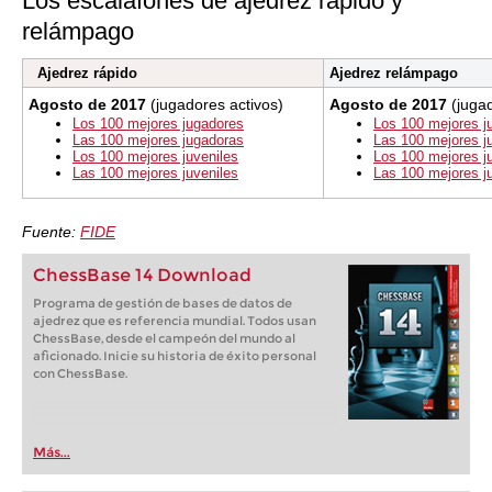
Los escalafones de ajedrez rápido y
relámpago
Ajedrez rápido
Ajedrez relámpago
Agosto de 2017
(jugadores activos)
Agosto de 2017
(juga
Los 100 mejores jugadores
Los 100 mejores j
Las 100 mejores jugadoras
Las 100 mejores j
Los 100 mejores juveniles
Los 100 mejores j
Las 100 mejores juveniles
Las 100 mejores j
Fuente:
FIDE
ChessBase 14 Download
Programa de gestión de bases de datos de
ajedrez que es referencia mundial. Todos usan
ChessBase, desde el campeón del mundo al
aficionado. Inicie su historia de éxito personal
con ChessBase.
Más...