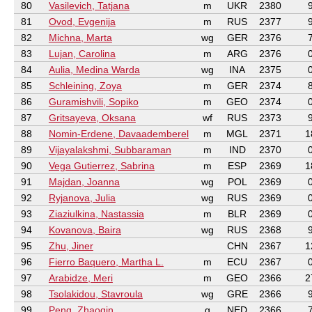
80
Vasilevich, Tatjana
m
UKR
2380
81
Ovod, Evgenija
m
RUS
2377
82
Michna, Marta
wg
GER
2376
83
Lujan, Carolina
m
ARG
2376
84
Aulia, Medina Warda
wg
INA
2375
85
Schleining, Zoya
m
GER
2374
86
Guramishvili, Sopiko
m
GEO
2374
87
Gritsayeva, Oksana
wf
RUS
2373
88
Nomin-Erdene, Davaademberel
m
MGL
2371
1
89
Vijayalakshmi, Subbaraman
m
IND
2370
90
Vega Gutierrez, Sabrina
m
ESP
2369
1
91
Majdan, Joanna
wg
POL
2369
92
Ryjanova, Julia
wg
RUS
2369
93
Ziaziulkina, Nastassia
m
BLR
2369
94
Kovanova, Baira
wg
RUS
2368
95
Zhu, Jiner
CHN
2367
1
96
Fierro Baquero, Martha L.
m
ECU
2367
97
Arabidze, Meri
m
GEO
2366
2
98
Tsolakidou, Stavroula
wg
GRE
2366
99
Peng, Zhaoqin
g
NED
2366