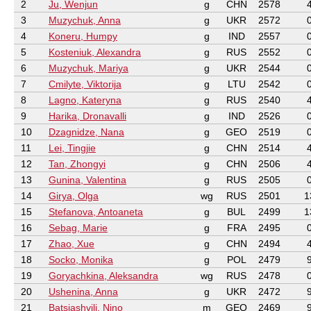
2
Ju, Wenjun
g
CHN
2578
3
Muzychuk, Anna
g
UKR
2572
4
Koneru, Humpy
g
IND
2557
5
Kosteniuk, Alexandra
g
RUS
2552
6
Muzychuk, Mariya
g
UKR
2544
7
Cmilyte, Viktorija
g
LTU
2542
8
Lagno, Kateryna
g
RUS
2540
9
Harika, Dronavalli
g
IND
2526
10
Dzagnidze, Nana
g
GEO
2519
11
Lei, Tingjie
g
CHN
2514
12
Tan, Zhongyi
g
CHN
2506
13
Gunina, Valentina
g
RUS
2505
14
Girya, Olga
wg
RUS
2501
1
15
Stefanova, Antoaneta
g
BUL
2499
1
16
Sebag, Marie
g
FRA
2495
17
Zhao, Xue
g
CHN
2494
18
Socko, Monika
g
POL
2479
19
Goryachkina, Aleksandra
wg
RUS
2478
20
Ushenina, Anna
g
UKR
2472
21
Batsiashvili, Nino
m
GEO
2469