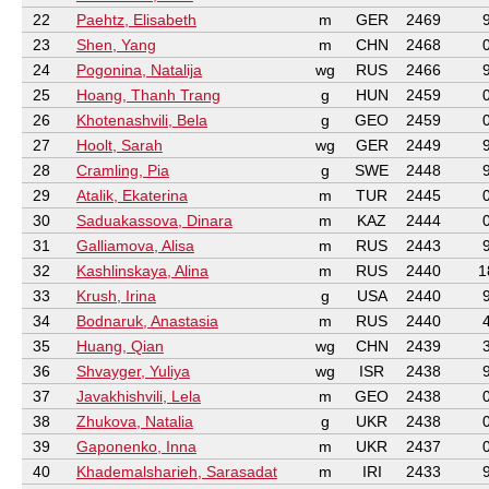
22
Paehtz, Elisabeth
m
GER
2469
23
Shen, Yang
m
CHN
2468
24
Pogonina, Natalija
wg
RUS
2466
25
Hoang, Thanh Trang
g
HUN
2459
26
Khotenashvili, Bela
g
GEO
2459
27
Hoolt, Sarah
wg
GER
2449
28
Cramling, Pia
g
SWE
2448
29
Atalik, Ekaterina
m
TUR
2445
30
Saduakassova, Dinara
m
KAZ
2444
31
Galliamova, Alisa
m
RUS
2443
32
Kashlinskaya, Alina
m
RUS
2440
1
33
Krush, Irina
g
USA
2440
34
Bodnaruk, Anastasia
m
RUS
2440
35
Huang, Qian
wg
CHN
2439
36
Shvayger, Yuliya
wg
ISR
2438
37
Javakhishvili, Lela
m
GEO
2438
38
Zhukova, Natalia
g
UKR
2438
39
Gaponenko, Inna
m
UKR
2437
40
Khademalsharieh, Sarasadat
m
IRI
2433