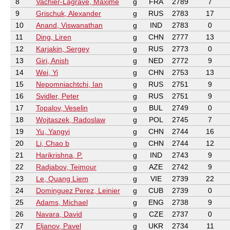
8
Vachier-Lagrave, Maxime
g
FRA
2789
7
9
Grischuk, Alexander
g
RUS
2783
17
10
Anand, Viswanathan
g
IND
2783
0
11
Ding, Liren
g
CHN
2777
13
12
Karjakin, Sergey
g
RUS
2773
0
13
Giri, Anish
g
NED
2772
9
14
Wei, Yi
g
CHN
2753
13
15
Nepomniachtchi, Ian
g
RUS
2751
9
16
Svidler, Peter
g
RUS
2751
9
17
Topalov, Veselin
g
BUL
2749
0
18
Wojtaszek, Radoslaw
g
POL
2745
7
19
Yu, Yangyi
g
CHN
2744
16
20
Li, Chao b
g
CHN
2744
12
21
Harikrishna, P.
g
IND
2743
9
22
Radjabov, Teimour
g
AZE
2742
9
23
Le, Quang Liem
g
VIE
2739
22
24
Dominguez Perez, Leinier
g
CUB
2739
0
25
Adams, Michael
g
ENG
2738
9
26
Navara, David
g
CZE
2737
0
27
Eljanov, Pavel
g
UKR
2734
11