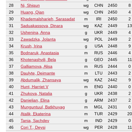
28
Ni, Shiqun
wg
CHN
2450
8
29
Huang, Qian
wg
CHN
2450
4
30
Khademalsharieh, Sarasadat
m
IRI
2450
2
31
Saduakassova, Dinara
wg
KAZ
2449
13
32
Ushenina, Anna
g
UKR
2449
4
33
Zawadzka, Jolanta
wg
POL
2449
2
34
Krush, Irina
g
USA
2448
9
35
Bodnaruk, Anastasia
m
RUS
2446
4
36
Khotenashvili, Bela
g
GEO
2445
11
37
Galliamova, Alisa
m
RUS
2444
0
38
Daulyte, Deimante
m
LTU
2443
2
39
Abdumalik, Zhansaya
wg
KAZ
2442
9
40
Hunt, Harriet V
m
ENG
2440
0
41
Zhukova, Natalia
g
UKR
2438
2
42
Danielian, Elina
g
ARM
2437
2
43
Munguntuul, Batkhuyag
m
MGL
2431
0
44
Atalik, Ekaterina
m
TUR
2429
20
45
Tania, Sachdev
m
IND
2429
0
46
Cori T., Deysi
wg
PER
2428
11