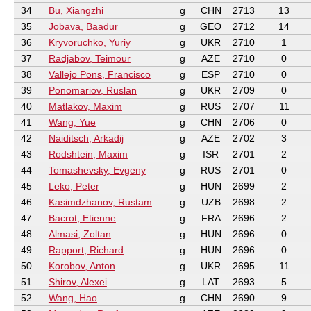
34
Bu, Xiangzhi
g
CHN
2713
13
35
Jobava, Baadur
g
GEO
2712
14
36
Kryvoruchko, Yuriy
g
UKR
2710
1
37
Radjabov, Teimour
g
AZE
2710
0
38
Vallejo Pons, Francisco
g
ESP
2710
0
39
Ponomariov, Ruslan
g
UKR
2709
0
40
Matlakov, Maxim
g
RUS
2707
11
41
Wang, Yue
g
CHN
2706
0
42
Naiditsch, Arkadij
g
AZE
2702
3
43
Rodshtein, Maxim
g
ISR
2701
2
44
Tomashevsky, Evgeny
g
RUS
2701
0
45
Leko, Peter
g
HUN
2699
2
46
Kasimdzhanov, Rustam
g
UZB
2698
2
47
Bacrot, Etienne
g
FRA
2696
2
48
Almasi, Zoltan
g
HUN
2696
0
49
Rapport, Richard
g
HUN
2696
0
50
Korobov, Anton
g
UKR
2695
11
51
Shirov, Alexei
g
LAT
2693
5
52
Wang, Hao
g
CHN
2690
9