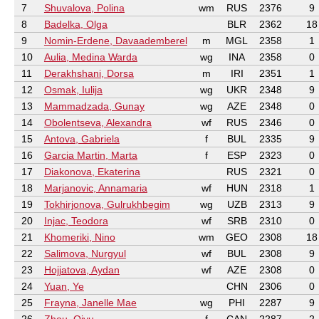
7
Shuvalova, Polina
wm
RUS
2376
9
8
Badelka, Olga
BLR
2362
18
9
Nomin-Erdene, Davaademberel
m
MGL
2358
1
10
Aulia, Medina Warda
wg
INA
2358
0
11
Derakhshani, Dorsa
m
IRI
2351
1
12
Osmak, Iulija
wg
UKR
2348
9
13
Mammadzada, Gunay
wg
AZE
2348
0
14
Obolentseva, Alexandra
wf
RUS
2346
0
15
Antova, Gabriela
f
BUL
2335
9
16
Garcia Martin, Marta
f
ESP
2323
0
17
Diakonova, Ekaterina
RUS
2321
0
18
Marjanovic, Annamaria
wf
HUN
2318
1
19
Tokhirjonova, Gulrukhbegim
wg
UZB
2313
9
20
Injac, Teodora
wf
SRB
2310
0
21
Khomeriki, Nino
wm
GEO
2308
18
22
Salimova, Nurgyul
wf
BUL
2308
9
23
Hojjatova, Aydan
wf
AZE
2308
0
24
Yuan, Ye
CHN
2306
0
25
Frayna, Janelle Mae
wg
PHI
2287
9