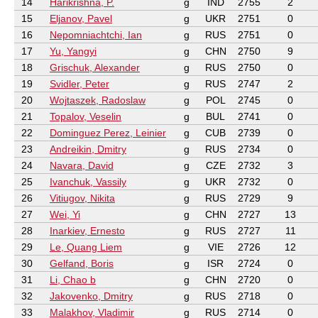
14
Harikrishna, P.
g
IND
2755
2
15
Eljanov, Pavel
g
UKR
2751
0
16
Nepomniachtchi, Ian
g
RUS
2751
0
17
Yu, Yangyi
g
CHN
2750
9
18
Grischuk, Alexander
g
RUS
2750
0
19
Svidler, Peter
g
RUS
2747
2
20
Wojtaszek, Radoslaw
g
POL
2745
0
21
Topalov, Veselin
g
BUL
2741
0
22
Dominguez Perez, Leinier
g
CUB
2739
0
23
Andreikin, Dmitry
g
RUS
2734
0
24
Navara, David
g
CZE
2732
3
25
Ivanchuk, Vassily
g
UKR
2732
0
26
Vitiugov, Nikita
g
RUS
2729
9
27
Wei, Yi
g
CHN
2727
13
28
Inarkiev, Ernesto
g
RUS
2727
11
29
Le, Quang Liem
g
VIE
2726
12
30
Gelfand, Boris
g
ISR
2724
0
31
Li, Chao b
g
CHN
2720
0
32
Jakovenko, Dmitry
g
RUS
2718
0
33
Malakhov, Vladimir
g
RUS
2714
0