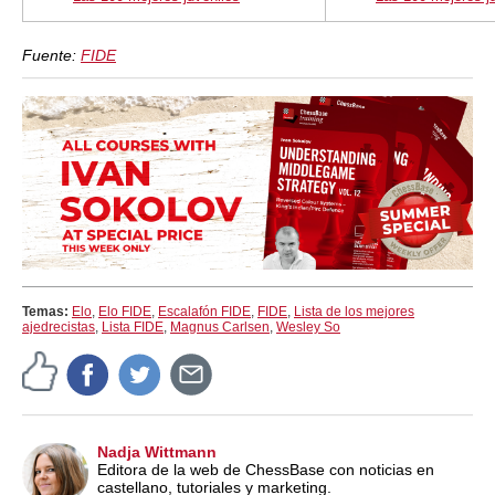
Fuente:
FIDE
Temas:
Elo
,
Elo FIDE
,
Escalafón FIDE
,
FIDE
,
Lista de los mejores
ajedrecistas
,
Lista FIDE
,
Magnus Carlsen
,
Wesley So
Nadja Wittmann
Editora de la web de ChessBase con noticias en
castellano, tutoriales y marketing.