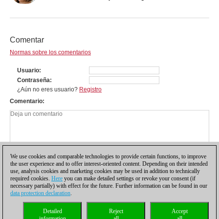
Comentar
Normas sobre los comentarios
Usuario
Contraseña
¿Aún no eres usuario?
Registro
Comentario
We use cookies and comparable technologies to provide certain functions, to improve
the user experience and to offer interest-oriented content. Depending on their intended
use, analysis cookies and marketing cookies may be used in addition to technically
required cookies.
Here
you can make detailed settings or revoke your consent (if
necessary partially) with effect for the future. Further information can be found in our
data protection declaration
.
Política de privacidad
|
Pie de imprenta
|
Para contactar
|
Cookies Management
|
Detailed
Reject
Accept
Licencias
|
Compliance Hotline
|
Inicio
information
all
all