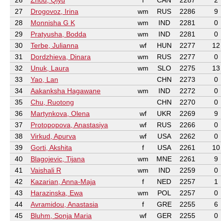
26
Zhou, Qiyu
f
CAN
2287
2
27
Drogovoz, Irina
wm
RUS
2286
9
28
Monnisha G K
wm
IND
2281
0
29
Pratyusha, Bodda
wm
IND
2281
0
30
Terbe, Julianna
wf
HUN
2277
12
31
Dordzhieva, Dinara
wm
RUS
2277
0
32
Unuk, Laura
wm
SLO
2275
13
33
Yao, Lan
CHN
2273
0
34
Aakanksha Hagawane
wm
IND
2272
0
35
Chu, Ruotong
CHN
2270
0
36
Martynkova, Olena
wf
UKR
2269
9
37
Protopopova, Anastasiya
wf
RUS
2266
0
38
Virkud, Apurva
wf
USA
2262
0
39
Gorti, Akshita
f
USA
2261
10
40
Blagojevic, Tijana
wm
MNE
2261
9
41
Vaishali R
wm
IND
2259
0
42
Kazarian, Anna-Maja
f
NED
2257
1
43
Harazinska, Ewa
wm
POL
2257
0
44
Avramidou, Anastasia
f
GRE
2255
6
45
Bluhm, Sonja Maria
wf
GER
2255
0