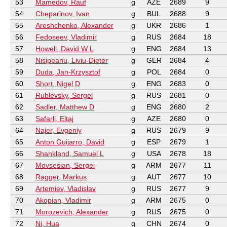
53
Mamedov, Rauf
g
AZE
2689
9
54
Cheparinov, Ivan
g
BUL
2688
9
55
Areshchenko, Alexander
g
UKR
2686
1
56
Fedoseev, Vladimir
g
RUS
2684
18
57
Howell, David W L
g
ENG
2684
13
58
Nisipeanu, Liviu-Dieter
g
GER
2684
4
59
Duda, Jan-Krzysztof
g
POL
2684
0
60
Short, Nigel D
g
ENG
2683
0
61
Rublevsky, Sergei
g
RUS
2681
0
62
Sadler, Matthew D
g
ENG
2680
2
63
Safarli, Eltaj
g
AZE
2680
0
64
Najer, Evgeniy
g
RUS
2679
9
65
Anton Guijarro, David
g
ESP
2679
1
66
Shankland, Samuel L
g
USA
2678
18
67
Movsesian, Sergei
g
ARM
2677
11
68
Ragger, Markus
g
AUT
2677
10
69
Artemiev, Vladislav
g
RUS
2677
9
70
Akopian, Vladimir
g
ARM
2675
0
71
Morozevich, Alexander
g
RUS
2675
0
72
Ni, Hua
g
CHN
2674
0