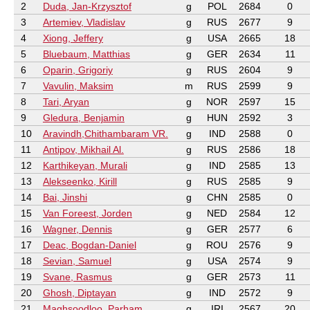
2
Duda, Jan-Krzysztof
g
POL
2684
0
3
Artemiev, Vladislav
g
RUS
2677
9
4
Xiong, Jeffery
g
USA
2665
18
5
Bluebaum, Matthias
g
GER
2634
11
6
Oparin, Grigoriy
g
RUS
2604
9
7
Vavulin, Maksim
m
RUS
2599
9
8
Tari, Aryan
g
NOR
2597
15
9
Gledura, Benjamin
g
HUN
2592
3
10
Aravindh,Chithambaram VR.
g
IND
2588
0
11
Antipov, Mikhail Al.
g
RUS
2586
18
12
Karthikeyan, Murali
g
IND
2585
13
13
Alekseenko, Kirill
g
RUS
2585
9
14
Bai, Jinshi
g
CHN
2585
0
15
Van Foreest, Jorden
g
NED
2584
12
16
Wagner, Dennis
g
GER
2577
6
17
Deac, Bogdan-Daniel
g
ROU
2576
9
18
Sevian, Samuel
g
USA
2574
9
19
Svane, Rasmus
g
GER
2573
11
20
Ghosh, Diptayan
g
IND
2572
9
21
Maghsoodloo, Parham
g
IRI
2567
20