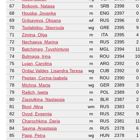
67
Bojkovic, Natasa
m
SRB
2398
0
68
Houska, Jovanka
m
ENG
2397
0
69
Gritsayeva, Oksana
wf
RUS
2396
0
70
Tsolakidou, Stavroula
wg
GRE
2395
9
71
Zimina, Olga
m
ITA
2395
4
72
Nechaeva, Marina
m
RUS
2395
2
73
Batchimeg, Tuvshintugs
m
MGL
2394
11
74
Bulmaga, Irina
m
ROU
2394
10
75
Lujan, Carolina
m
ARG
2392
0
76
Ordaz Valdes, Lisandra Teresa
wg
CUB
2392
0
77
Peptan, Corina-Isabela
m
ROU
2390
0
78
Michna, Marta
wg
GER
2389
3
79
Rajlich, Iweta
m
POL
2389
0
80
Ziaziulkina, Nastassia
m
BLR
2387
2
81
Bivol, Alina
wm
RUS
2383
0
82
Ovod, Evgenija
m
RUS
2382
9
83
Charochkina, Daria
m
RUS
2381
11
84
Savina, Anastasia
m
RUS
2378
6
85
Papp, Petra
wg
HUN
2378
1