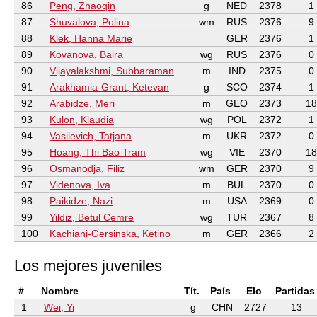
86
Peng, Zhaoqin
g
NED
2378
1
87
Shuvalova, Polina
wm
RUS
2376
9
88
Klek, Hanna Marie
GER
2376
1
89
Kovanova, Baira
wg
RUS
2376
0
90
Vijayalakshmi, Subbaraman
m
IND
2375
0
91
Arakhamia-Grant, Ketevan
g
SCO
2374
1
92
Arabidze, Meri
m
GEO
2373
18
93
Kulon, Klaudia
wg
POL
2372
1
94
Vasilevich, Tatjana
m
UKR
2372
0
95
Hoang, Thi Bao Tram
wg
VIE
2370
18
96
Osmanodja, Filiz
wm
GER
2370
9
97
Videnova, Iva
m
BUL
2370
0
98
Paikidze, Nazi
m
USA
2369
0
99
Yildiz, Betul Cemre
wg
TUR
2367
8
100
Kachiani-Gersinska, Ketino
m
GER
2366
2
Los mejores juveniles
#
Nombre
Tít.
País
Elo
Partidas
1
Wei, Yi
g
CHN
2727
13