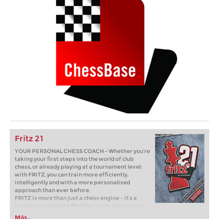
Fritz 21
YOUR PERSONAL CHESS COACH - Whether you’re
taking your first steps into the world of club
chess, or already playing at a tournament level:
with FRITZ, you can train more efficiently,
intelligently and with a more personalised
approach than ever before.
FRITZ is more than just a chess engine – it’s a
training revolution! Whether you’re taking your
first steps into the world of club chess, or already
Más...