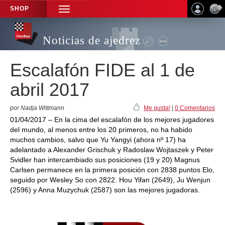
SHOP
TOGGLE
NAVIGATION
Noticias de ajedrez
Escalafón FIDE al 1 de
abril 2017
por Nadja Wittmann
Me gusta!
|
0 Comentarios
01/04/2017 – En la cima del escalafón de los mejores jugadores
del mundo, al menos entre los 20 primeros, no ha habido
muchos cambios, salvo que Yu Yangyi (ahora nº 17) ha
adelantado a Alexander Grischuk y Radoslaw Wojtaszek y Peter
Svidler han intercambiado sus posiciones (19 y 20) Magnus
Carlsen permanece en la primera posición con 2838 puntos Elo,
seguido por Wesley So con 2822. Hou Yifan (2649), Ju Wenjun
(2596) y Anna Muzychuk (2587) son las mejores jugadoras.