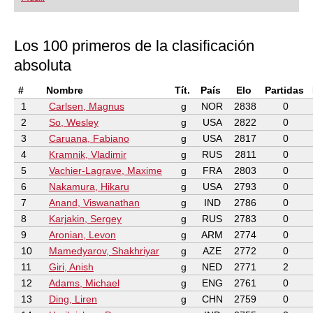
playing at a tournament level: with FRITZ, you can
train more efficiently, intelligently and with a
more personalised approach than ever before.
Los 100 primeros de la clasificación
absoluta
#
Nombre
Tít.
País
Elo
Partidas
1
Carlsen, Magnus
g
NOR
2838
0
2
So, Wesley
g
USA
2822
0
3
Caruana, Fabiano
g
USA
2817
0
4
Kramnik, Vladimir
g
RUS
2811
0
5
Vachier-Lagrave, Maxime
g
FRA
2803
0
6
Nakamura, Hikaru
g
USA
2793
0
7
Anand, Viswanathan
g
IND
2786
0
8
Karjakin, Sergey
g
RUS
2783
0
9
Aronian, Levon
g
ARM
2774
0
10
Mamedyarov, Shakhriyar
g
AZE
2772
0
11
Giri, Anish
g
NED
2771
2
12
Adams, Michael
g
ENG
2761
0
13
Ding, Liren
g
CHN
2759
0