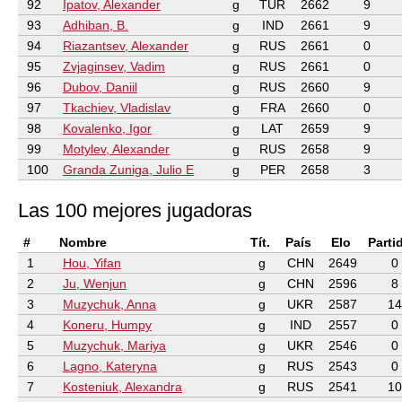
92
Ipatov, Alexander
g
TUR
2662
9
93
Adhiban, B.
g
IND
2661
9
94
Riazantsev, Alexander
g
RUS
2661
0
95
Zvjaginsev, Vadim
g
RUS
2661
0
96
Dubov, Daniil
g
RUS
2660
9
97
Tkachiev, Vladislav
g
FRA
2660
0
98
Kovalenko, Igor
g
LAT
2659
9
99
Motylev, Alexander
g
RUS
2658
9
100
Granda Zuniga, Julio E
g
PER
2658
3
Las 100 mejores jugadoras
#
Nombre
Tít.
País
Elo
Parti
1
Hou, Yifan
g
CHN
2649
0
2
Ju, Wenjun
g
CHN
2596
8
3
Muzychuk, Anna
g
UKR
2587
14
4
Koneru, Humpy
g
IND
2557
0
5
Muzychuk, Mariya
g
UKR
2546
0
6
Lagno, Kateryna
g
RUS
2543
0
7
Kosteniuk, Alexandra
g
RUS
2541
10