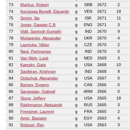
73
Markus, Robert
g
SRB
2672
2
74
Iturrizaga Bonelli, Eduardo
g
VEN
2671
18
75
Smirin, Ilia
g
ISR
2671
11
76
Jones, Gawain C B
g
ENG
2671
3
77
Vidit, Santosh Gujrathi
g
IND
2670
9
78
Moiseenko, Alexander
g
UKR
2670
4
79
Laznicka, Viktor
g
CZE
2670
2
80
Negi, Parimarjan
g
IND
2670
0
81
Van Wely, Loek
g
NED
2669
3
82
Kamsky, Gata
g
USA
2668
10
83
Sasikiran, Krishnan
g
IND
2668
9
84
Onischuk, Alexander
g
USA
2667
0
85
Bareev, Evgeny
g
CAN
2666
0
86
Sargissian, Gabriel
g
ARM
2666
0
87
Xiong, Jeffery
g
USA
2665
18
88
Rakhmanov, Aleksandr
g
RUS
2665
3
89
Fressinet, Laurent
g
FRA
2665
2
90
Amin, Bassem
g
EGY
2663
4
91
Robson, Ray
g
USA
2663
3