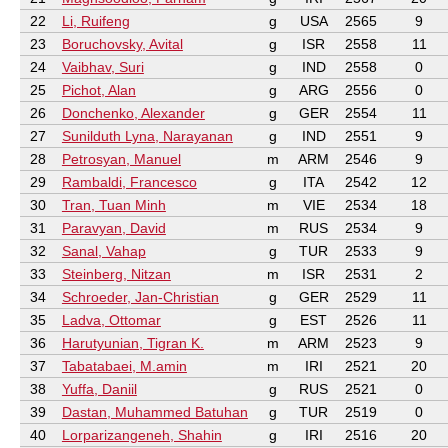
22
Li, Ruifeng
g
USA
2565
9
23
Boruchovsky, Avital
g
ISR
2558
11
24
Vaibhav, Suri
g
IND
2558
0
25
Pichot, Alan
g
ARG
2556
0
26
Donchenko, Alexander
g
GER
2554
11
27
Sunilduth Lyna, Narayanan
g
IND
2551
9
28
Petrosyan, Manuel
m
ARM
2546
9
29
Rambaldi, Francesco
g
ITA
2542
12
30
Tran, Tuan Minh
m
VIE
2534
18
31
Paravyan, David
m
RUS
2534
9
32
Sanal, Vahap
g
TUR
2533
9
33
Steinberg, Nitzan
m
ISR
2531
2
34
Schroeder, Jan-Christian
g
GER
2529
11
35
Ladva, Ottomar
g
EST
2526
11
36
Harutyunian, Tigran K.
m
ARM
2523
9
37
Tabatabaei, M.amin
m
IRI
2521
20
38
Yuffa, Daniil
g
RUS
2521
0
39
Dastan, Muhammed Batuhan
g
TUR
2519
0
40
Lorparizangeneh, Shahin
g
IRI
2516
20