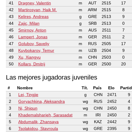
41
Dragnev, Valentin
m
AUT
2515
17
42
Martirosyan, Haik M.
m
ARM
2515
8
43
Kelires, Andreas
g
GRE
2513
9
44
Zajic, Milan
g
SRB
2513
0
45
Smirnov, Anton
m
AUS
2511
7
46
Lampert, Jonas
m
GER
2511
2
47
Golubov, Saveliy
m
RUS
2505
17
48
Kuybokarov, Temur
m
UZB
2504
9
49
Xu, Xiangyu
m
CHN
2503
0
50
Kollars, Dmitrij
m
GER
2500
20
Las mejores jugadoras juveniles
#
Nombre
Tít.
País
Elo
Parti
1
Lei, Tingjie
g
CHN
2471
9
2
Goryachkina, Aleksandra
wg
RUS
2452
4
3
Ni, Shiqun
wg
CHN
2450
8
4
Khademalsharieh, Sarasadat
m
IRI
2450
2
5
Abdumalik, Zhansaya
wg
KAZ
2442
9
6
Tsolakidou, Stavroula
wg
GRE
2395
9