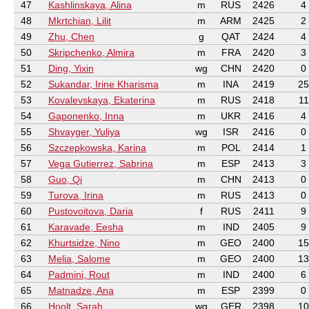
47
Kashlinskaya, Alina
m
RUS
2426
4
48
Mkrtchian, Lilit
m
ARM
2425
2
49
Zhu, Chen
g
QAT
2424
4
50
Skripchenko, Almira
m
FRA
2420
3
51
Ding, Yixin
wg
CHN
2420
0
52
Sukandar, Irine Kharisma
m
INA
2419
25
53
Kovalevskaya, Ekaterina
m
RUS
2418
11
54
Gaponenko, Inna
m
UKR
2416
4
55
Shvayger, Yuliya
wg
ISR
2416
0
56
Szczepkowska, Karina
m
POL
2414
1
57
Vega Gutierrez, Sabrina
m
ESP
2413
3
58
Guo, Qi
m
CHN
2413
0
59
Turova, Irina
m
RUS
2413
0
60
Pustovoitova, Daria
f
RUS
2411
9
61
Karavade, Eesha
m
IND
2405
9
62
Khurtsidze, Nino
m
GEO
2400
15
63
Melia, Salome
m
GEO
2400
13
64
Padmini, Rout
m
IND
2400
6
65
Matnadze, Ana
m
ESP
2399
0
66
Hoolt, Sarah
wg
GER
2398
10