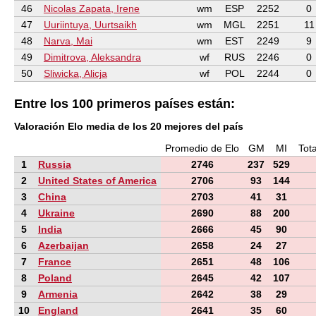
46
Nicolas Zapata, Irene
wm
ESP
2252
0
47
Uuriintuya, Uurtsaikh
wm
MGL
2251
11
48
Narva, Mai
wm
EST
2249
9
49
Dimitrova, Aleksandra
wf
RUS
2246
0
50
Sliwicka, Alicja
wf
POL
2244
0
Entre los 100 primeros países están:
Valoración Elo media de los 20 mejores del país
Promedio de Elo
GM
MI
Tota
1
Russia
2746
237
529
2
United States of America
2706
93
144
3
China
2703
41
31
4
Ukraine
2690
88
200
5
India
2666
45
90
6
Azerbaijan
2658
24
27
7
France
2651
48
106
8
Poland
2645
42
107
9
Armenia
2642
38
29
10
England
2641
35
60