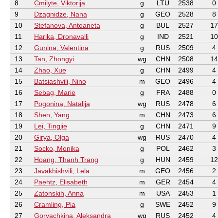
8
Cmilyte, Viktorija
g
LTU
2538
0
9
Dzagnidze, Nana
g
GEO
2528
8
10
Stefanova, Antoaneta
g
BUL
2527
17
11
Harika, Dronavalli
g
IND
2521
10
12
Gunina, Valentina
g
RUS
2509
4
13
Tan, Zhongyi
wg
CHN
2508
14
14
Zhao, Xue
g
CHN
2499
4
15
Batsiashvili, Nino
m
GEO
2496
4
16
Sebag, Marie
g
FRA
2488
0
17
Pogonina, Natalija
wg
RUS
2478
6
18
Shen, Yang
m
CHN
2473
6
19
Lei, Tingjie
g
CHN
2471
9
20
Girya, Olga
wg
RUS
2470
4
21
Socko, Monika
g
POL
2462
3
22
Hoang, Thanh Trang
g
HUN
2459
12
23
Javakhishvili, Lela
m
GEO
2456
2
24
Paehtz, Elisabeth
m
GER
2454
4
25
Zatonskih, Anna
m
USA
2453
1
26
Cramling, Pia
g
SWE
2452
9
27
Goryachkina, Aleksandra
wg
RUS
2452
4