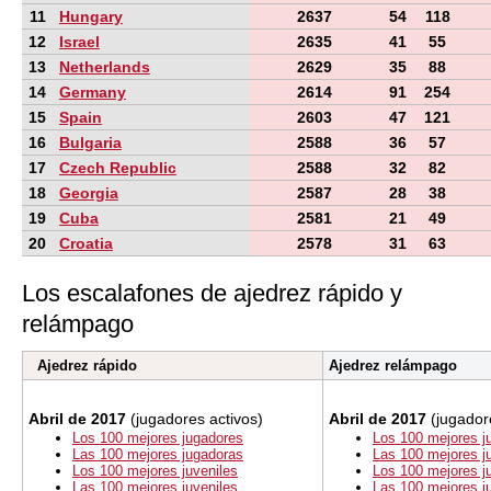
11
Hungary
2637
54
118
12
Israel
2635
41
55
13
Netherlands
2629
35
88
14
Germany
2614
91
254
15
Spain
2603
47
121
16
Bulgaria
2588
36
57
17
Czech Republic
2588
32
82
18
Georgia
2587
28
38
19
Cuba
2581
21
49
20
Croatia
2578
31
63
Los escalafones de ajedrez rápido y
relámpago
Ajedrez rápido
Ajedrez relámpago
Abril de 2017
(jugadores activos)
Abril de 2017
(jugador
Los 100 mejores jugadores
Los 100 mejores j
Las 100 mejores jugadoras
Las 100 mejores j
Los 100 mejores juveniles
Los 100 mejores j
Las 100 mejores juveniles
Las 100 mejores j