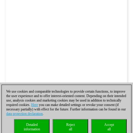
We use cookies and comparable technologies to provide certain functions, to improve
the user experience and to offer interest-oriented content. Depending on their intended
use, analysis cookies and marketing cookies may be used in addition to technically
required cookies.
Here
you can make detailed settings or revoke your consent (if
necessary partially) with effect for the future. Further information can be found in our
data protection declaration
.
Detailed
Reject
Accept
information
all
all