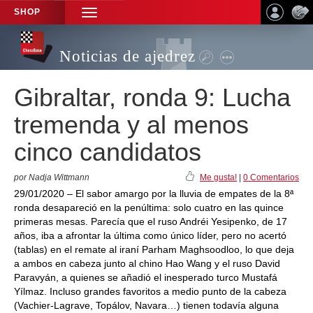
SHOP
TOGGLE
NAVIGATION
Noticias de ajedrez
Gibraltar, ronda 9: Lucha
tremenda y al menos
cinco candidatos
por Nadja Wittmann
Me gusta!
|
0 Comentarios
29/01/2020 – El sabor amargo por la lluvia de empates de la 8ª
ronda desapareció en la penúltima: solo cuatro en las quince
primeras mesas. Parecía que el ruso Andréi Yesipenko, de 17
años, iba a afrontar la última como único líder, pero no acertó
(tablas) en el remate al iraní Parham Maghsoodloo, lo que deja
a ambos en cabeza junto al chino Hao Wang y el ruso David
Paravyán, a quienes se añadió el inesperado turco Mustafá
Yílmaz. Incluso grandes favoritos a medio punto de la cabeza
(Vachier-Lagrave, Topálov, Navara…) tienen todavía alguna