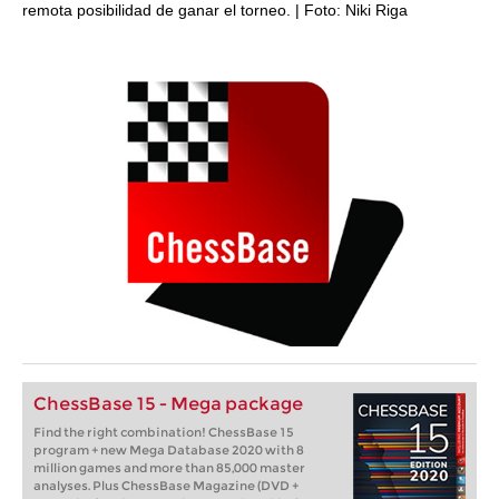
remota posibilidad de ganar el torneo. | Foto: Niki Riga
ChessBase 15 - Mega package
Find the right combination! ChessBase 15
program + new Mega Database 2020 with 8
million games and more than 85,000 master
analyses. Plus ChessBase Magazine (DVD +