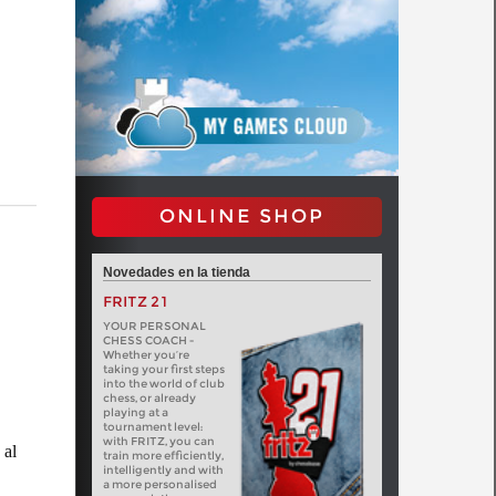
ONLINE SHOP
Novedades en la tienda
FRITZ 21
YOUR PERSONAL
CHESS COACH -
Whether you’re
taking your first steps
into the world of club
chess, or already
playing at a
tournament level:
with FRITZ, you can
 al
train more efficiently,
intelligently and with
a more personalised