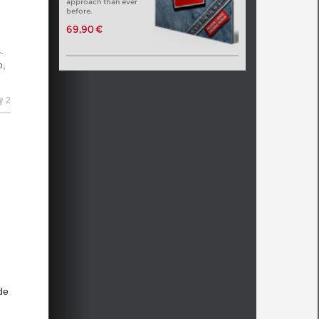
approach than ever
before.
69,90 €
.
o,
2
en
e
de