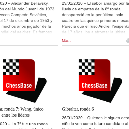
020 – Alexander Beliavsky,
29/01/2020 – El sabor amargo por la
n del Mundo Juvenil de 1973,
lluvia de empates de la 8ª ronda
 veces Campeón Soviético,
desapareció en la penúltima: solo
el 17 de diciembre de 1953 y
cuatro en las quince primeras mesas
e muchos años jugador de la
Parecía que el ruso Andréi Yesipenk
undial del aejdrez. Es famoso
de 17 años, iba a afrontar la última
gran afición al ajedrez y su
como único líder, pero no acertó
Más...
 estóica acerca de las derrotas,
(tablas) en el remate al iraní Parham
torias y los disgustos. Ayer en
Maghsoodloo, lo que deja a ambos 
ar dio una clase magistral
cabeza junto al chino Hao Wang y el
do las partidas más bellas de
ruso David Paravyán, a quienes se
era y explicando sus puntos de
añadió el inesperado turco Mustafá
| Foto: John Saunders
Yílmaz. Incluso grandes favoritos a
medio punto de la cabeza (Vachier-
Lagrave, Topálov, Navara…) tienen
todavía alguna remota posibilidad d
ganar el torneo. | Foto: Niki Riga
ar, ronda 7: Wang, único
Gibraltar, ronda 6
 entre los líderes
26/01/2020 – Quienes le siguen des
niño lo ven como futuro candidato al
020 – La 7ª fue una ronda