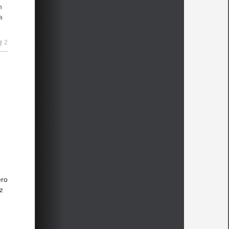
n
a
Un
2
a
ero
z