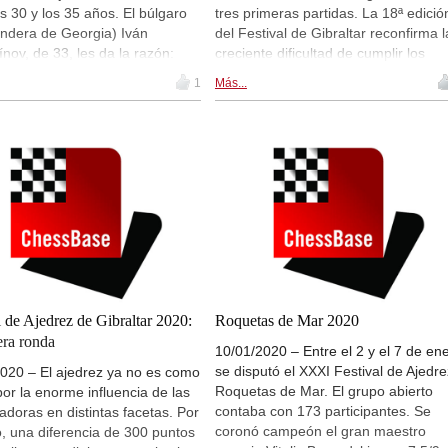
os 30 y los 35 años. El búlgaro
tres primeras partidas. La 18ª edició
ndera de Georgia) Iván
del Festival de Gibraltar reconfirma l
nov, de 33, les da la razón:
creciente dificultad de cumplir los
n Gibraltar, donde ya triunfó en
pronósticos en el ajedrez moderno. 
1
Más...
ras ganar las cuatro primeras
gran apagón en buena parte del
s, y 39º del mundo (llegó a ser
Peñón durante la 3ª ronda obligó a
en agosto de 2018). Entre sus
jugar bajo la luz de lamparitas, sin
rseguidores está el argentino
mayores incidentes. De los cinco
 Krysa tras hacer tablas con el
líderes, que incluyen al argentino
cabeza de serie, el azerbaiyano
Leandro Krysa, el más fuerte es el
ar Mamediárov. | Foto: John
georgiano Iván Cheparínov, 11º en l
s (Festival de Ajedrez de
lista inicial.| Foto: Festival de Ajedrez
ar)
de Gibraltar 2020
l de Ajedrez de Gibraltar 2020:
Roquetas de Mar 2020
era ronda
10/01/2020 – Entre el 2 y el 7 de en
se disputó el XXXI Festival de Ajedre
020 – El ajedrez ya no es como
Roquetas de Mar. El grupo abierto
por la enorme influencia de las
contaba con 173 participantes. Se
doras en distintas facetas. Por
coronó campeón el gran maestro
, una diferencia de 300 puntos