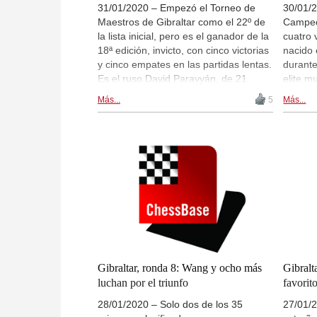
31/01/2020 – Empezó el Torneo de
30/01/2
Maestros de Gibraltar como el 22º de
Campeó
la lista inicial, pero es el ganador de la
cuatro
18ª edición, invicto, con cinco victorias
nacido 
y cinco empates en las partidas lentas.
durant
Es el ruso David Paravyán, de 21
elite m
años, quien derrotó en las semifinales
por su 
Más...
5
Más...
del desempate rápido a su compatriota
postura
Andréi Yesipenko y luego al chino Yao
las vic
Wang, el gran favorito. No menos
Gibralt
asombroso es el resultado del indio
mostran
Rameshbabu Praggnanandhaa, de 14
su carr
años: empatado en el 8º puesto de
vista. 
250 participantes. Crónica final por
Leontxo García. | Foto: Niki Riga
Gibraltar, ronda 8: Wang y ocho más
Gibralt
luchan por el triunfo
favorito
28/01/2020 – Solo dos de los 35
27/01/2