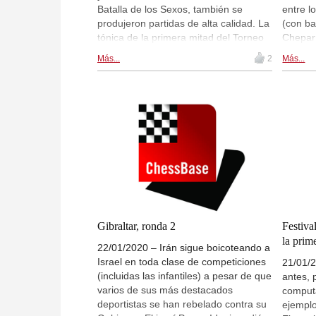
Batalla de los Sexos, también se
entre l
produjeron partidas de alta calidad. La
(con ba
tónica de la primera mitad del Torneo
Cheparí
de los Maestros es la dificultad de los
líder e
Más...
2
Más...
favoritos para imponerse. De ellos,
2014, t
solo el chino Hao Wang está en el
partida
grupo de cabeza, junto al búlgaro Iván
el 29º 
Cheparínov, el iraní Parham
once pe
Maghsoodloo y los rusos Andréi
Leandro
Yesipenko y David Paravyán. Y solo el
primer 
búlgaro Véselin Topálov, excampeón
Shajriy
del mundo, está en el grupo de
Saunder
perseguidores.| Foto: John Saunders
Gibralt
(Festival de Ajedrez de Gibraltar 2020)
Gibraltar, ronda 2
Festiva
la prim
22/01/2020 – Irán sigue boicoteando a
Israel en toda clase de competiciones
21/01/2
(incluidas las infantiles) a pesar de que
antes, 
varios de sus más destacados
computa
deportistas se han rebelado contra su
ejemplo