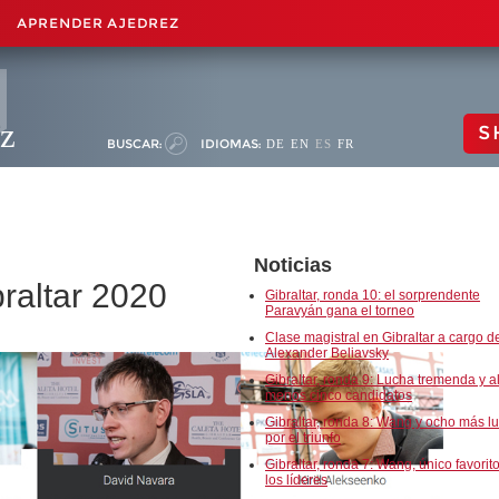
APRENDER AJEDREZ
ez
S
BUSCAR:
IDIOMAS:
DE
EN
ES
FR
Noticias
braltar 2020
Gibraltar, ronda 10: el sorprendente
Paravyán gana el torneo
Clase magistral en Gibraltar a cargo d
Alexander Beliavsky
Gibraltar, ronda 9: Lucha tremenda y a
menos cinco candidatos
Gibraltar, ronda 8: Wang y ocho más l
por el triunfo
Gibraltar, ronda 7: Wang, único favorit
los líderes