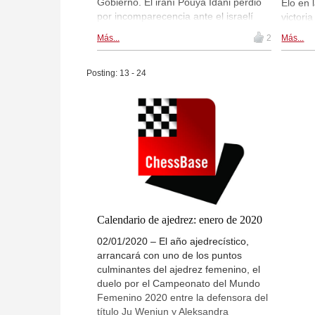
Gobierno. El iraní Pouya Idani perdió
Elo en 
por incomparecencia ante el israelí
victoria
Oro Kobo en la 2ª ronda del Torneo de
en la r
Más...
2
Más...
Maestros de Gibraltar, cumpliendo
de Gibr
órdenes muy estrictas de Teherán. La
abierto
organización del Festival ha pedido a
con 248
Posting: 13 - 24
los árbitros que no eviten este tipo de
Hubo so
emparejamientos, como hicieron
primera
discretamente en ediciones anteriores,
Crónica
siguiendo el criterio de la Federación
Niki Ri
Internacional de Ajedrez (FIDE), que
Gibralt
cambió en 2019. | Foto: Festival de
Ajedrez de Gibraltar 2020
Calendario de ajedrez: enero de 2020
02/01/2020 – El año ajedrecístico,
arrancará con uno de los puntos
culminantes del ajedrez femenino, el
duelo por el Campeonato del Mundo
Femenino 2020 entre la defensora del
título Ju Wenjun y Aleksandra