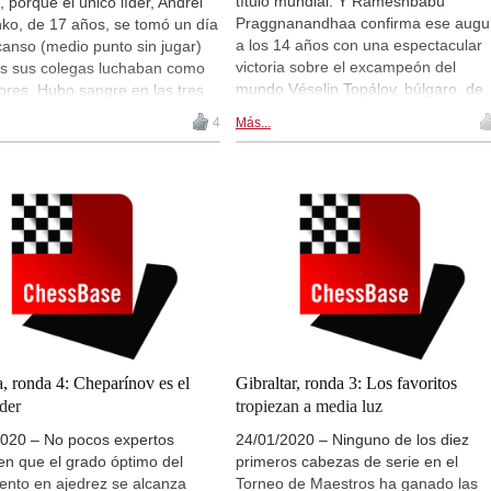
título mundial. Y Rameshbabu
, porque el único líder, Andréi
Praggnanandhaa confirma ese augu
ko, de 17 años, se tomó un día
a los 14 años con una espectacular
anso (medio punto sin jugar)
victoria sobre el excampeón del
as sus colegas luchaban como
mundo Véselin Topálov, búlgaro, de
ores. Hubo sangre en las tres
44, en la 6ª ronda del Torneo de los
s mesas: el chino Hao Wang, el
4
Más...
Maestros en el Festival de Gibraltar.
arham Maghsoodloo y el ruso
Quedan cuatro por jugar y hay un so
aravyán tumbaron al indio
líder, el ruso Andréi Yesipenko, de 17
babu Praggnanandhaa (14
con medio punto más que siete
el argentino Alan Pichot y el
perseguidores. | Foto: Niki Riga
jaíl Antípov, respectivamente.
(Festival de Ajedrez de Gibraltar 202
o que ahora hay cuatro
, uno descansado y tres
es por el gran esfuerzo. |
fías (también de la "Batalla de
os, en la galería), por John
rs
a, ronda 4: Cheparínov es el
Gibraltar, ronda 3: Los favoritos
íder
tropiezan a media luz
2020 – No pocos expertos
24/01/2020 – Ninguno de los diez
en que el grado óptimo del
primeros cabezas de serie en el
ento en ajedrez se alcanza
Torneo de Maestros ha ganado las