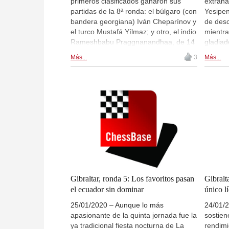
primeros clasificados ganaron sus
extraña
partidas de la 8ª ronda: el búlgaro (con
Yesipen
bandera georgiana) Iván Cheparínov y
de desc
el turco Mustafá Yílmaz; y otro, el indio
mientr
Rameshbabu Praggnanandhaa, de 14
gladiad
años, venció por incomparecencia de
primera
Más...
3
Más...
su rival enfermo, el azerbaiyano
iraní P
Shajriyar Mamediárov, número uno del
David P
torneo. Entre los nueve primeros
Ramesh
clasificados a falta de dos rondas
años), 
(cuatro de ellos con 6,5 puntos, y cinco
ruso Mi
con 6), solo el chino Hao Wang estaba
De mod
entre los diez primeros de la lista
líderes
inicial. | Foto: Niki Riga
jadeant
Fotogra
los sex
Saunde
Gibraltar, ronda 5: Los favoritos pasan
Gibralt
el ecuador sin dominar
único l
25/01/2020 – Aunque lo más
24/01/
apasionante de la quinta jornada fue la
sostien
ya tradicional fiesta nocturna de La
rendimi