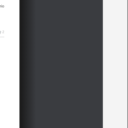
rio
2
lo
,
0)