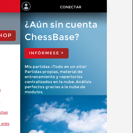
CONECTAR
¿Aún sin cuenta
ChessBase?
HOP
INFÓRMESE >
Mis partidas: ¡Todo en un sitio!
Partidas propias, material de
entrenamiento y repertorios
centralizados en la nube. Análisis
perfectos gracias a la nube de
e
modulos.
l
uchan
o entre