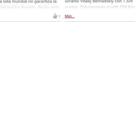
ucranio Vitaliy Bernadskiy con 7,5/9
la lista mundial no garantiza la
puntos. Subcampeón quedó GM Kar
 del teórico favorito. Se ha visto
Grigoryan (Armenia) con la misma
onda inaugural del XVIII Festival
3
Más...
cantidad de puntos. En el tercer
altar, que incluye el torneo
puesto se ubicó Tigran Harutyunian,
 más importante del mundo,
igualmente de Armenia. Crónica final
 participantes de 55 países.
con partidas y resultados. | Foto:
rpresas en 6 de las 24
Festival de Ajedrez de Roquetas de
s mesas, y en 12 de las 40.
Mar 2020
 de la primera ronda. | Foto:
ga (Festival de Ajedrez de
ar 2020)