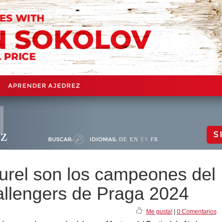
APRENDER AJEDREZ
ez
S
BUSCAR:
IDIOMAS:
DE
EN
ES
FR
urel son los campeones del
allengers de Praga 2024
Me gusta!
|
0 Comentarios