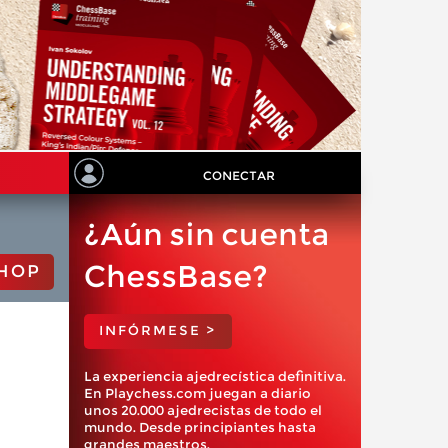
CONECTAR
¿Aún sin cuenta
ChessBase?
HOP
INFÓRMESE >
La experiencia ajedrecística definitiva.
En Playchess.com juegan a diario
unos 20.000 ajedrecistas de todo el
mundo. Desde principiantes hasta
grandes maestros.