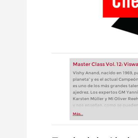
Master Class Vol. 12: Vi
Vishy Anand, nacido en 1969, pa
planeta“ y es el actual Campeó
es uno de los más grandes talen
ajedrez. Los expertos GM Yanni
Karsten Müller y MI Oliver Ree
y nos enseñan, como se pueden
de vista estratégico para presi
Más...
los finales con la técnica aprop