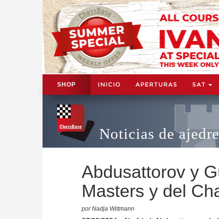
INICIO
APERTURAS
SAT
SHOP
Noticias de ajedr
Abdusattorov y G
Masters y del Ch
por Nadja Wittmann