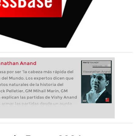
swanathan Anand
sa por ser “la cabeza más rápida del
n del Mundo. Los expertos dicen que
tos naturales de la historia del
ck Pelletier, GM Mihail Marin, GM
h explican las partidas de Vishy Anand
 armar las partidas desde un punto
onar sobre el oponente y para jugar
iada para ganar la partida.