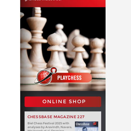
ONLINE SHOP
CHESSBASE MAGAZINE 227
Biel Chess Festival 2025 with
analyses by Aravindh, Navara,
Wojtaszek et al. Opening