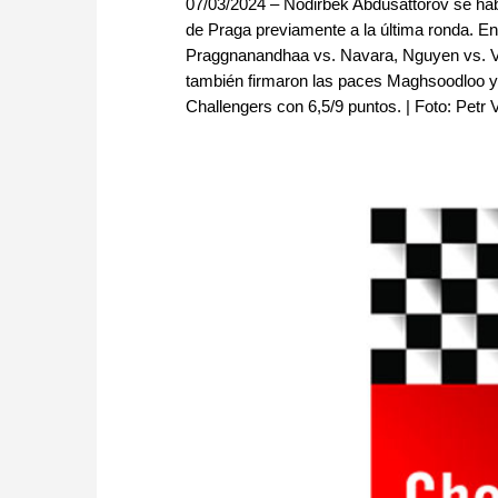
07/03/2024 – Nodirbek Abdusattorov se ha
de Praga previamente a la última ronda. En
Praggnanandhaa vs. Navara, Nguyen vs. Vid
también firmaron las paces Maghsoodloo y
Challengers con 6,5/9 puntos. | Foto: Petr