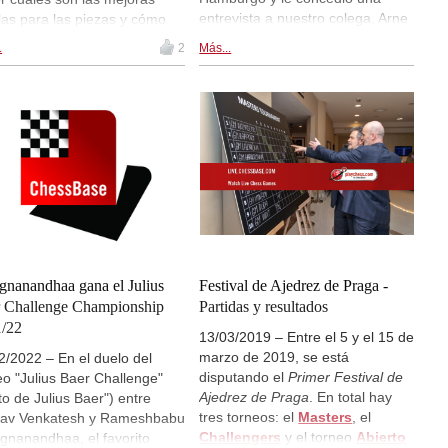
entrevista a nuestro colega, Arne
llas para las piezas y cómo
Kähler. Con sólo 16 años,
que hacer para adaptarse a
.
2
Más...
Praggnanandhaa ya ha
quier nueva situación que
cosechado éxitos notables, como
 surgiendo. Cuando no hay
la victoria en el Julius Baer
obras tácticas a la vista,
Challenge Championship 2022.
á que pensar un buen plan.
En nuestra entrevista,
ugar de buscar la victoria o la
Praggnanandhaa compartió sus
aja directamente, a menudo
impresiones sobre diversos
 ser más fácil identificar a
temas, desde sus inicios en el
na pieza determinada que
ajedrez hasta su actual régimen
a mejorar su posición y su
de entrenamiento con el
ión. Incluso mejorar la
entrenador R. B. Ramesh y sus
ación de pieza más débil
objetivos futuros.
ía ser un concepto para
gnanandhaa gana el Julius
Festival de Ajedrez de Praga -
ar la inseguridad a la hora de
 Challenge Championship
Partidas y resultados
uar la posición.
/22
13/03/2019 – Entre el 5 y el 15 de
marzo de 2019, se está
2/2022 – En el duelo del
disputando el
Primer Festival de
eo "Julius Baer Challenge"
Ajedrez de Praga
. En total hay
to de Julius Baer") entre
tres torneos: el
Masters
, el
av Venkatesh y Rameshbabu
Challengers
y el torneo
Abierto
gnanandhaa, el favorito