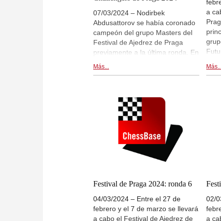
febr
a ca
07/03/2024 – Nodirbek
Prag
Abdusattorov se había coronado
prin
campeón del grupo Masters del
grup
Festival de Ajedrez de Praga
Futu
previamente a la última ronda. En
Maes
la última ronda, los encuentros
Más...
Más..
cuen
Rapport vs. Abdusattorov,
sóli
Praggnanandhaa vs. Navara,
Prag
Nguyen vs. Vidit y Keymer vs.
part
Bartel concluyeron en tablas.
Vidi
Finalmente también firmaron las
Rame
paces Maghsoodloo y Gukesh.
Nodi
Ediz Ediz Gurel se ha coronado
Rapp
campeón del grupo Challengers
Davi
con 6,5/9 puntos. | Foto: Petr
Thai
Vrabec (Festival de Ajedrez de
disp
Praga 2024)
15:0
Festival de Praga 2024: ronda 6
Fest
en d
04/03/2024 – Entre el 27 de
02/0
y de
febrero y el 7 de marzo se llevará
febr
foto
a cabo el Festival de Ajedrez de
a ca
Foto