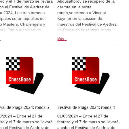
ero y el 7 de marzo se llevará
Abdusattorov se recuperó de la
bo el Festival de Ajedrez de
derrota en la sexta
a 2024. Los tres torneos
ronda,venciendo a Vincent
cipales serán aquellos del
Keymer en la sección de
o Masters, Challengers y
maestros del Festival de Ajedrez
res. Tanto el torneo de
de Praga en la séptima ronda.
tros como el de Challengers
Por consiguiente, Abdusattorov
.
Más...
tan con un interesante y
sigue encabezando la
do plantel se darán cita en
clasificación a falta de las últimas
a. En el grupo Masters
dos rondas. Parham
iciparán: Vincent Keymer,
Maghsoodloo superó a Vidit y
t Gujrathi, Praggnanandhaa
ahora ocupa el segundo puesto.
shbabu, Gukesh D.,
En el enfrentamiento entre los
rbek Abdusattorov, Richard
dos jugadores indios,
ort, Parham Maghsoodloo,
Praggnanandhaa y Gukesh, (en
d Navara, Mateusz Bartel y
la foto), este último logró unas
 Dai Van Ngyuen. Hoy se
tablas en una partida larga que
uta la ronda 8, a partir de las
duró 91 movimientos. Mientras
0 CET. Hay retransmisiones
tanto, Anton Korobov alcanzó a
ival de Praga 2024: ronda 5
Festival de Praga 2024: ronda 4
irecto en live.chessbase.com
Ediz Gurel en el liderato del
3/2024 – Entre el 27 de
01/03/2024 – Entre el 27 de
ntro de esta noticia. Con
grupo Challengers. | En la foto:
ero y el 7 de marzo se llevará
febrero y el 7 de marzo se llevará
grafías por Petr Vrabec. |
Gukesh | Foto: Petr Vrabec
bo el Festival de Ajedrez de
a cabo el Festival de Ajedrez de
: Petr Vrabec (Festival de
(Festival de Ajedrez de Praga