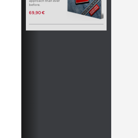
approach than ever
before.
69,90 €