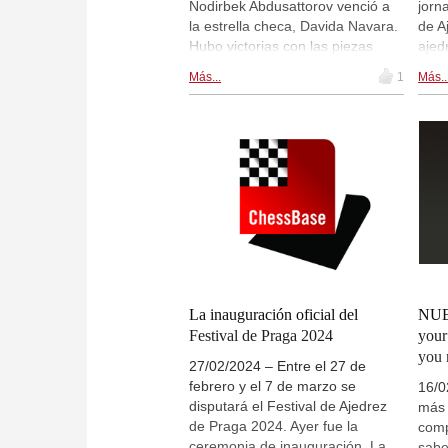
Nodirbek Abdusattorov venció a
jorn
Praga 2024)
la estrella checa, Davida Navara.
de A
Hubo victorias con las piezas
ajed
negras a cargo de Thai Dai van
Prag
Más...
1
Más..
Nguyen frente a Mateusz Bartel y
del 
de Richard Rapport que venció a
El j
Praggnanandhaa. Gukesh y Vidit
en l
firmaron tablas, al igual que
Magh
Keymer y Maghsoodloo (en la
incr
foto). | Foto: Petr Vrabec (Festival
siet
de Ajedrez de Praga 2024)
"Est
cons
réco
impo
venc
sien
La inauguración oficial del
NUE
maes
Festival de Praga 2024
your
hizo 
you 
27/02/2024 – Entre el 27 de
cate
febrero y el 7 de marzo se
con 
16/0
disputará el Festival de Ajedrez
Foto
más 
de Praga 2024. Ayer fue la
Ajed
comp
ceremonia de inauguración. La
sabe