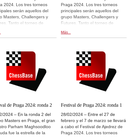
a 2024. Los tres torneos
Praga 2024. Los tres torneos
rez de Praga 2024)
2024)
cipales serán aquellos del
principales serán aquellos del
o Masters, Challengers y
grupo Masters, Challengers y
res. Tanto el torneo de
Futures. Tanto el torneo de
tros como el de Challengers
Maestros como el de Challengers
.
Más...
tan con un interesante y
cuentan con un interesante y
do plantel se darán cita en
sólido plantel se darán cita en
a. En el grupo Masters
Praga. En el grupo Masters
iciparán: Vincent Keymer,
participarán: Vincent Keymer,
t Gujrathi, Praggnanandhaa
Vidit Gujrathi, Praggnanandhaa
shbabu, Gukesh D.,
Rameshbabu, Gukesh D.,
rbek Abdusattorov, Richard
Nodirbek Abdusattorov, Richard
ort, Parham Maghsoodloo,
Rapport, Parham Maghsoodloo,
d Navara, Mateusz Bartel y
David Navara, Mateusz Bartel y
 Dai Van Ngyuen. Hoy se
Thai Dai Van Ngyuen. Hoy se
uta la ronda 5, a partir de las
disputa la ronda 4, a partir de las
0 CET. Hay retransmisiones
15:00 CET. Hay retransmisiones
ival de Praga 2024: ronda 2
Festival de Praga 2024: ronda 1
irecto en live.chessbase.com
en directo en live.chessbase.com
2/2024 – En la ronda 2 del
28/02/2024 – Entre el 27 de
tro de esta noticia. | En la
y dentro de esta noticia. | Foto:
eo Masters en Praga, el gran
febrero y el 7 de marzo se llevará
: Vincent Keymer | Foto: Petr
Petr Vrabec | Festival de Ajedrez
stro Parham Maghsoodloo
a cabo el Festival de Ajedrez de
ec Festival de Ajedrez de
de Praga 2024
uda fue la estrella de la
Praga 2024. Los tres torneos
a 2024