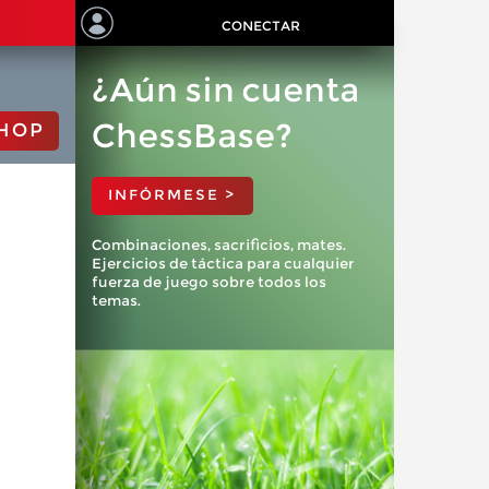
CONECTAR
¿Aún sin cuenta
ChessBase?
HOP
INFÓRMESE >
Combinaciones, sacrificios, mates.
Ejercicios de táctica para cualquier
fuerza de juego sobre todos los
temas.