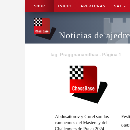
INICIO
APERTURAS
SAT
SHOP
Noticias de ajedr
tag: Praggnanandhaa - Página 1
Abdusattorov y Gurel son los
Fest
campeones del Masters y del
06/0
Challengers de Praga 2024