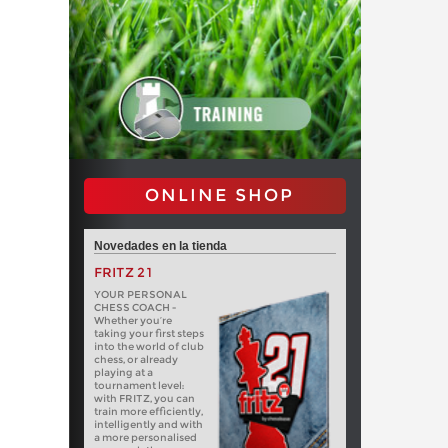
ONLINE SHOP
Novedades en la tienda
FRITZ 21
YOUR PERSONAL
CHESS COACH -
Whether you’re
taking your first steps
into the world of club
chess, or already
playing at a
tournament level:
with FRITZ, you can
train more efficiently,
intelligently and with
a more personalised