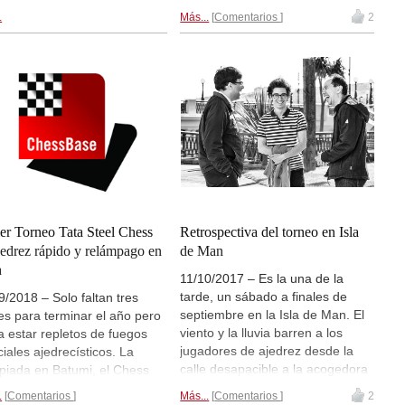
A
. El favorito del torneo Masters
ggnanandhaa dominó
.
Más...
Comentarios
2
es Jan-Krzysztof Duda. Hay
amente la competición. Tras
retransmisiones en directo de las
r las dos partidas rápidas al
partidas en
live.chessbase.com
|
r de tres por 2,5-0,5 y 2-0,
Foto: Vladimír Jagr
g perdió la primera partida
duelo en la modalidad de
idas de ajedrez relámpago,
 a continuación ganó las
ientes partidas y se coronó
eón. | Foto: Julius Baer
lenge 2022
er Torneo Tata Steel Chess
Retrospectiva del torneo en Isla
jedrez rápido y relámpago en
de Man
a
11/10/2017 – Es la una de la
tarde, un sábado a finales de
9/2018 – Solo faltan tres
septiembre en la Isla de Man. El
s para terminar el año pero
viento y la lluvia barren a los
a estar repletos de fuegos
jugadores de ajedrez desde la
iciales ajedrecísticos. La
calle desapacible a la acogedora
piada en Batumi, el Chess
sala de juego. Ahí vienen las
sic de Londres, el
.
Comentarios
Más...
Comentarios
2