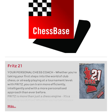
Fritz 21
YOUR PERSONAL CHESS COACH - Whether you’re
taking your first steps into the world of club
chess, or already playing at a tournament level:
with FRITZ, you can train more efficiently,
intelligently and with a more personalised
approach than ever before.
FRITZ is more than just a chess engine – it’s a
training revolution! Whether you’re taking your
first steps into the world of club chess, or already
Más...
playing at a tournament level: with FRITZ, you can