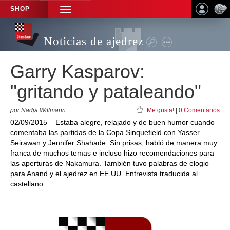
SHOP
TOGGLE
NAVIGATION
Noticias de ajedrez
Garry Kasparov:
"gritando y pataleando"
por Nadja Wittmann
Me gusta!
|
0 Comentarios
02/09/2015 – Estaba alegre, relajado y de buen humor cuando
comentaba las partidas de la Copa Sinquefield con Yasser
Seirawan y Jennifer Shahade. Sin prisas, habló de manera muy
franca de muchos temas e incluso hizo recomendaciones para
las aperturas de Nakamura. También tuvo palabras de elogio
para Anand y el ajedrez en EE.UU. Entrevista traducida al
castellano...