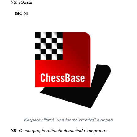
YS:
¡Guau!
GK:
Sí.
Kasparov llamó "una fuerza creativa" a Anand
YS:
O sea que, te retiraste demasiado temprano...