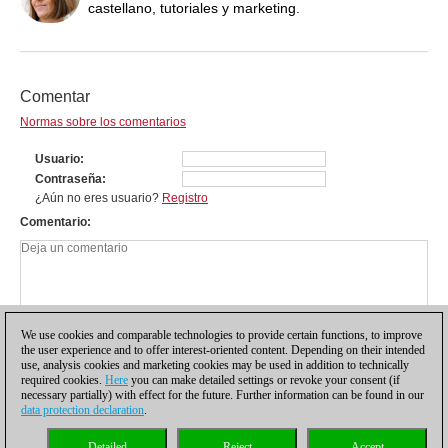
castellano, tutoriales y marketing.
Comentar
Normas sobre los comentarios
Usuario
Contraseña
¿Aún no eres usuario?
Registro
Comentario
We use cookies and comparable technologies to provide certain functions, to improve
the user experience and to offer interest-oriented content. Depending on their intended
use, analysis cookies and marketing cookies may be used in addition to technically
required cookies.
Here
you can make detailed settings or revoke your consent (if
necessary partially) with effect for the future. Further information can be found in our
data protection declaration
.
Política de privacidad
|
Pie de imprenta
|
Para contactar
|
Cookies Management
|
Detailed
Reject
Accept