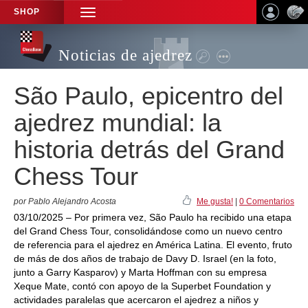
SHOP
TOGGLE
NAVIGATION
Noticias de ajedrez
São Paulo, epicentro del
ajedrez mundial: la
historia detrás del Grand
Chess Tour
por Pablo Alejandro Acosta
Me gusta!
|
0 Comentarios
03/10/2025 – Por primera vez, São Paulo ha recibido una etapa
del Grand Chess Tour, consolidándose como un nuevo centro
de referencia para el ajedrez en América Latina. El evento, fruto
de más de dos años de trabajo de Davy D. Israel (en la foto,
junto a Garry Kasparov) y Marta Hoffman con su empresa
Xeque Mate, contó con apoyo de la Superbet Foundation y
actividades paralelas que acercaron el ajedrez a niños y