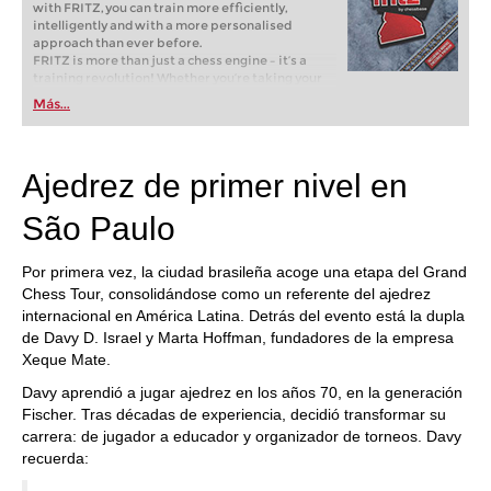
with FRITZ, you can train more efficiently,
intelligently and with a more personalised
approach than ever before.
FRITZ is more than just a chess engine – it’s a
training revolution! Whether you’re taking your
first steps into the world of club chess, or already
Más...
playing at a tournament level: with FRITZ, you can
train more efficiently, intelligently and with a
more personalised approach than ever before.
Ajedrez de primer nivel en
São Paulo
Por primera vez, la ciudad brasileña acoge una etapa del Grand
Chess Tour, consolidándose como un referente del ajedrez
internacional en América Latina. Detrás del evento está la dupla
de Davy D. Israel y Marta Hoffman, fundadores de la empresa
Xeque Mate.
Davy aprendió a jugar ajedrez en los años 70, en la generación
Fischer. Tras décadas de experiencia, decidió transformar su
carrera: de jugador a educador y organizador de torneos. Davy
recuerda: