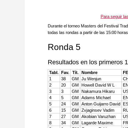
Para seguir la
Durante el torneo Masters del Festival Tra
todas las rondas a partir de las 15:00 hora
Ronda 5
Resultados en los primeros 1
Tabl.
Fav.
Tít.
Nombre
F
1
38
GM
Ju Wenjun
C
2
20
GM
Howell David W L
E
3
3
GM
Nakamura Hikaru
U
4
5
GM
Adams Michael
E
5
24
GM
Anton Guijarro David
E
6
15
GM
Zvjaginsev Vadim
R
7
27
GM
Akobian Varuzhan
U
8
34
GM
Lagarde Maxime
F