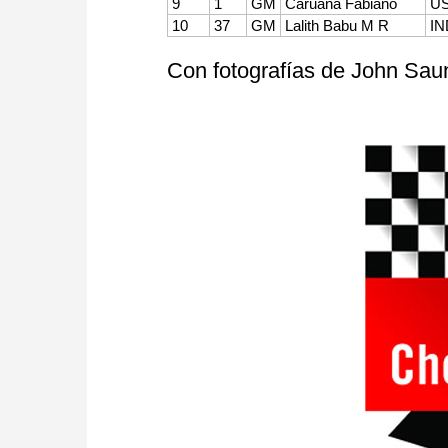
9
1
GM
Caruana Fabiano
U
10
37
GM
Lalith Babu M R
IN
Con fotografías de John Sau