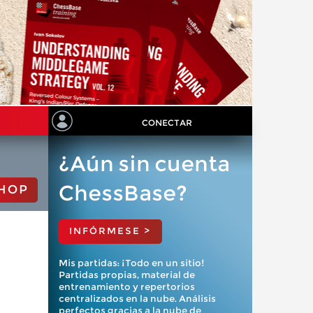
CONECTAR
¿Aún sin cuenta
ChessBase?
HOP
INFÓRMESE >
Mis partidas: ¡Todo en un sitio!
Partidas propias, material de
entrenamiento y repertorios
centralizados en la nube. Análisis
perfectos gracias a la nube de