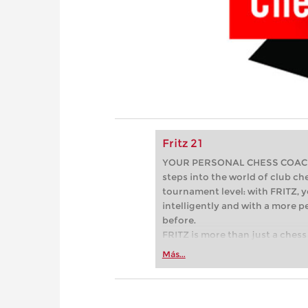
Fritz 21
YOUR PERSONAL CHESS COACH - 
steps into the world of club che
tournament level: with FRITZ, y
intelligently and with a more 
before.
FRITZ is more than just a chess 
Whether you’re taking your firs
Más...
or already playing at a tournam
more efficiently, intelligently
approach than ever before.