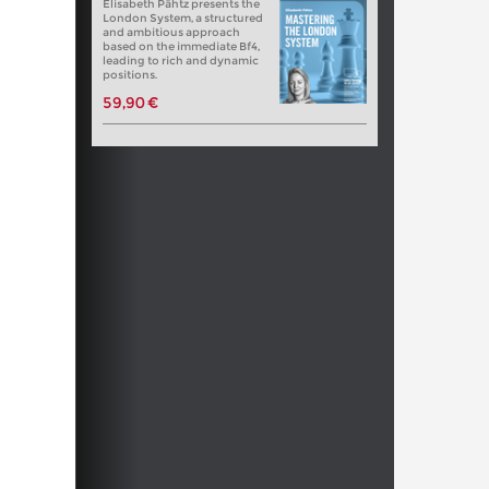
Elisabeth Pähtz presents the
London System, a structured
and ambitious approach
based on the immediate Bf4,
leading to rich and dynamic
positions.
59,90 €