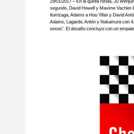
29/01/2017 – En la quinta ronda, Ju Wenjun 
segundo, David Howell y Maxime Vachier-L
Iturrizaga, Adams a Hou Yifan y David An
Adams, Lagarde, Antón y Nakamura con 4,5/5
sexos". El desafío concluyo con un empate 