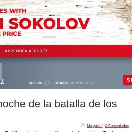
APRENDER AJEDREZ
ez
S
BUSCAR:
IDIOMAS:
DE
EN
ES
FR
noche de la batalla de los
Me gusta!
|
0 Comentarios