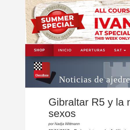
INICIO
APERTURAS
SAT
SHOP
Noticias de ajedr
Gibraltar R5 y la 
sexos
por Nadja Wittmann