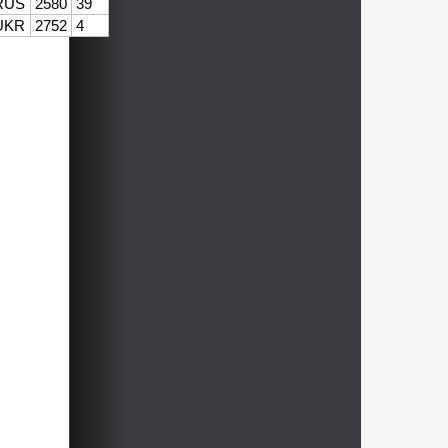
RUS
2580
39
UKR
2752
4