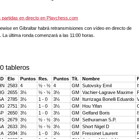
s partidas en directo en Playchess.com
dewise en Gibraltar habrá retransmisiones con vídeo en directo de
s. La última ronda comenzará a las 11:00 horas.
0 tableros
ED
Elo
Puntos
Res.
Puntos
Tít.
Nombre
HN
2583
4
½ - ½
4
GM
Sutovsky Emil
NG
2655
3½
½ - ½
3½
GM
Vachier-Lagrave Maxime
SA
2785
3½
1 - 0
3½
GM
Iturrizaga Bonelli Eduardo
NG
2751
3½
1 - 0
3½
GM
Hou Yifan
SP
2650
3½
1 - 0
3½
GM
Gelfand Boris
US
2679
3½
½ - ½
3½
GM
Sethuraman S.P.
SA
2633
3½
½ - ½
3½
GM
Short Nigel D
RA
2594
3½
1 - 0
3½
GM
Fressinet Laurent