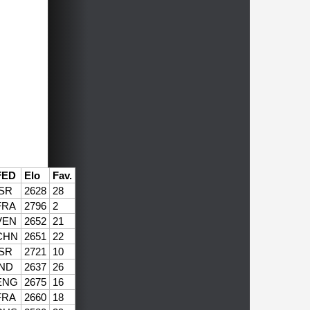
FED
Elo
Fav.
ISR
2628
28
FRA
2796
2
VEN
2652
21
CHN
2651
22
ISR
2721
10
IND
2637
26
ENG
2675
16
FRA
2660
18