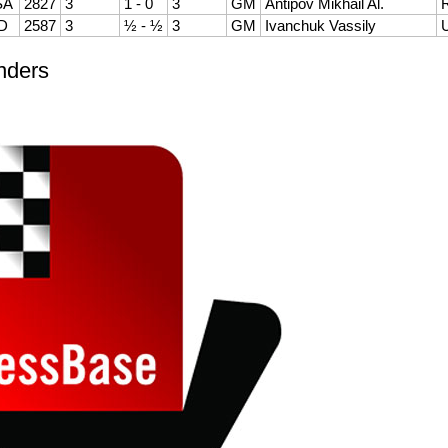
SA
2827
3
1 - 0
3
GM
Antipov Mikhail Al.
D
2587
3
½ - ½
3
GM
Ivanchuk Vassily
nders