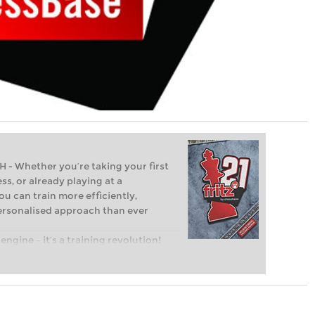
Whether you’re taking your first
ss, or already playing at a
ou can train more efficiently,
personalised approach than ever
engine – it’s a training revolution!
t steps into the world of club chess,
ent level: with FRITZ, you can train
 and with a more personalised