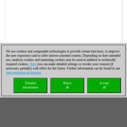
We use cookies and comparable technologies to provide certain functions, to improve
the user experience and to offer interest-oriented content. Depending on their intended
use, analysis cookies and marketing cookies may be used in addition to technically
required cookies.
Here
you can make detailed settings or revoke your consent (if
necessary partially) with effect for the future. Further information can be found in our
data protection declaration
.
Detailed
Reject
Accept
information
all
all