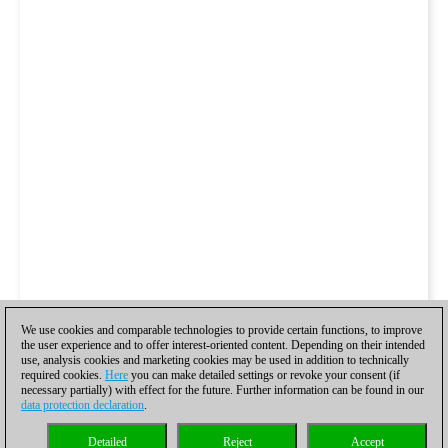
We use cookies and comparable technologies to provide certain functions, to improve
the user experience and to offer interest-oriented content. Depending on their intended
use, analysis cookies and marketing cookies may be used in addition to technically
required cookies.
Here
you can make detailed settings or revoke your consent (if
necessary partially) with effect for the future. Further information can be found in our
data protection declaration
.
Detailed
Reject
Accept