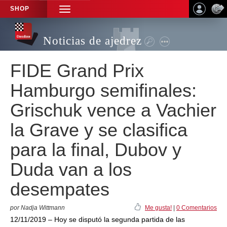
SHOP
TOGGLE
NAVIGATION
Noticias de ajedrez
FIDE Grand Prix
Hamburgo semifinales:
Grischuk vence a Vachier
la Grave y se clasifica
para la final, Dubov y
Duda van a los
desempates
por Nadja Wittmann
Me gusta!
|
0 Comentarios
12/11/2019 – Hoy se disputó la segunda partida de las