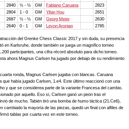
2840
½ - ½
GM
Fabiano Caruana
2823
2804
1 - 0
GM
Yifan Hou
2651
2687
½ - ½
GM
Georg Meier
2630
2640
0 - 1
GM
Levon Aronian
2785
atracción del Grenke Chess Classic 2017 y sin duda, su presencia
putó en Karlsruhe, donde también se juega un magnífico torneo
.200 participantes, una cifra récord absoluto para dicho torneo.
hasta ahora Magnus Carlsen ha jugado por debajo de su rendimiento
a cuarta ronda, Magnus Carlsen jugaba con blancas. Caruana
a que había jugado Carlsen, 1.e4. Este último reaccionó con una
ho y que se considerea parte de la variante Francesa del cambio.
nado por aquello. Eso sí, Carlsen ganó un peón tras el
rvió de mucho. Tabién tiró una bomba de humo táctica (21.Ce6),
 cambiado la mayoría de las piezas, quedó un final con alfiles de
firmó tablas por cuarta vez en este torneo.