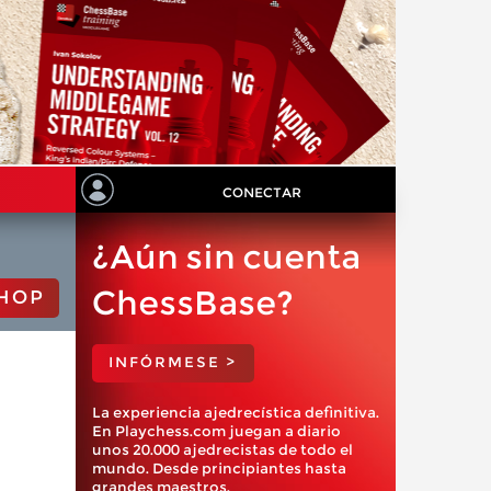
CONECTAR
¿Aún sin cuenta
ChessBase?
HOP
INFÓRMESE >
La experiencia ajedrecística definitiva.
En Playchess.com juegan a diario
unos 20.000 ajedrecistas de todo el
mundo. Desde principiantes hasta
grandes maestros.