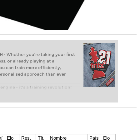
Whether you’re taking your first
ss, or already playing at a
ou can train more efficiently,
personalised approach than ever
engine – it’s a training revolution!
t steps into the world of club chess,
ent level: with FRITZ, you can train
 and with a more personalised
aí
Elo
Res.
Tít.
Nombre
País
Elo