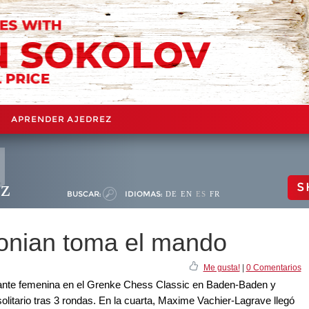
APRENDER AJEDREZ
ez
S
BUSCAR:
IDIOMAS:
DE
EN
ES
FR
onian toma el mando
Me gusta!
|
0 Comentarios
ipante femenina en el Grenke Chess Classic en Baden-Baden y
olitario tras 3 rondas. En la cuarta, Maxime Vachier-Lagrave llegó