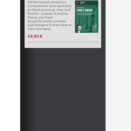
GM Blohberger presents a
complete two-part repertoire
for Black: practical, clear, and
flexible – instead of endless
theory, you’ll get
straightforward concepts
and strategies that are easy to
learn and apply.
49,90 €