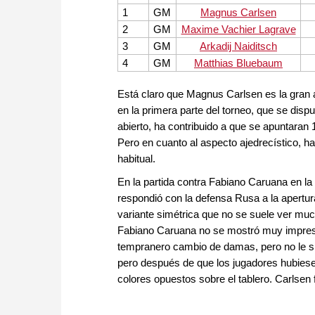
1
GM
Magnus Carlsen
2
GM
Maxime Vachier Lagrave
3
GM
Arkadij Naiditsch
4
GM
Matthias Bluebaum
Está claro que Magnus Carlsen es la gran 
en la primera parte del torneo, que se dis
abierto, ha contribuido a que se apuntaran 1
Pero en cuanto al aspecto ajedrecístico, 
habitual.
En la partida contra Fabiano Caruana en l
respondió con la defensa Rusa a la apertur
variante simétrica que no se suele ver muc
Fabiano Caruana no se mostró muy impresio
tempranero cambio de damas, pero no le si
pero después de que los jugadores hubiesen
colores opuestos sobre el tablero. Carlsen 