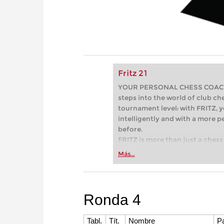
Fritz 21
YOUR PERSONAL CHESS COACH - 
steps into the world of club che
tournament level: with FRITZ, y
intelligently and with a more 
before.
FRITZ is more than just a chess 
Whether you’re taking your firs
Más...
or already playing at a tournam
more efficiently, intelligently
approach than ever before.
Ronda 4
Tabl.
Tít.
Nombre
P