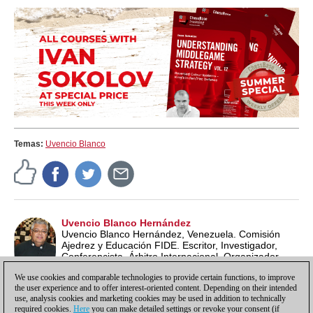
Temas:
Uvencio Blanco
Uvencio Blanco Hernández
Uvencio Blanco Hernández, Venezuela. Comisión
Ajedrez y Educación FIDE. Escritor, Investigador,
Conferencista, Árbitro Internacional, Organizador
Internacional, Entrenador, Profesor de Ajedrez ECU y
We use cookies and comparable technologies to provide certain functions, to improve
Lead School Instructor FIDE.
the user experience and to offer interest-oriented content. Depending on their intended
use, analysis cookies and marketing cookies may be used in addition to technically
required cookies.
Here
you can make detailed settings or revoke your consent (if