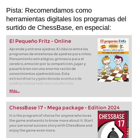
Pista: Recomendamos como
herramientas digitales los programas del
surtido de ChessBase, en especial:
El Pequeño Fritz - Online
Aprende y entrena ajedrez. El clásico entre los
programas de enseñanza de ajedrez para niños.
Pensamiento estratégico, gimnasia para el
cerebro, emoción por la competición, jugar y
pasarlo bien con una enorme ración de
conocimientos ajedrecísticos. Esta
extraordinaria y galardonada aventura de
ajedrez incluye todo eso y mucho más.
Más...
ChessBase 17 - Mega package - Edition 2024
It is the program of choice for anyone who loves
the game and wants to know more about it. Start
your personal success story with ChessBase and
enjoy the game even more.