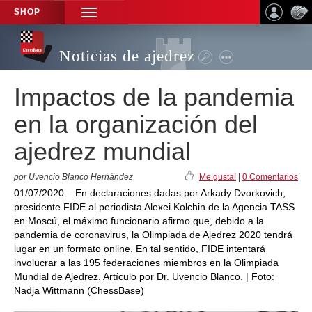
SHOP
TOGGLE
NAVIGATION
Noticias de ajedrez
Impactos de la pandemia
en la organización del
ajedrez mundial
por Uvencio Blanco Hernández
Me gusta!
|
0 Comentarios
01/07/2020 – En declaraciones dadas por Arkady Dvorkovich,
presidente FIDE al periodista Alexei Kolchin de la Agencia TASS
en Moscú, el máximo funcionario afirmo que, debido a la
pandemia de coronavirus, la Olimpiada de Ajedrez 2020 tendrá
lugar en un formato online. En tal sentido, FIDE intentará
involucrar a las 195 federaciones miembros en la Olimpiada
Mundial de Ajedrez. Artículo por Dr. Uvencio Blanco. | Foto:
Nadja Wittmann (ChessBase)