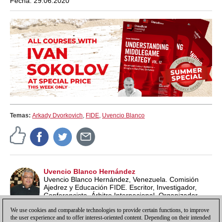
Fecha: 29.06.2020
Temas:
Arkady Dvorkovich
,
FIDE
,
Uvencio Blanco
Uvencio Blanco Hernández
Uvencio Blanco Hernández, Venezuela. Comisión
Ajedrez y Educación FIDE. Escritor, Investigador,
Conferencista, Árbitro Internacional, Organizador
Internacional, Entrenador, Profesor de Ajedrez ECU y
We use cookies and comparable technologies to provide certain functions, to improve
Lead School Instructor FIDE.
the user experience and to offer interest-oriented content. Depending on their intended