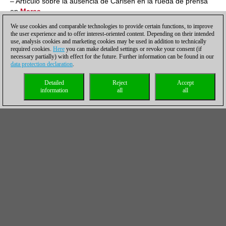
– Artículo sobre la ausencia de Carlsen en la rueda de prensa
en
Marca
.
09.19 Hamburgo/ 03.19 am New York:
Daniel King ha
We use cookies and comparable technologies to provide certain functions, to improve
the user experience and to offer interest-oriented content. Depending on their intended
publicado su vídeo con el análisis de la octava partida.
use, analysis cookies and marketing cookies may be used in addition to technically
required cookies.
Here
you can make detailed settings or revoke your consent (if
necessary partially) with effect for the future. Further information can be found in our
data protection declaration
.
Detailed
Reject
Accept
information
all
all
05.45 CET/ 23.45 Nueva York am:
Sagar Shah ha analizado las
razones por las que Magnus Carlsen perdió la octava partida,
disputada ayer por la noche. La conclusión de Sagar: Carlsen
carecía de un enfoque objetivo. Los momentos clave de la
partida están explicados en
ChessBase India (en inglés)
.