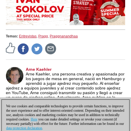
Temas:
Entrevistas
,
Pragg
,
Praggnanandhaa
Arne Kaehler
Arne Kaehler, una persona creativa y apasionada por
los juegos de mesa en general, nació en Hamburgo y
aprendió a jugar ajedrez muy pequeño. Al enseñar
ajedrez a equipos juveniles y al crear contenido sobre ajedrez
en YouTube, Arne consiguió transmitir su pasión y llegó a crear
un curso de ajedrez online. Actualmente, Arne publica en la
página inglesa de ChessBase, enfocándose en producir
We use cookies and comparable technologies to provide certain functions, to improve
artículos entretenidos y de promoción.
the user experience and to offer interest-oriented content. Depending on their intended
use, analysis cookies and marketing cookies may be used in addition to technically
required cookies.
Here
you can make detailed settings or revoke your consent (if
necessary partially) with effect for the future. Further information can be found in our
data protection declaration
.