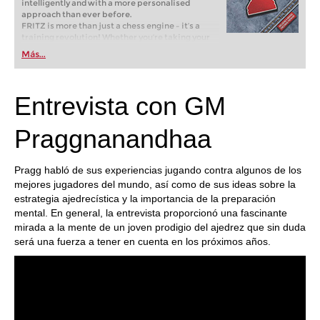
intelligently and with a more personalised
approach than ever before.
FRITZ is more than just a chess engine – it’s a
training revolution! Whether you’re taking your
first steps into the world of club chess, or already
Más...
playing at a tournament level: with FRITZ, you can
train more efficiently, intelligently and with a
more personalised approach than ever before.
Entrevista con GM
Praggnanandhaa
Pragg habló de sus experiencias jugando contra algunos de los
mejores jugadores del mundo, así como de sus ideas sobre la
estrategia ajedrecística y la importancia de la preparación
mental. En general, la entrevista proporcionó una fascinante
mirada a la mente de un joven prodigio del ajedrez que sin duda
será una fuerza a tener en cuenta en los próximos años.