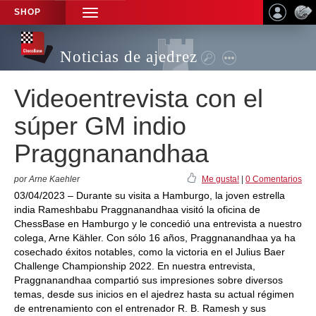
SHOP
TOGGLE
NAVIGATION
Noticias de ajedrez
Videoentrevista con el
súper GM indio
Praggnanandhaa
por Arne Kaehler
Me gusta!
|
0 Comentarios
03/04/2023 – Durante su visita a Hamburgo, la joven estrella
india Rameshbabu Praggnanandhaa visitó la oficina de
ChessBase en Hamburgo y le concedió una entrevista a nuestro
colega, Arne Kähler. Con sólo 16 años, Praggnanandhaa ya ha
cosechado éxitos notables, como la victoria en el Julius Baer
Challenge Championship 2022. En nuestra entrevista,
Praggnanandhaa compartió sus impresiones sobre diversos
temas, desde sus inicios en el ajedrez hasta su actual régimen
de entrenamiento con el entrenador R. B. Ramesh y sus