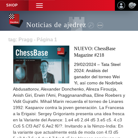
SHOP
TOGGLE
NAVIGATION
Noticias de ajedrez
tag: Pragg - Página 1
NUEVO: ChessBase
Magazine #218
29/02/2024 – Tata Steel
2024: Análisis del
ganador del torneo Wei
Yi, así como de Nodirbek
Abdusattorov, Alexander Donchenko, Alireza Firouzja,
Anish Giri, Erwin l'Ami, Praggnanandhaa, Eline Roebers y
Vidit Gujrathi. Mihail Marin recuerda el torneo de Linares
1992: Kasparov contra la joven generación. La Francesa
a la Erigaisi: Sergey Grigoriants presenta una idea fresca
en la Variante del Avance: 1.e4 e6 2.d4 d5 3.e5 c5. 4.c3
Cc6 5.Cf3 Ad7 6.Ae2 f6!?. Invitando a la Nimzo-India: En
la variante que actualmente está de moda con 4.f3 d5