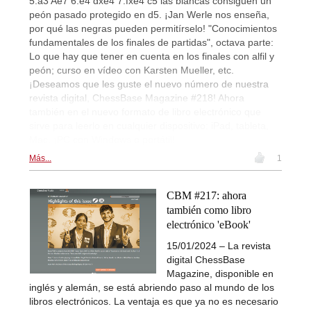
5.a3 Ae7 6.e4 dxe4 7.fxe4 c5 las blancas consiguen un
peón pasado protegido en d5. ¡Jan Werle nos enseña,
por qué las negras pueden permitírselo! "Conocimientos
fundamentales de los finales de partidas", octava parte:
Lo que hay que tener en cuenta en los finales con alfil y
peón; curso en vídeo con Karsten Mueller, etc.
¡Deseamos que les guste el nuevo número de nuestra
revista digital, ChessBase Magazine #218! Ahora
también en el nuevo formato de libro electrónico que
sirve para leerlo en cualquier dispositivo: iPad, tableta,
Mac. ¡PC con Windows o portátil!
Más...
1
CBM #217: ahora
también como libro
electrónico 'eBook'
15/01/2024 – La revista
digital ChessBase
Magazine, disponible en
inglés y alemán, se está abriendo paso al mundo de los
libros electrónicos. La ventaja es que ya no es necesario