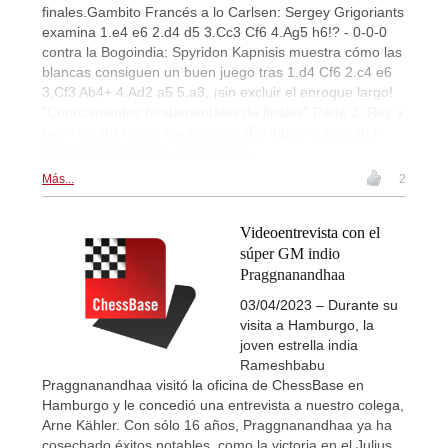
finales.Gambito Francés a lo Carlsen: Sergey Grigoriants
examina 1.e4 e6 2.d4 d5 3.Cc3 Cf6 4.Ag5 h6!? - 0-0-0
contra la Bogoindia: Spyridon Kapnisis muestra cómo las
blancas consiguen un buen juego tras 1.d4 Cf6 2.c4 e6
3.Cf3 Ab4+ 4.Ad2 a5 5.a3, ¡sin excluir el enroque largo!
"Conocimientos fundamentales de finales" Parte 3: Rey y
peón contra rey ¡y mucho más! (En inglés y alemán.)
Descubra los puntos culminantes...
Más...
2
Videoentrevista con el
súper GM indio
Praggnanandhaa
03/04/2023 – Durante su
visita a Hamburgo, la
joven estrella india
Rameshbabu
Praggnanandhaa visitó la oficina de ChessBase en
Hamburgo y le concedió una entrevista a nuestro colega,
Arne Kähler. Con sólo 16 años, Praggnanandhaa ya ha
cosechado éxitos notables, como la victoria en el Julius