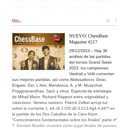
electrónico. La mejor primicia: ¡el artículo de Oliver Reeh
"Invasión en la última fila" con más de 30 ejercicios
tácticos y cuatro vídeos de entrenamiento interactivos!
Más...
1
NUEVO: ChessBase
Magazine #217
29/12/2023 – Hay 36
análisis de las partidas
del torneo Grand Swiss
2023: los campeones
Vaishali y Vidit comentan
sus mejores partidas, así como Abdusattorov, Deac,
Erigaisi, Giri, L'Ami, Mendonca, A. y M. Muzychuk,
Praggnanandhaa, Saric y otros. Especial de estrategia
de Mihail Marin: Richard Rapport entre originalidad y
clasicismo. Veneno rastrero: Patrick Zelbel arroja luz
sobre la corriente 1. e4 c6 2.Cf3 d5 3.Cc3 Ag4 4.d4!? en
la partida de los Dos Caballos de la Caro-Kann.
"Conocimientos fundamentales sobre los finales" parte nº
7: Karsten Mueller muestra cómo jugar finales de peones