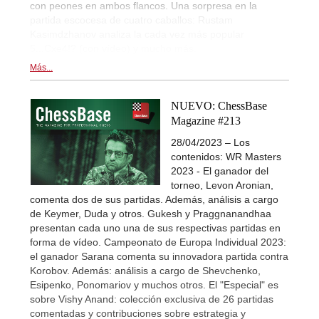
con peones en ambos flancos. Una sorpresa en la
partida escocesa de cuatro caballos: Rustam
Kasimdzhanov analiza la cada vez más popular
5...Cxe4!? (con vídeo) y mucho más.
Más...
NUEVO: ChessBase
Magazine #213
28/04/2023 – Los
contenidos: WR Masters
2023 - El ganador del
torneo, Levon Aronian,
comenta dos de sus partidas. Además, análisis a cargo
de Keymer, Duda y otros. Gukesh y Praggnanandhaa
presentan cada uno una de sus respectivas partidas en
forma de vídeo. Campeonato de Europa Individual 2023:
el ganador Sarana comenta su innovadora partida contra
Korobov. Además: análisis a cargo de Shevchenko,
Esipenko, Ponomariov y muchos otros. El "Especial" es
sobre Vishy Anand: colección exclusiva de 26 partidas
comentadas y contribuciones sobre estrategia y