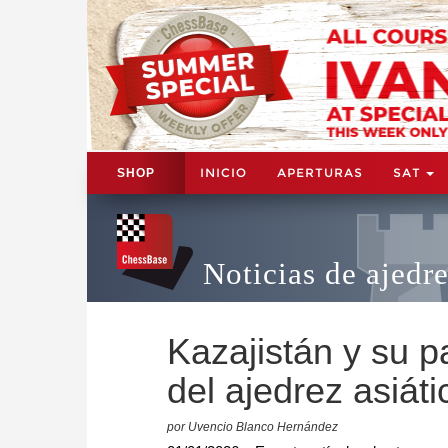
INICIO
APERTURAS
SAT
SHOP
Noticias de ajedr
Kazajistán y su 
del ajedrez asiáti
por Uvencio Blanco Hernández