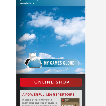
modulos.
ONLINE SHOP
A POWERFUL 1.E4 REPERTOIRE
Instead of forcing you to
memorise endless lines, Raja
focuses on clear plans, typical