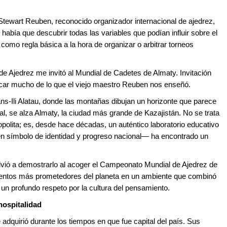
ewart Reuben, reconocido organizador internacional de ajedrez,
había que descubrir todas las variables que podían influir sobre el
omo regla básica a la hora de organizar o arbitrar torneos
de Ajedrez me invitó al Mundial de Cadetes de Almaty. Invitación
ificar mucho de lo que el viejo maestro Reuben nos enseñó.
rans-Ili Alatau, donde las montañas dibujan un horizonte que parece
al, se alza Almaty, la ciudad más grande de Kazajistán. No se trata
olita; es, desde hace décadas, un auténtico laboratorio educativo
en símbolo de identidad y progreso nacional— ha encontrado un
lvió a demostrarlo al acoger el Campeonato Mundial de Ajedrez de
alentos más prometedores del planeta en un ambiente que combinó
 un profundo respeto por la cultura del pensamiento.
hospitalidad
 adquirió durante los tiempos en que fue capital del país. Sus