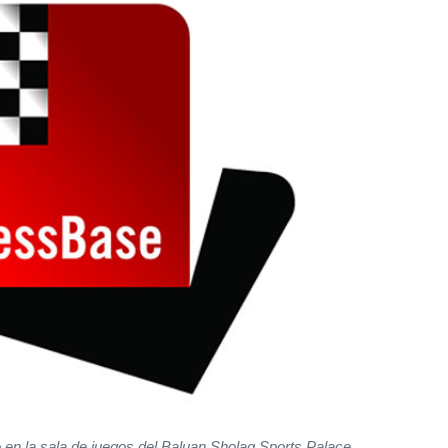
o en la sala de juegos del Baluan Sholaq Sports Palace