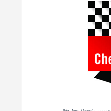
Rita, Jerry, Uvencio y Leontx