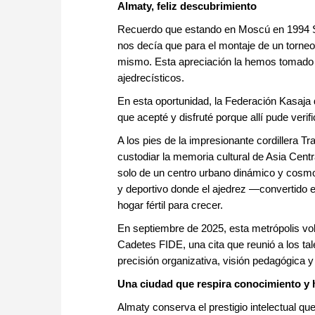
approach than ever before.
Almaty, feliz descubrimiento
Recuerdo que estando en Moscú en 1994 St
nos decía que para el montaje de un torneo 
mismo. Esta apreciación la hemos tomado c
ajedrecísticos.
En esta oportunidad, la Federación Kasaja 
que acepté y disfruté porque allí pude ver
A los pies de la impresionante cordillera T
custodiar la memoria cultural de Asia Centr
solo de un centro urbano dinámico y cosmop
y deportivo donde el ajedrez —convertido 
hogar fértil para crecer.
En septiembre de 2025, esta metrópolis vo
Cadetes FIDE, una cita que reunió a los t
precisión organizativa, visión pedagógica y
Una ciudad que respira conocimiento y 
Almaty conserva el prestigio intelectual que