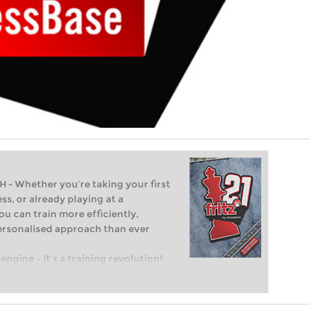
Whether you’re taking your first
ss, or already playing at a
ou can train more efficiently,
personalised approach than ever
engine – it’s a training revolution!
t steps into the world of club chess,
ent level: with FRITZ, you can train
 and with a more personalised