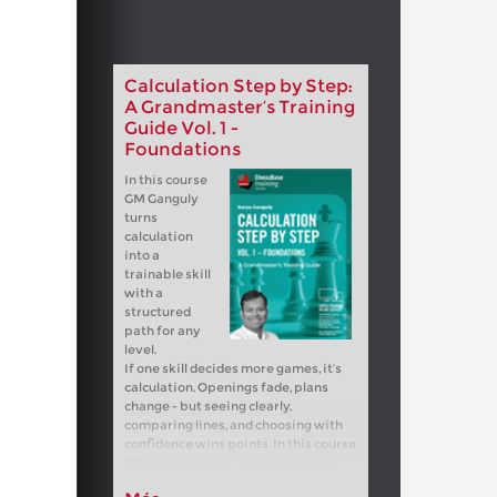
Calculation Step by Step:
A Grandmaster’s Training
Guide Vol. 1 -
Foundations
In this course
GM Ganguly
turns
calculation
into a
trainable skill
with a
structured
path for any
level.
If one skill decides more games, it’s
calculation. Openings fade, plans
change - but seeing clearly,
comparing lines, and choosing with
confidence wins points. In this course
GM Ganguly turns calculation into a
trainable skill with a structured path