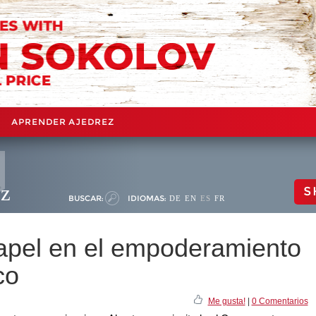
APRENDER AJEDREZ
ez
S
BUSCAR:
IDIOMAS:
DE
EN
ES
FR
papel en el empoderamiento
co
Me gusta!
|
0 Comentarios