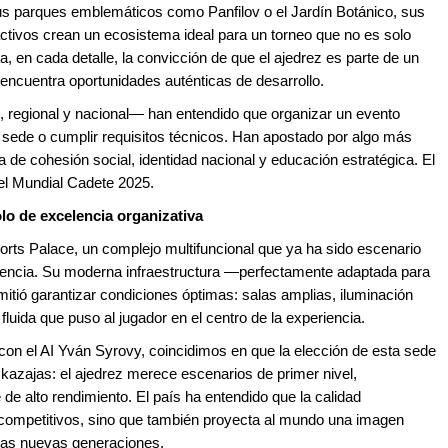
us parques emblemáticos como Panfilov o el Jardín Botánico, sus
activos crean un ecosistema ideal para un torneo que no es solo
a, en cada detalle, la convicción de que el ajedrez es parte de un
 encuentra oportunidades auténticas de desarrollo.
, regional y nacional— han entendido que organizar un evento
sede o cumplir requisitos técnicos. Han apostado por algo más
 de cohesión social, identidad nacional y educación estratégica. El
del Mundial Cadete 2025.
lo de excelencia organizativa
ports Palace, un complejo multifuncional que ya ha sido escenario
igencia. Su moderna infraestructura —perfectamente adaptada para
tió garantizar condiciones óptimas: salas amplias, iluminación
 fluida que puso al jugador en el centro de la experiencia.
al con el AI Yván Syrovy, coincidimos en que la elección de esta sede
 kazajas: el ajedrez merece escenarios de primer nivel,
 de alto rendimiento. El país ha entendido que la calidad
s competitivos, sino que también proyecta al mundo una imagen
las nuevas generaciones.