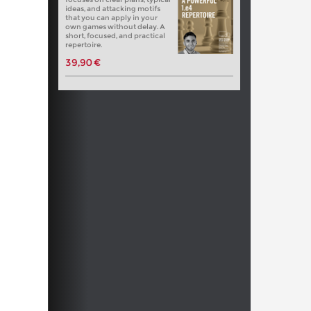
ideas, and attacking motifs
that you can apply in your
own games without delay. A
short, focused, and practical
repertoire.
39,90 €