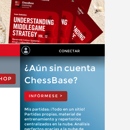
CONECTAR
¿Aún sin cuenta
ChessBase?
HOP
INFÓRMESE >
Mis partidas: ¡Todo en un sitio!
Partidas propias, material de
entrenamiento y repertorios
centralizados en la nube. Análisis
perfectos gracias a la nube de