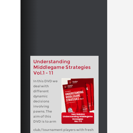
Understanding
Middlegame Strategies
Vol.1 - 11
In this DVD we
deal with
different
dynamic
decisions
involving
pawns. The
aim of this
DVD is to arm
club/tournament players with fresh