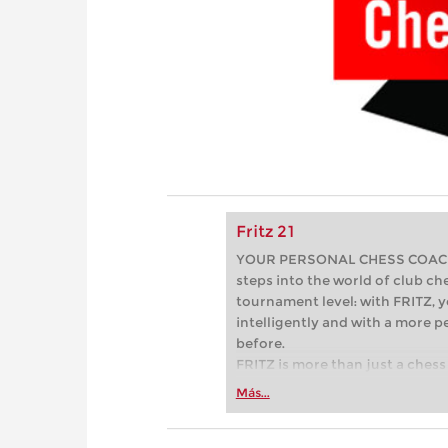
Fritz 21
YOUR PERSONAL CHESS COACH - 
steps into the world of club che
tournament level: with FRITZ, y
intelligently and with a more 
before.
FRITZ is more than just a chess 
Whether you’re taking your firs
Más...
or already playing at a tournam
more efficiently, intelligently