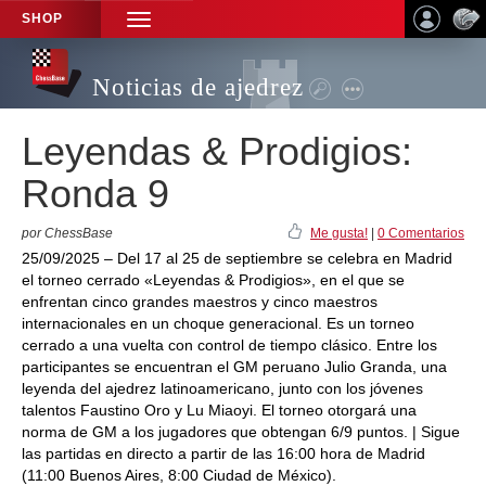
SHOP
TOGGLE
NAVIGATION
Noticias de ajedrez
Leyendas & Prodigios:
Ronda 9
por ChessBase
Me gusta!
|
0 Comentarios
25/09/2025 – Del 17 al 25 de septiembre se celebra en Madrid
el torneo cerrado «Leyendas & Prodigios», en el que se
enfrentan cinco grandes maestros y cinco maestros
internacionales en un choque generacional. Es un torneo
cerrado a una vuelta con control de tiempo clásico. Entre los
participantes se encuentran el GM peruano Julio Granda, una
leyenda del ajedrez latinoamericano, junto con los jóvenes
talentos Faustino Oro y Lu Miaoyi. El torneo otorgará una
norma de GM a los jugadores que obtengan 6/9 puntos. | Sigue
las partidas en directo a partir de las 16:00 hora de Madrid
(11:00 Buenos Aires, 8:00 Ciudad de México).