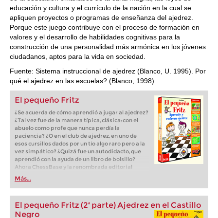
educación y cultura y el currículo de la nación en la cual se
apliquen proyectos o programas de enseñanza del ajedrez.
Porque este juego contribuye con el proceso de formación en
valores y el desarrollo de habilidades cognitivas para la
construcción de una personalidad más armónica en los jóvenes
ciudadanos, aptos para la vida en sociedad.
Fuente: Sistema instruccional de ajedrez (Blanco, U. 1995). Por
qué el ajedrez en las escuelas? (Blanco, 1998)
El pequeño Fritz
¿Se acuerda de cómo aprendió a jugar al ajedrez?
¿Tal vez fue de la manera típica, clásica: con el
abuelo como profe que nunca perdía la
paciencia? ¿O en el club de ajedrez, en uno de
esos cursillos dados por un tío algo raro pero a la
vez simpático? ¿Quizá fue un autodidacto, que
aprendió con la ayuda de un libro de bolsillo?
Ahora ChessBase y la renombrada editorial
alemana Terzio, especializada en software para
Más...
niños, acaban de publicar un programa
interactivo de enseñanza para aprender y
entrenar ajedrez.
El pequeño Fritz (2ª parte) Ajedrez en el Castillo
Negro