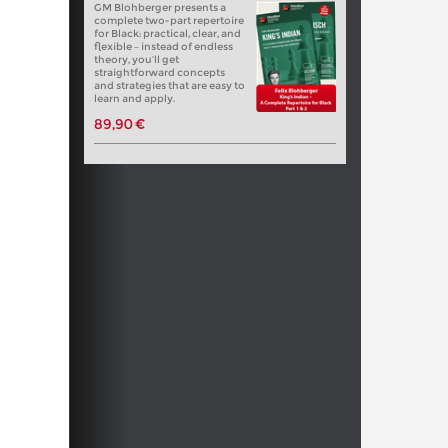
GM Blohberger presents a
complete two-part repertoire
for Black: practical, clear, and
flexible – instead of endless
theory, you’ll get
straightforward concepts
and strategies that are easy to
learn and apply.
89,90 €