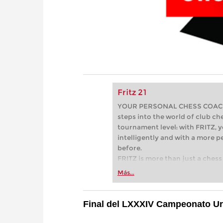
Fritz 21
YOUR PERSONAL CHESS COACH - 
steps into the world of club che
tournament level: with FRITZ, y
intelligently and with a more 
before.
FRITZ is more than just a chess 
Whether you’re taking your firs
Más...
or already playing at a tournam
more efficiently, intelligently
approach than ever before.
Final del LXXXIV Campeonato Ur