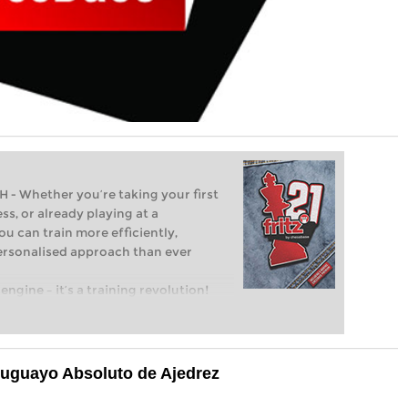
Whether you’re taking your first
ss, or already playing at a
ou can train more efficiently,
personalised approach than ever
engine – it’s a training revolution!
t steps into the world of club chess,
ent level: with FRITZ, you can train
 and with a more personalised
uguayo Absoluto de Ajedrez