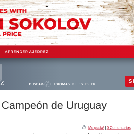
APRENDER AJEDREZ
ez
S
BUSCAR:
IDIOMAS:
DE
EN
ES
FR
, Campeón de Uruguay
Me gusta!
|
0 Comentarios