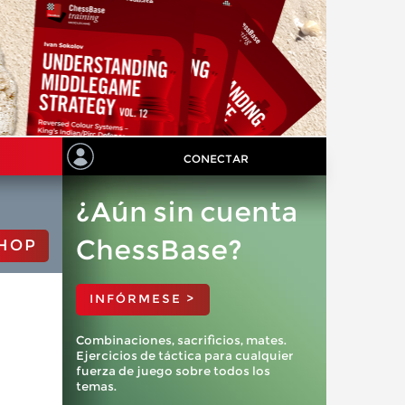
CONECTAR
¿Aún sin cuenta
ChessBase?
HOP
INFÓRMESE >
Combinaciones, sacrificios, mates.
Ejercicios de táctica para cualquier
fuerza de juego sobre todos los
temas.