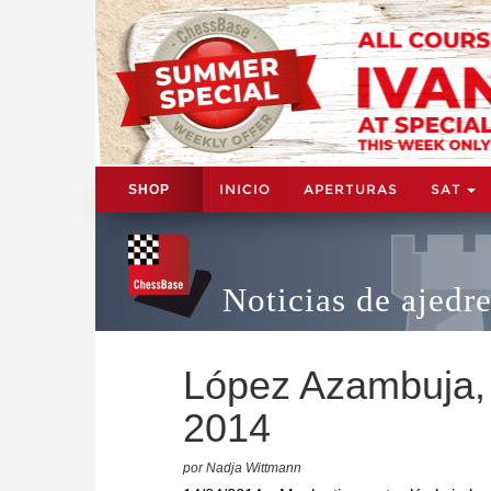
INICIO
APERTURAS
SAT
SHOP
Noticias de ajedr
López Azambuja
2014
por Nadja Wittmann