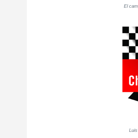
El cam
Luis