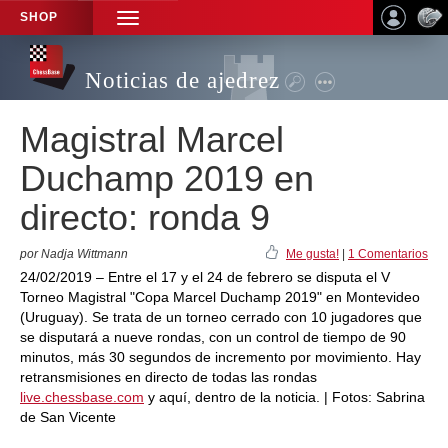
SHOP
TOGGLE
NAVIGATION
Noticias de ajedrez
Magistral Marcel
Duchamp 2019 en
directo: ronda 9
por Nadja Wittmann
Me gusta!
|
1 Comentarios
24/02/2019 – Entre el 17 y el 24 de febrero se disputa el V
Torneo Magistral "Copa Marcel Duchamp 2019" en Montevideo
(Uruguay). Se trata de un torneo cerrado con 10 jugadores que
se disputará a nueve rondas, con un control de tiempo de 90
minutos, más 30 segundos de incremento por movimiento. Hay
retransmisiones en directo de todas las rondas
live.chessbase.com
y aquí, dentro de la noticia. | Fotos: Sabrina
de San Vicente