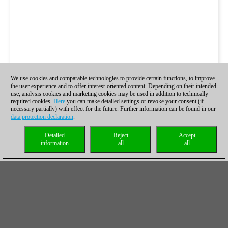
We use cookies and comparable technologies to provide certain functions, to improve
the user experience and to offer interest-oriented content. Depending on their intended
use, analysis cookies and marketing cookies may be used in addition to technically
required cookies.
Here
you can make detailed settings or revoke your consent (if
necessary partially) with effect for the future. Further information can be found in our
data protection declaration
.
Detailed
Reject
Accept
information
all
all