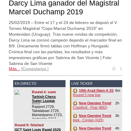
Darcy Lima ganador del Magistral
Marcel Duchamp 2019
25/02/2019 – Entre el 17 y el 24 de febrero se disputó el V
Torneo Magistral "Copa Marcel Duchamp 2019" en
Montevideo (Uruguay). Tras nueve rondas de competición,
Darcy Lima se coronó campeón dejando el marcador final en
8/9. Únicamente firmó tablas con Hoffman y Hungaski.
Crónica final con las partidas, los resultados y más
impresiones gráficas por Sabrina de San Vicente | Foto:
Sabrina de San Vicente
Más...
Comentarios
1
EN DIRECTO
LIVE TICKER
19th Arad Open A 2026
6m
Round 4: soon
Round 5 now live
Turkish Chess
Super League
New Opening Trend
2h
2026
Rapport 2729,
Crawford - Friar (B92)
Tabatabaei 2726,
Mamedyarov 2723,
New Opening Trend
3h
Andreikin 2717,
Ipek - Ceylan (A35)
Erdogmus 2716
Round 9: finished
New Opening Trend
4h
GCT Saint Louis Rapid 2026