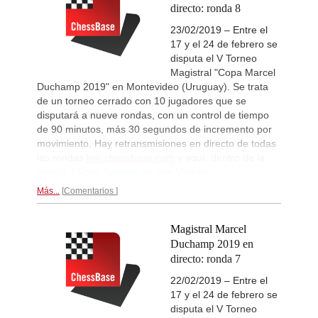
directo: ronda 8
Sindarov - Van Foreest (C50)
New Opening Trend
13h
23/02/2019 – Entre el
Caruana - So (D12)
17 y el 24 de febrero se
disputa el V Torneo
Leca Chess Open 2026
15h
Round 8 now live
Magistral "Copa Marcel
Duchamp 2019" en Montevideo (Uruguay). Se trata
Interesting Novelty
15h
de un torneo cerrado con 10 jugadores que se
Tabatabaei - Deac (E20)
disputará a nueve rondas, con un control de tiempo
Turkish Second League 2026
16h
de 90 minutos, más 30 segundos de incremento por
Round 4 now live
movimiento. Hay retransmisiones en directo de todas
Turkish First League 2026
17h
las rondas
live.chessbase.com
y aquí, dentro de la
Round 4 now live
noticia. | Foto: Sabrina de San Vicente
British Championship 2026
17h
Más...
Comentarios
Round 5 now live
53rd Sparkassen Women Mast
18h
Round 3 now live
Magistral Marcel
53rd Sparkassen Open-A Trop
18h
Duchamp 2019 en
Round 5 now live
directo: ronda 7
New Opening Trend
18h
22/02/2019 – Entre el
Samant Aditya S - Makkar (C43)
17 y el 24 de febrero se
Turkish Chess Super League 2
18h
disputa el V Torneo
Round 3 now live