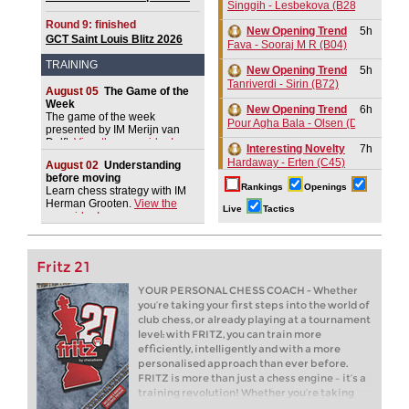
Singgih - Lesbekova (B28)
Round 9: finished
New Opening Trend
5h
GCT Saint Louis Blitz 2026
Fava - Sooraj M R (B04)
TRAINING
New Opening Trend
5h
Tanriverdi - Sirin (B72)
August 05
The Game of the
Week
New Opening Trend
6h
The game of the week
Pour Agha Bala - Olsen (D36)
presented by IM Merijn van
Delft.
View the new video!
Interesting Novelty
7h
Hardaway - Erten (C45)
August 02
Understanding
before moving
Rankings
New Opening Trend
Openings
7h
Learn chess strategy with IM
Rodriguez Hernandez - Elias Reyes
Herman Grooten.
View the
Live
Tactics
new video!
Interesting Novelty
8h
Alexakis - Samant Aditya S (C65)
Fritz 21
New Opening Trend
9h
Amar - Nitish Belurkar (C10)
YOUR PERSONAL CHESS COACH - Whether
you’re taking your first steps into the world of
New Opening Trend
9h
club chess, or already playing at a tournament
Liang - Van Foreest (C72)
level: with FRITZ, you can train more
GCT Saint Louis Blitz 2026
10h
efficiently, intelligently and with a more
Round 9 now live
personalised approach than ever before.
FRITZ is more than just a chess engine – it’s a
New Opening Trend
10h
training revolution! Whether you’re taking
Dominguez Perez - Praggnanandha
your first steps into the world of club chess, or