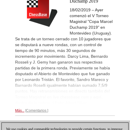
Duchamp 2019
New Opening Trend
2d
Ozenir - Iskandarov (A38)
18/02/2019 – Ayer
comenzó el V Torneo
New Opening Trend
2d
Obada - Zeng (B42)
Magistral "Copa Marcel
Duchamp 2019" en
New Opening Trend
2d
Montevideo (Uruguay).
Costachi - Lupulescu (D35)
Se trata de un torneo cerrado con 10 jugadores que
Interesting Novelty
2d
se disputará a nueve rondas, con un control de
So - Van Foreest (B90)
tiempo de 90 minutos, más 30 segundos de
New Opening Trend
2d
incremento por movimiento. Darcy Lima, Bernardo
Begmuratov - Aditya Mittal (B11)
Rosseli y J. Gemy han ganaron sus respectivas
New Opening Trend
2d
partidas de la primera ronda. Previamente se había
Gumularz - Maruflu (D36)
disputado el Abierto de Montevideo que fue ganado
Interesting Novelty
2d
por Leonardo Tristán. El favorito, Sandro Mareco y
Erdogmus - Andreikin (C84)
Barnardo Roselli igualmente habían sumado 7,5/9
Interesting Novelty
2d
puntos. Hay retransmisiones en directo también del
Mamedov - Mamedyarov (C45)
Torneo Magistral en live.chessbase.com y aquí,
dentro de la noticia. | Foto: Albert Silver
New Opening Trend
2d
Pavlovic - Bluebaum (E11)
Más...
Comentarios
New Opening Trend
2d
Bu - Santos Latasa (D02)
1
New Opening Trend
2d
We use cookies and comparable technologies to provide certain functions, to improve