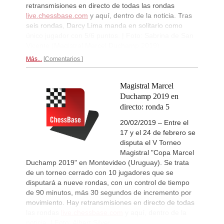
New Opening Trend
1d
retransmisiones en directo de todas las rondas
Keymer - Van Foreest (A30)
live.chessbase.com
y aquí, dentro de la noticia. Tras
New Opening Trend
1d
seis rondas, Darcy Lima manda en solitario como
Firat - Tabatabaei (A07)
único jugador con 5/6 puntos. | Foto: Sabrina de San
Vicente (Magistral Marcel Duchamp 2019)
FIDE WUTCC Finals-Pool-C 20
1d
Round 2 now live
Más...
Comentarios
FIDE WUTCC Finals-Pool-A 20
1d
Round 2 now live
Magistral Marcel
FIDE WUTCC Finals-Pool-B 20
1d
Duchamp 2019 en
Round 2 now live
directo: ronda 5
FIDE WUTCC Finals-Pool-D 20
1d
Round 2 now live
20/02/2019 – Entre el
New Opening Trend
1d
17 y el 24 de febrero se
Vokhidov - Hardaway (C73)
disputa el V Torneo
Magistral "Copa Marcel
Interesting Novelty
1d
Erdogmus - Andreikin (C84)
Duchamp 2019" en Montevideo (Uruguay). Se trata
de un torneo cerrado con 10 jugadores que se
New Opening Trend
1d
disputará a nueve rondas, con un control de tiempo
Ozenir - Iskandarov (A38)
de 90 minutos, más 30 segundos de incremento por
Interesting Novelty
1d
movimiento. Hay retransmisiones en directo de todas
Mamedov - Mamedyarov (C45)
las rondas
live.chessbase.com
y aquí, dentro de la
New Opening Trend
2d
noticia. | Foto: Albert Silver