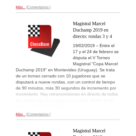
Begmuratov - Aditya Mittal (B11)
Más...
Comentarios
New Opening Trend
2d
Gumularz - Maruflu (D36)
Interesting Novelty
2d
Magistral Marcel
Erdogmus - Andreikin (C84)
Duchamp 2019 en
New Opening Trend
2d
directo: rondas 3 y 4
Chandrashekhar - Czarnuch (B13)
19/02/2019 – Entre el
New Opening Trend
2d
17 y el 24 de febrero se
Rastogi - Blin (B76)
disputa el V Torneo
New Opening Trend
2d
Magistral "Copa Marcel
Kusluvan - Seker (B72)
Duchamp 2019" en Montevideo (Uruguay). Se trata
New Opening Trend
2d
de un torneo cerrado con 10 jugadores que se
Kazoglu - Eracar (B47)
disputará a nueve rondas, con un control de tiempo
New Opening Trend
2d
de 90 minutos, más 30 segundos de incremento por
Bezuidenhout - Hill (A38)
movimiento. Hay retransmisiones en directo de todas
las rondas
live.chessbase.com
y aquí, dentro de la
New Opening Trend
2d
Metin - Erdogdu (B72)
noticia. | Foto: Albert Silver
New Opening Trend
2d
Más...
Comentarios
Roberson - He (C78)
New Opening Trend
2d
Magistral Marcel
Psyk - Abhinav Anand (C45)