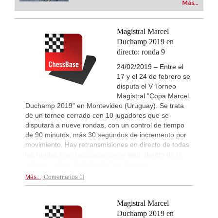
Más...
already playing at a tournament level: with
New Opening Trend
10h
FRITZ, you can train more efficiently,
Kuzubov - Gagic (D50)
intelligently and with a more personalised
New Opening Trend
10h
approach than ever before.
Magistral Marcel
Keymer - So (C84)
Duchamp 2019 en
Interesting Novelty
10h
directo: ronda 9
Sindarov - Dominguez Perez (C54)
24/02/2019 – Entre el
New Opening Trend
11h
17 y el 24 de febrero se
Liang - Giri (B92)
disputa el V Torneo
New Opening Trend
11h
Magistral "Copa Marcel
Svane - Hess (D35)
Duchamp 2019" en Montevideo (Uruguay). Se trata
11h
Tactics in a live game
de un torneo cerrado con 10 jugadores que se
Casalaspro - Mirzoev
disputará a nueve rondas, con un control de tiempo
New Opening Trend
11h
de 90 minutos, más 30 segundos de incremento por
Mendonca - Karthikeyan (C55)
movimiento. Hay retransmisiones en directo de todas
las rondas
live.chessbase.com
y aquí, dentro de la
Interesting Novelty
11h
Giri - Praggnanandhaa R (B06)
noticia. | Fotos: Sabrina de San Vicente
Interesting Novelty
12h
Más...
Comentarios 1
Tabatabaei - Deac (E20)
New Opening Trend
12h
Magistral Marcel
Keymer - Praggnanandhaa R (D31)
Duchamp 2019 en
New Opening Trend
12h