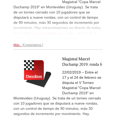
Magistral "Copa Marcel
New Opening Trend
19h
Duchamp 2019" en Montevideo (Uruguay). Se trata
Kuzubov - Rustamov (B92)
de un torneo cerrado con 10 jugadores que se
New Opening Trend
1d
disputará a nueve rondas, con un control de tiempo
Blackburn - Jackson (E90)
de 90 minutos, más 30 segundos de incremento por
movimiento. Hay retransmisiones en directo de todas
New Opening Trend
1d
Yilmaz - Ozenir (E11)
las rondas
live.chessbase.com
y aquí, dentro de la
noticia. | Foto: Sabrina de San Vicente
New Opening Trend
1d
Firat - Tabatabaei (A07)
Más...
Comentarios
New Opening Trend
1d
Yavuz - Ozkan (C17)
Magistral Marcel
New Opening Trend
1d
Duchamp 2019: ronda 6
Samant Aditya S - Makkar (C43)
22/02/2019 – Entre el
New Opening Trend
1d
Vyval - Gavrilescu (B32)
17 y el 24 de febrero se
disputa el V Torneo
GCT Saint Louis Rapid 2026
1d
Magistral "Copa Marcel
Round 9 now live
Duchamp 2019" en
New Opening Trend
1d
Montevideo (Uruguay). Se trata de un torneo cerrado
Kuzubov - Rustamov (B92)
con 10 jugadores que se disputará a nueve rondas,
New Opening Trend
1d
con un control de tiempo de 90 minutos, más 30
Mendonca - Schitco (C55)
segundos de incremento por movimiento. Hay